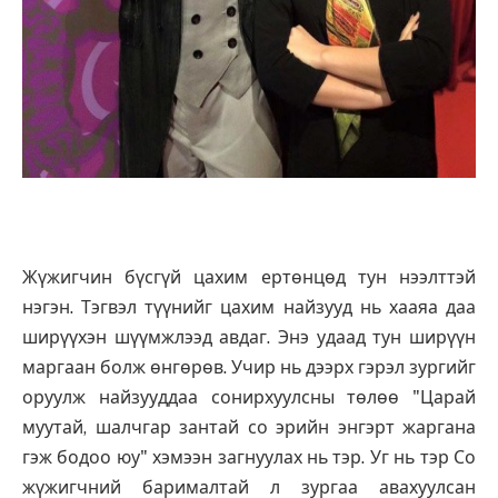
Жүжигчин бүсгүй цахим ертөнцөд тун нээлттэй
нэгэн. Тэгвэл түүнийг цахим найзууд нь хааяа даа
ширүүхэн шүүмжлээд авдаг. Энэ удаад тун ширүүн
маргаан болж өнгөрөв. Учир нь дээрх гэрэл зургийг
оруулж найзууддаа сонирхуулсны төлөө "Царай
муутай, шалчгар зантай со эрийн энгэрт жаргана
гэж бодоо юу" хэмээн загнуулах нь тэр. Уг нь тэр Со
жүжигчний барималтай л зургаа авахуулсан