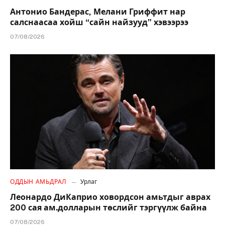
Антонио Бандерас, Мелани Гриффит нар
салснаасаа хойш “сайн найзууд” хэвээрээ
07/08/2026
ОДДЫН АМЬДРАЛ
Урлаг
Леонардо ДиКаприо ховордсон амьтдыг аврах
200 сая ам.долларын төслийг тэргүүлж байна
07/08/2026