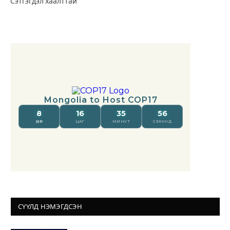
Сэтгэгдэл хаалттай
СҮҮЛД НЭМЭГДСЭН