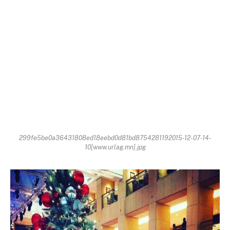
299fe5be0a36431808ed18eebd0d81bd8754281192015-12-07-14-
10[www.urlag.mn].jpg