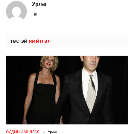
Урлаг
Вэбсайт
ТӨСТЭЙ
НИЙТЛЭЛ
ОДДЫН АМЬДРАЛ
Урлаг