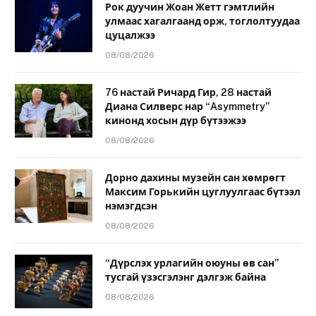
Рок дуучин Жоан Жетт гэмтлийн
улмаас хагалгаанд орж, тоглолтуудаа
цуцалжээ
08/08/2026
76 настай Ричард Гир, 28 настай
Диана Силверс нар “Asymmetry”
кинонд хосын дүр бүтээжээ
08/08/2026
Дорно дахины музейн сан хөмрөгт
Максим Горькийн цуглуулгаас бүтээл
нэмэгдсэн
08/08/2026
“Дүрслэх урлагийн оюуны өв сан”
тусгай үзэсгэлэнг дэлгэж байна
08/08/2026