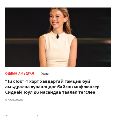
ОДДЫН АМЬДРАЛ
Урлаг
“ТикТок”-т хорт хавдартай тэмцэж буй
амьдралаа хуваалцдаг байсан инфлюнсер
Сидней Тоул 26 насандаа таалал төгслөө
07/08/2026