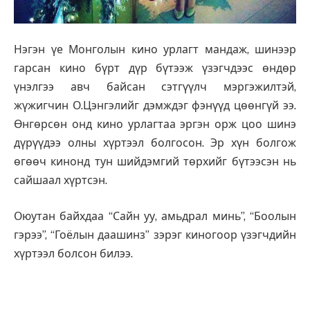
Нэгэн үе Монголын кино урлагт мандаж, шинээр
гарсан кино бүрт дүр бүтээж үзэгчдээс өндөр
үнэлгээ авч байсан сэтгүүлч мэргэжилтэй,
жүжигчин О.Цэнгэлийг дэмждэг фэнүүд цөөнгүй ээ.
Өнгөрсөн онд кино урлагтаа эргэн орж цоо шинэ
дүрүүдээ олны хүртээл болгосон. Эр хүн болгож
өгөөч кинонд тун шийдэмгий төрхийг бүтээсэн нь
сайшаал хүртсэн.
Оюутан байхдаа “Сайн уу, амьдрал минь”, “Боолын
гэрээ”, “Гоёлын даашинз” зэрэг киногоор үзэгчдийн
хүртээл болсон билээ.