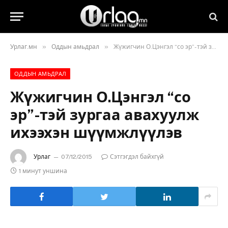
»
»
Урлаг.мн
Оддын амьдрал
Жүжигчин О.Цэнгэл “со эр”-тэй зургаа авахуулж ихээхэн шүүмжлүүлэв
ОДДЫН АМЬДРАЛ
Жүжигчин О.Цэнгэл “со
эр”-тэй зургаа авахуулж
ихээхэн шүүмжлүүлэв
Урлаг
07/12/2015
Сэтгэгдэл байхгүй
1 минут уншина