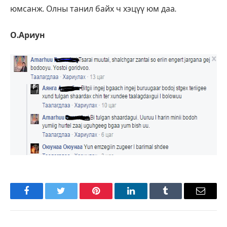
юмсанж. Олны танил байх ч хэцүү юм даа.
О.Ариун
Facebook
Twitter
Pinterest
LinkedIn
Tumblr
Имэйл