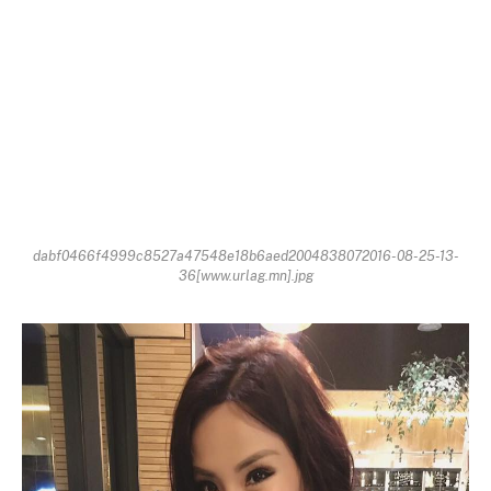
dabf0466f4999c8527a47548e18b6aed2004838072016-08-25-13-
36[www.urlag.mn].jpg