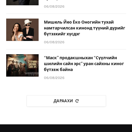
06/08/2026
Мишель Йео Ёко Оногийн тухай
намтарчилсан кинонд түүний дүрийг
бүтээхийг хүсдэг
06/08/2026
“Маск” продакшныхан “Сүүлчийн
шилийн сайн эрс” уран сайхны киног
бүтээж байна
06/08/2026
ДАРААХИ