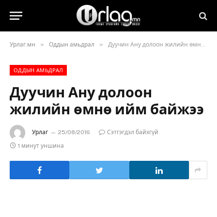
»
»
Урлаг.мн
Оддын амьдрал
Дуучин Ану долоон жилийн өмнө ийм байжээ
ОДДЫН АМЬДРАЛ
Дуучин Ану долоон
жилийн өмнө ийм байжээ
Урлаг
25/08/2016
Сэтгэгдэл байхгүй
1 минут уншина