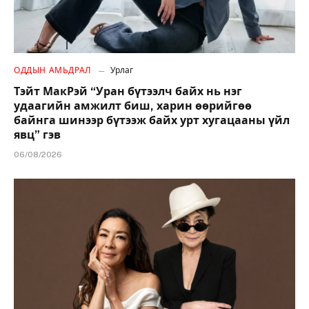
ОДДЫН АМЬДРАЛ
Урлаг
Тэйт МакРэй “Уран бүтээлч байх нь нэг
удаагийн амжилт биш, харин өөрийгөө
байнга шинээр бүтээж байх урт хугацааны үйл
явц” гэв
06/08/2026