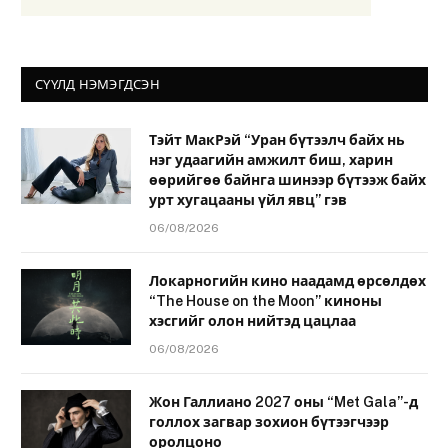
СҮҮЛД НЭМЭГДСЭН
Тэйт МакРэй “Уран бүтээлч байх нь
нэг удаагийн амжилт биш, харин
өөрийгөө байнга шинээр бүтээж байх
урт хугацааны үйл явц” гэв
06/08/2026
Локарногийн кино наадамд өрсөлдөх
“The House on the Moon” киноны
хэсгийг олон нийтэд цацлаа
06/08/2026
Жон Галлиано 2027 оны “Met Gala”-д
голлох загвар зохион бүтээгчээр
оролцоно