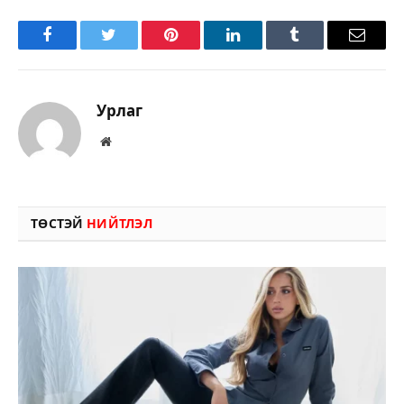
Facebook
Twitter
Pinterest
LinkedIn
Tumblr
Имэйл
Урлаг
Вэбсайт
ТӨСТЭЙ
НИЙТЛЭЛ