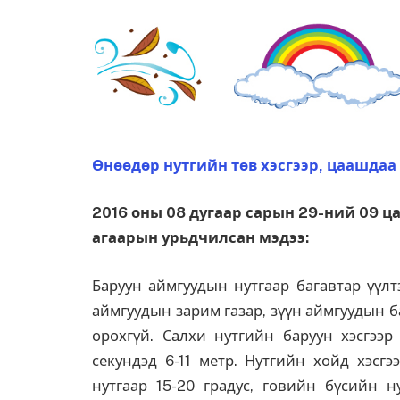
Өнөөдөр нутгийн төв хэсгээр, цаашдаа 
2016 оны 08 дугаар сарын 29-ний 09 ца
агаарын урьдчилсан мэдээ:
Баруун аймгуудын нутгаар багавтар үүлт
аймгуудын зарим газар, зүүн аймгуудын б
орохгүй. Салхи нутгийн баруун хэсгээр
секундэд 6-11 метр. Нутгийн хойд хэсгэ
нутгаар 15-20 градус, говийн бүсийн н