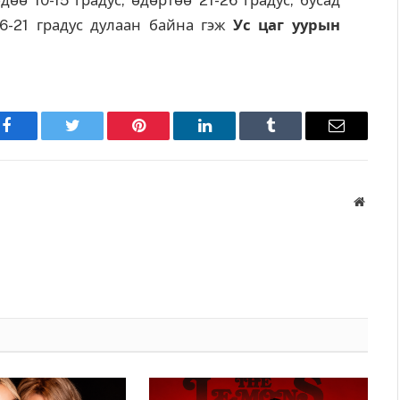
16-21 градус дулаан байна гэж
Ус цаг уурын
Facebook
Twitter
Pinterest
LinkedIn
Tumblr
Имэйл
Вэбса