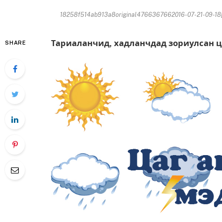
18258f514ab913a8original4766367662016-07-21-09-18[
Тариаланчид, хадланчдад зориулсан ц
SHARE