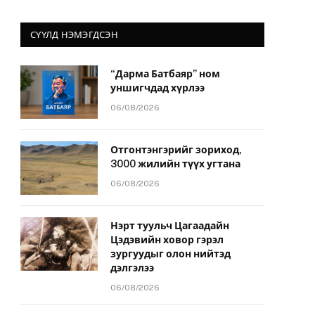
СҮҮЛД НЭМЭГДСЭН
“Дарма Батбаяр” ном
уншигчдад хүрлээ
06/08/2026
Отгонтэнгэрийг зориход,
3000 жилийн түүх угтана
06/08/2026
Нэрт туульч Цагаадайн
Цэдэвийн ховор гэрэл
зургуудыг олон нийтэд
дэлгэлээ
06/08/2026