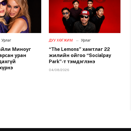
Урлаг
ДУУ ХӨГЖИМ
Урлаг
айли Миноуг
“The Lemons” хамтлаг 22
арсан уран
жилийн ойгоо “Socialpay
удахгүй
Park”-т тэмдэглэнэ
хүрнэ
04/08/2026