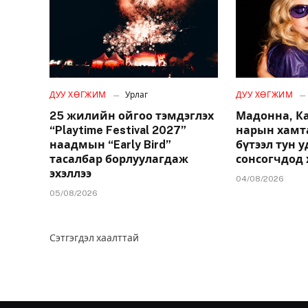
ДУУ ХӨГЖИМ
Урлаг
ДУУ ХӨГЖИМ
25 жилийн ойгоо тэмдэглэх
Мадонна, К
“Playtime Festival 2027”
нарын хамт
наадмын “Early Bird”
бүтээл тун 
тасалбар борлуулагдаж
сонсогчдод 
эхэллээ
04/08/2026
05/08/2026
Сэтгэгдэл хаалттай