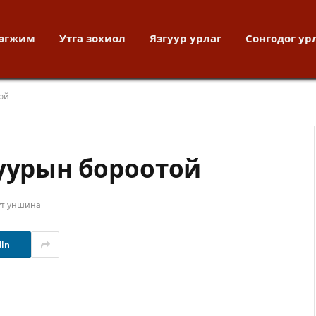
хөгжим
Утга зохиол
Язгуур урлаг
Сонгодог ур
той
зуурын бороотой
ут уншина
dIn