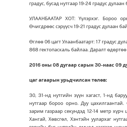
градус, бусад нутгаар 19-24 градус дулаан 
УЛААНБААТАР ХОТ: Үүлэрхэг. Бороо орн
Өчигдрөөс сэрүүсч 19-21 градус дулаан ба
Өглөө 06 цагт Улаанбаатарт: 17 градус ду
868 гектопаскаль байлаа. Даралт өдөртөө
2016 оны 08 дугаар сарын 30-наас 09 д
цаг агаарын урьдчилсан төлөв:
30, 31-нд нутгийн зүүн хагаст, 1-нд бар
нутгаар бороо орно. Дуу цахилгаантай. 
зарим газраар секундэд 12-14 метр хүрч 
Хангай, Хөвсгөл, Хэнтэйн уулархаг нутга
говийн бүс нутгийн өмнөд хэсгээр шөнөд