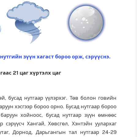
нутгийн зүүн хагаст бороо орж, сэрүүснэ.
гаас 21 цаг хүртэлх цаг
эй, бусад нутгаар үүлэрхэг. Төв болон говийн
аруун хэсгээр бороо орно. Бусад нутгаар бороо
 баруун хойноос, бусад нутгаар зүүн өмнөөс
эр сэрүүсч Хангай, Хөвсгөл, Хэнтэйн уулархаг
утаг, Дорнод, Дарьгангын тал нутгаар 24-29