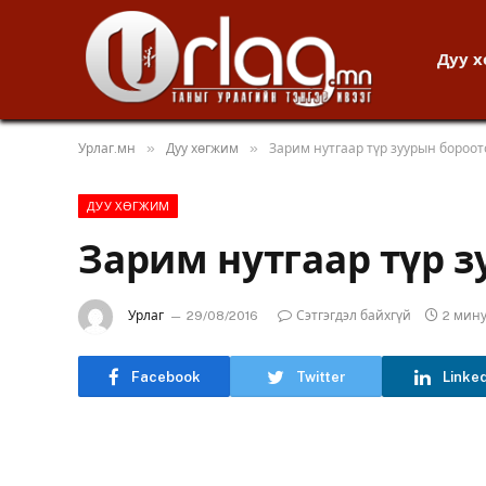
Дуу 
»
»
Урлаг.мн
Дуу хөгжим
Зарим нутгаар түр зуурын бороо
ДУУ ХӨГЖИМ
Зарим нутгаар түр 
Урлаг
29/08/2016
Сэтгэгдэл байхгүй
2 мин
Facebook
Twitter
Linke