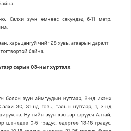
байна.
о. Салхи зүүн өмнөөс секундэд 6-11 метр.
йна.
лаан, харьцангуй чийг 28 хувь, агаарын даралт
 тогтвортой байна.
угээр сарын 03-ныг хүртэлх
уун болон зүүн аймгуудын нутгаар, 2-нд ихэнх
Салхи 30, 31-нд говь, талын нутгаар, 1, 2-нд
ширүүснэ. Нутгийн зүүн хэсгээр сэрүүсч Алтай,
ар шөнөдөө 0-5 градус, өдөртөө 13-18 градус,
өө 10-15 градус, өдөртөө 21-26 градус, бусад