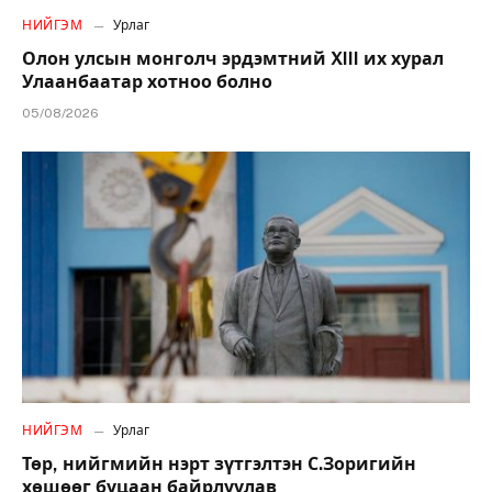
НИЙГЭМ
Урлаг
Олон улсын монголч эрдэмтний XIII их хурал
Улаанбаатар хотноо болно
05/08/2026
НИЙГЭМ
Урлаг
Төр, нийгмийн нэрт зүтгэлтэн С.Зоригийн
хөшөөг буцаан байрлуулав