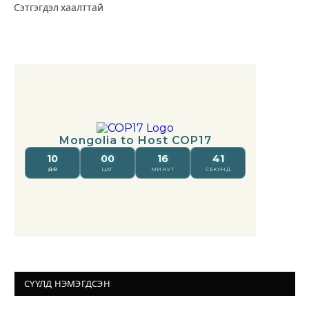
Сэтгэгдэл хаалттай
СҮҮЛД НЭМЭГДСЭН