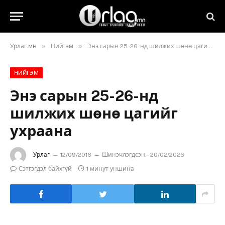
»
»
Урлаг.мн
Нийгэм
Энэ сарын 25-26-нд шилжих шөнө цагийг ухраана
НИЙГЭМ
Энэ сарын 25-26-нд
шилжих шөнө цагийг
ухраана
Урлаг
12/09/2016
Шинэчлэгдсэн:
20/02/2026
Сэтгэгдэл байхгүй
1 минут уншина