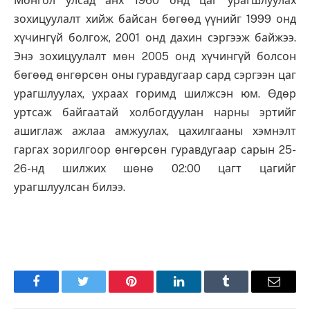
Монгол улсад анх 1960 онд цаг урагшлуулах
зохицуулалт хийж байсан бөгөөд үүнийг 1999 онд
хүчингүй болгож, 2001 онд дахин сэргээж байжээ.
Энэ зохицуулалт мөн 2005 онд хүчингүй болсон
бөгөөд өнгөрсөн оны гуравдугаар сард сэргээн цаг
урагшлуулах, ухраах горимд шилжсэн юм. Өдөр
уртсаж байгаатай холбогдуулан нарны эртийг
ашиглаж ажлаа амжуулах, цахилгааны хэмнэлт
гаргах зорилгоор өнгөрсөн гуравдугаар сарын 25-
26-нд шилжих шөнө 02:00 цагт цагийг
урагшлуулсан билээ.
Facebook
Twitter
Pinterest
LinkedIn
Tumblr
Имэйл