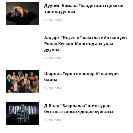
Дуучин Ариана Гранде шинэ цомгоо
танилцууллаа
07/08/2026
Алдарт “Boyzone” хамтлагийн гишүүн
Ронан Китинг Монголд анх удаа
дуулна
07/08/2026
Шарлиз Терон өнөөдөр 51 нас хүрч
байна
07/08/2026
Д.Болд “Баярлалаа” шинэ уран
бүтээлээ сонсогчдодоо хүргэлээ
07/08/2026