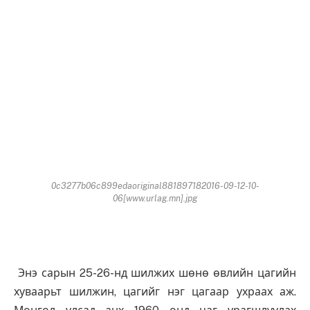
0c3277b06c899edaoriginal881897182016-09-12-10-
06[www.urlag.mn].jpg
Энэ сарын 25-26-нд шилжих шөнө өвлийн цагийн
хуваарьт шилжин, цагийг нэг цагаар ухраах аж.