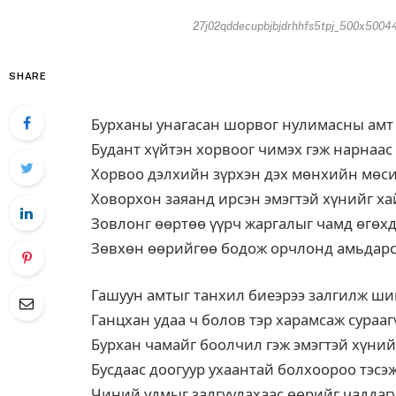
27j02qddecupbjbjdrhhfs5tpj_500x5004
SHARE
Бурханы унагасан шорвог нулимасны амт
Будант хүйтэн хорвоог чимэх гэж нарнаас
Хорвоо дэлхийн зүрхэн дэх мөнхийн мөс
Ховорхон заяанд ирсэн эмэгтэй хүнийг ха
Зовлонг өөртөө үүрч жаргалыг чамд өгөхд
Зөвхөн өөрийгөө бодож орчлонд амьдарса
Гашуун амтыг танхил биеэрээ залгилж ши
Ганцхан удаа ч болов тэр харамсаж сурааг
Бурхан чамайг боолчил гэж эмэгтэй хүни
Бусдаас доогуур ухаантай болхоороо тэс
Чиний удмыг залгуулахаас өөрийг чаддагү