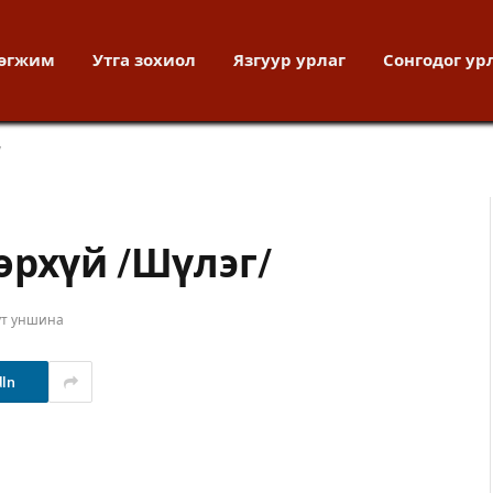
хөгжим
Утга зохиол
Язгуур урлаг
Сонгодог ур
/
өрхүй /Шүлэг/
ут уншина
dIn