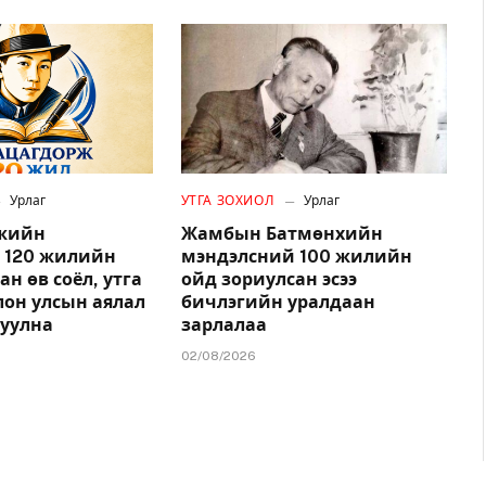
Урлаг
УТГА ЗОХИОЛ
Урлаг
ржийн
Жамбын Батмөнхийн
 120 жилийн
мэндэлсний 100 жилийн
ан өв соёл, утга
ойд зориулсан эсээ
лон улсын аялал
бичлэгийн уралдаан
гуулна
зарлалаа
02/08/2026