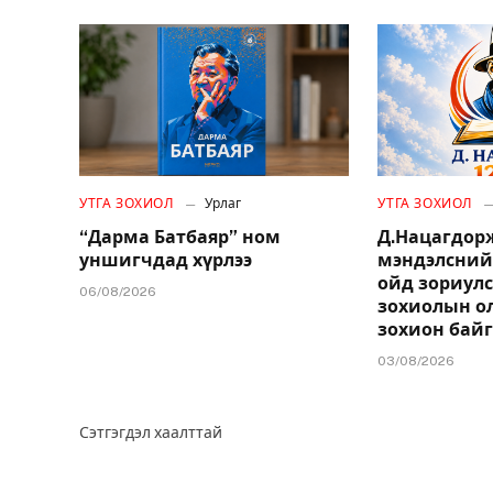
УТГА ЗОХИОЛ
Урлаг
УТГА ЗОХИОЛ
“Дарма Батбаяр” ном
Д.Нацагдо
уншигчдад хүрлээ
мэндэлсний
ойд зориулс
06/08/2026
зохиолын о
зохион бай
03/08/2026
Сэтгэгдэл хаалттай