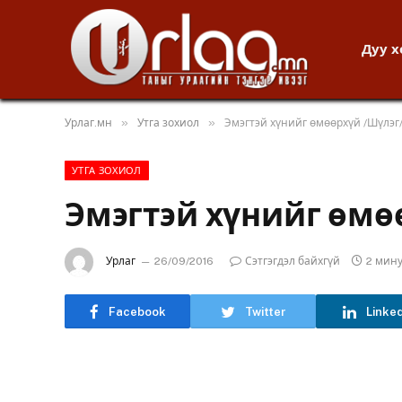
Дуу 
»
»
Урлаг.мн
Утга зохиол
Эмэгтэй хүнийг өмөөрхүй /Шүлэг
УТГА ЗОХИОЛ
Эмэгтэй хүнийг өмө
Урлаг
26/09/2016
Сэтгэгдэл байхгүй
2 мин
Facebook
Twitter
Linke