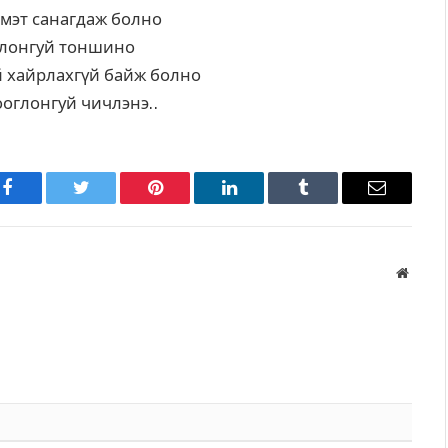
 мэт санагдаж болно
олонгуй тоншино
үй хайрлахгүй байж болно
ооглонгуй чичлэнэ..
Facebook
Twitter
Pinterest
LinkedIn
Tumblr
Имэйл
Вэбса