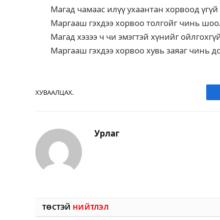
Магад чамаас илүү ухаантан хорвоод үгүй
Маргааш гэхдээ хорвоо толгойг чинь шо
Магад хэзээ ч чи эмэгтэй хүнийг ойлгохг
Маргааш гэхдээ хорвоо хувь заяаг чинь д
ХУВААЛЦАХ.
Урлаг
ТӨСТЭЙ
НИЙТЛЭЛ