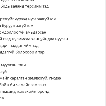
 бодь заяанд төрсийм тэд
ээгүйг үүрээд нугараагүй юм
а буруутгаагүй юм
 гомдоллоогүй амьдарсан
ай гээд нулимсаа ханцуйндаа нуусан
ьдарч чаддаггүйм тэд
аддаггүй болохоор л тэр
 муулсан гэвч
хгүй
майг харалган зэмлэхгүй, гэхдээ
 байж би чамайг зэмлэнэ
улимсанд живэхийн оронд
рла