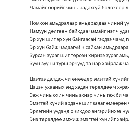
Чамайг өөрийг чинь чадахгүй болохоор л
Номхон амьдралаар амьдрахдаа чиний үүр
Намуун дөлгөөн байхдаа чамайг нэг ч уда
Эр хүн шиг эр хүн байгаасай гэхдээ чамд
Эр хүн байж чадаагүй ч сайхан амьдраар
Зурсан зураг шиг төрсөн хирнээ зураг ам
Зуун зууны турш эрчүүд та нар хайрлаж ч
Цээжээ дэлдэж чи өнөөдөр эмэгтэй хүнийг
Цэцэн ухааных энд хэдэн төрөлдөө ч хүрэ
Ээж чинь охин чинь эхнэр чинь гэж би ча
Эмэгтэй хүний эрдэнэ шиг заяаг өмөөрөн
Эрлэгийн үүдэнд очихдоо энгэрийнхээ н
Энэ төрөлдөө амжиж эмэгтэй хүнийг хай