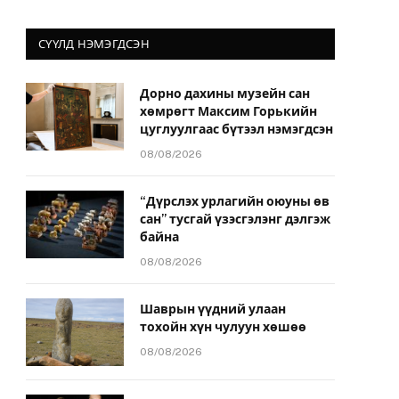
СҮҮЛД НЭМЭГДСЭН
Дорно дахины музейн сан
хөмрөгт Максим Горькийн
цуглуулгаас бүтээл нэмэгдсэн
08/08/2026
“Дүрслэх урлагийн оюуны өв
сан” тусгай үзэсгэлэнг дэлгэж
байна
08/08/2026
Шаврын үүдний улаан
тохойн хүн чулуун хөшөө
08/08/2026