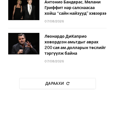
Антонио Бандерас, Мелани
Гриффит нар салснаасаа
хойш “сайн найзууд” хэвээрээ
07/08/2026
Леонардо ДиКаприо
ховордсон амьтдыг аврах
200 сая ам.долларын төслийг
тэргүүлж байна
07/08/2026
ДАРААХИ