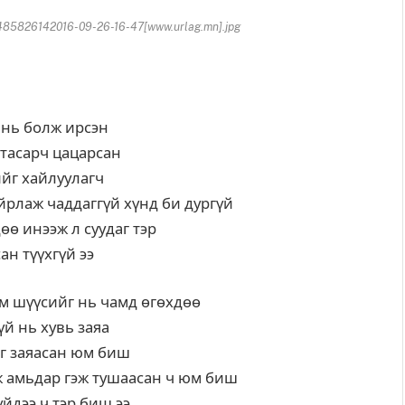
485826142016-09-26-16-47[www.urlag.mn].jpg
 нь болж ирсэн
 тасарч цацарсан
ийг хайлуулагч
йрлаж чаддаггүй хүнд би дургүй
өө инээж л суудаг тэр
н түүхгүй ээ
м шүүсийг нь чамд өгөхдөө
үй нь хувь заяа
йг заяасан юм биш
эж амьдар гэж тушаасан ч юм биш
йдээ ч тэр биш ээ