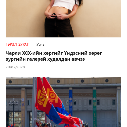
ГЭРЭЛ ЗУРАГ
Урлаг
Чарли XCX-ийн хөргийг Үндэсний хөрөг
зургийн галерей худалдан авчээ
28/07/2026