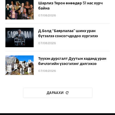
Шарлиз Терон өнөөдөр 51 нас хүрч
байна
07/08/2026
Д.Болд “Баярлалаа” шинэ уран
бүтээлээ сонсогчдодоо хүргэлээ
07/08/2026
Түүхэн дурсгалт Дуутын хаданд уран
бичлэгийн үзэсгэлэнг дэлгэжээ
07/08/2026
ДАРААХИ