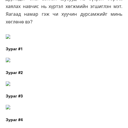
хаялах навчис нь хүртэл хөгжмийн эгшиглэн мэт.
Яагаад намар гэж чи хуучин дурсамжийг минь
хөглөнө вэ?
Зураг #1
Зураг #2
Зураг #3
Зураг #4