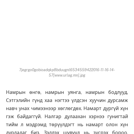
7jegrgo0gobioadqkp8bduugnl6534559422016-11-16-14-
57[www.urlag.mn].jpg
Намрын өнгө, намрын уянга, намрын бодлууд.
Сэтгэлийн гүнд хаа нэгтээ үлдсэн хуучин дурсамж
навч унах чимээнээр хөглөгдөх. Намарт дургүй хүн
гэж байдаггүй. Налгар дулаахан хэрнээ гунигтай
тийм л мэдрэмд төрүүлдэгт нь намарт олон хүн
дурладаг биз. Зэллэх шувууд нь зүсрэх бороо,