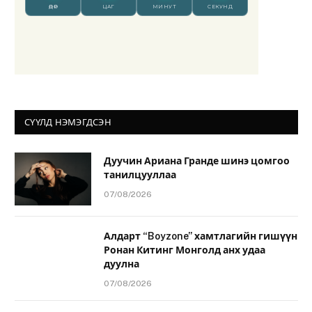
СҮҮЛД НЭМЭГДСЭН
Дуучин Ариана Гранде шинэ цомгоо
танилцууллаа
07/08/2026
Алдарт “Boyzone” хамтлагийн гишүүн
Ронан Китинг Монголд анх удаа
дуулна
07/08/2026