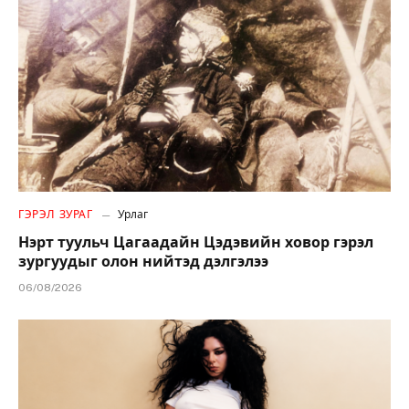
ГЭРЭЛ ЗУРАГ
Урлаг
Нэрт туульч Цагаадайн Цэдэвийн ховор гэрэл
зургуудыг олон нийтэд дэлгэлээ
06/08/2026