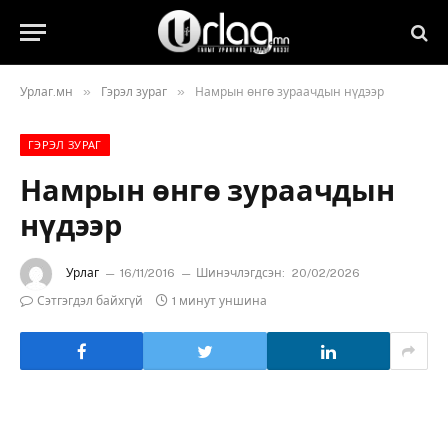
»
»
Урлаг.мн
Гэрэл зураг
Намрын өнгө зураачдын нүдээр
ГЭРЭЛ ЗУРАГ
Намрын өнгө зураачдын
нүдээр
Урлаг
16/11/2016
Шинэчлэгдсэн:
20/02/2026
Сэтгэгдэл байхгүй
1 минут уншина