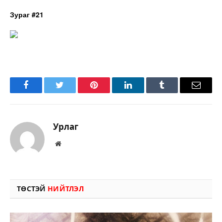
Зураг #21
Facebook
Twitter
Pinterest
LinkedIn
Tumblr
Имэйл
Урлаг
Вэбсайт
ТӨСТЭЙ
НИЙТЛЭЛ