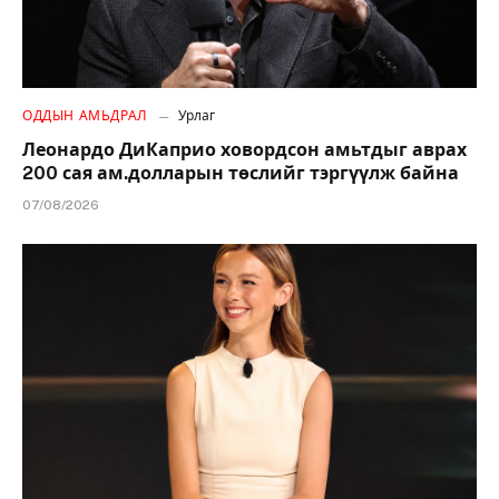
ОДДЫН АМЬДРАЛ
Урлаг
Леонардо ДиКаприо ховордсон амьтдыг аврах
200 сая ам.долларын төслийг тэргүүлж байна
07/08/2026