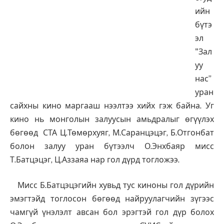
ийн
бүтэ
эл
"Зал
уу
нас”
уран
сайхны кино маргааш нээлтээ хийх гэж байна. Уг
кино нь монголын залуусын амьдралыг өгүүлэх
бөгөөд СТА Ц.Төмөрхуяг, М.Саранцэцэг, Б.Отгонбат
болон залуу уран бүтээлч О.Энхбаяр мисс
Т.Батцэцэг, Ц.Аззаяа нар гол дүрд тогложээ.
Мисс Б.Батцэцэгийн хувьд тус киноны гол дүрийн
эмэгтэйд тоглосон бөгөөд найруулагчийн зүгээс
чамгүй үнэлэлт авсан бол эрэгтэй гол дүр болох