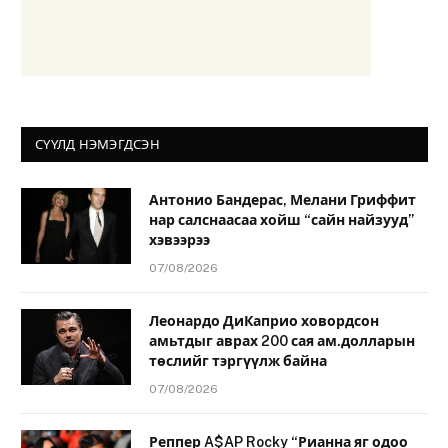
СҮҮЛД НЭМЭГДСЭН
Антонио Бандерас, Мелани Гриффит
нар салснаасаа хойш “сайн найзууд”
хэвээрээ
07/08/2026
Леонардо ДиКаприо ховордсон
амьтдыг аврах 200 сая ам.долларын
төслийг тэргүүлж байна
07/08/2026
Реппер A$AP Rocky “Рианна яг одоо