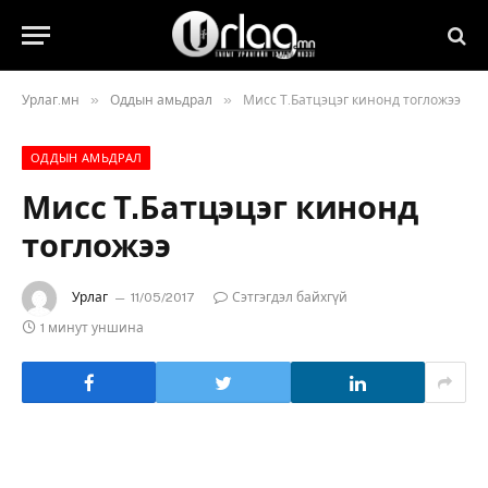
»
»
Урлаг.мн
Оддын амьдрал
Мисс Т.Батцэцэг кинонд тогложээ
ОДДЫН АМЬДРАЛ
Мисс Т.Батцэцэг кинонд
тогложээ
Урлаг
11/05/2017
Сэтгэгдэл байхгүй
1 минут уншина