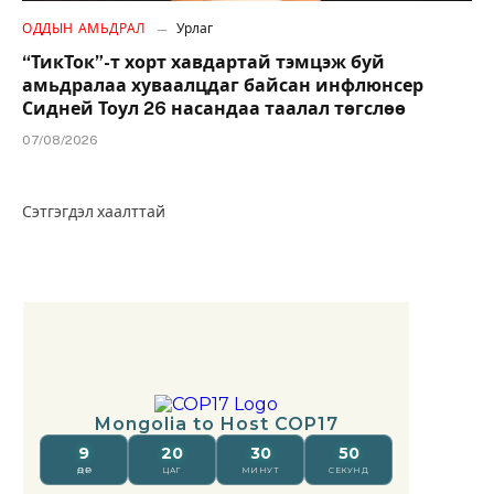
ОДДЫН АМЬДРАЛ
Урлаг
“ТикТок”-т хорт хавдартай тэмцэж буй
амьдралаа хуваалцдаг байсан инфлюнсер
Сидней Тоул 26 насандаа таалал төгслөө
07/08/2026
Сэтгэгдэл хаалттай