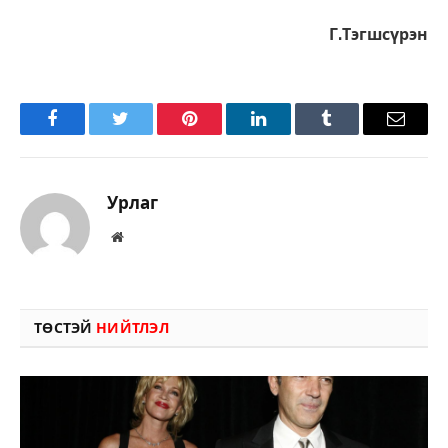
Г.Тэгшсүрэн
Facebook
Twitter
Pinterest
LinkedIn
Tumblr
Имэйл
Урлаг
Вэбсайт
ТӨСТЭЙ
НИЙТЛЭЛ