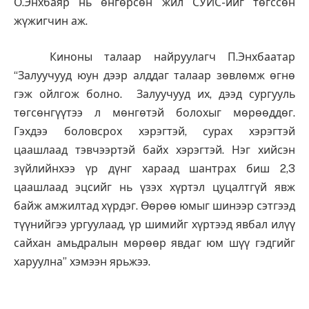
О.Энхбаяр нь өнгөрсөн жил СУИС-ийг төгссөн
жүжигчин аж.
Киноны талаар найруулагч П.Энхбаатар
“Залуучууд юун дээр алддаг талаар зөвлөмж өгнө
гэж ойлгож болно. Залуучууд их, дээд сургууль
төгсөнгүүтээ л мөнгөтэй болохыг мөрөөддөг.
Гэхдээ боловсрох хэрэгтэй, сурах хэрэгтэй
цаашлаад тэвчээртэй байх хэрэгтэй. Нэг хийсэн
зүйлийнхээ үр дүнг хараад шантрах биш 2,3
цаашлаад эцсийг нь үзэх хүртэл цуцалтгүй явж
байж амжилтад хүрдэг. Өөрөө юмыг шинээр сэтгээд
түүнийгээ ургуулаад, үр шимийг хүртээд явбал илүү
сайхан амьдралын мөрөөр явдаг юм шүү гэдгийг
харуулна” хэмээн ярьжээ.