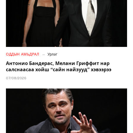
ОДДЫН АМЬДРАЛ
Урлаг
Антонио Бандерас, Мелани Гриффит нар
салснаасаа хойш “сайн найзууд” хэвээрээ
07/08/2026