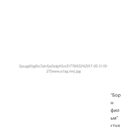
5jeogj6hg8si7akifja0sdg45m3177683242017-05-11-19-
27[www.urlag.mn].jpg
“Бор
н
фил
ьм”
студ