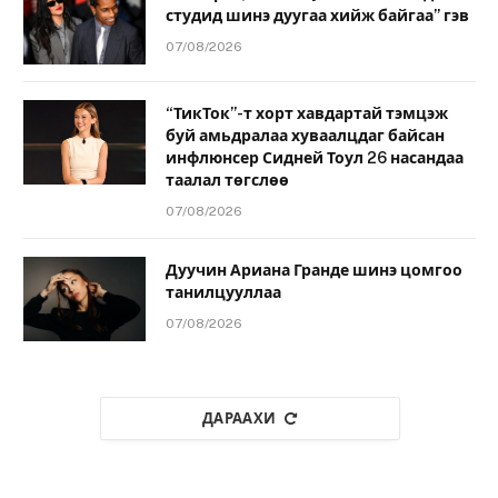
студид шинэ дуугаа хийж байгаа” гэв
07/08/2026
“ТикТок”-т хорт хавдартай тэмцэж
буй амьдралаа хуваалцдаг байсан
инфлюнсер Сидней Тоул 26 насандаа
таалал төгслөө
07/08/2026
Дуучин Ариана Гранде шинэ цомгоо
танилцууллаа
07/08/2026
ДАРААХИ