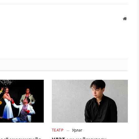
Вэбса
ТЕАТР
Урлаг