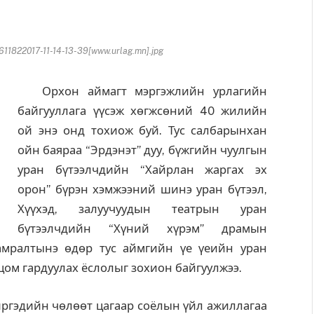
822017-11-14-13-39[www.urlag.mn].jpg
Орхон аймагт мэргэжлийн урлагийн
байгууллага үүсэж хөгжсөний 40 жилийн
ой энэ онд тохиож буй. Тус салбарынхан
ойн баяраа “Эрдэнэт” дуу, бүжгийн чуулгын
уран бүтээлчдийн “Хайрлан жаргах эх
орон” бүрэн хэмжээний шинэ уран бүтээл,
Хүүхэд, залуучуудын театрын уран
бүтээлчдийн “Хүний хүрэм” драмын
 амралтынэ өдөр тус аймгийн үе үеийн уран
цом гардуулах ёслолыг зохион байгуулжээ.
ргэдийн чөлөөт цагаар соёлын үйл ажиллагаа