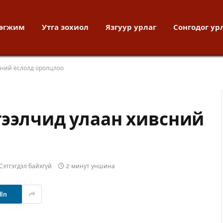
хөгжим
Утга зохиол
Язгуур урлаг
Сонгодог ур
сний ёслолд оролцлоо
тээлчид улаан хивсний
Сэтгэгдэл байхгүй
2 минут уншина
dIn