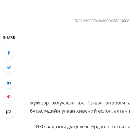
15106295205a0a6090426213008611
SHARE
жүжгээр эхлүүлсэн аж. Тэгвэл өнөрөгч
бүтээлчдийн улаан хивсний ёслол, алтан 
1970-аад оны дунд үеэс Эрдэнэт хотын и