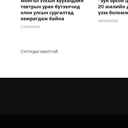
Монгол Улсын хүүхэлдэйн
“Зун орсон 
театрын уран бүтээлчид
20 жилийн 
олон улсын сургалтад
үзэх болом
хамрагдаж байна
06/08/2026
07/08/2026
Сэтгэгдэл хаалттай