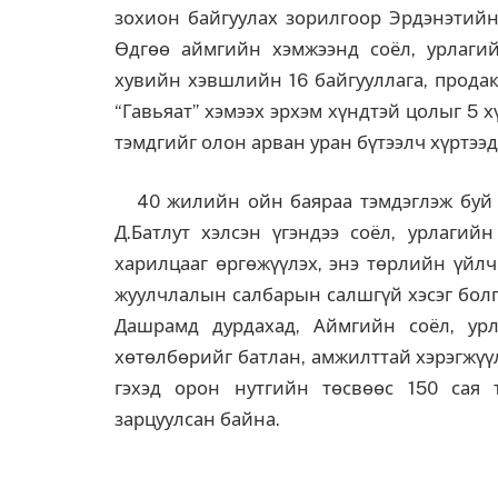
зохион байгуулах зорилгоор Эрдэнэтийн
Өдгөө аймгийн хэмжээнд соёл, урлагий
хувийн хэвшлийн 16 байгууллага, продак
“Гавьяат” хэмээх эрхэм хүндтэй цолыг 5 
тэмдгийг олон арван уран бүтээлч хүртээд
40 жилийн ойн баяраа тэмдэглэж буй у
Д.Батлут хэлсэн үгэндээ соёл, урлагий
харилцааг өргөжүүлэх, энэ төрлийн үйлч
жуулчлалын салбарын салшгүй хэсэг болг
Дашрамд дурдахад, Аймгийн соёл, ур
хөтөлбөрийг батлан, амжилттай хэрэгжүү
гэхэд орон нутгийн төсвөөс 150 сая 
зарцуулсан байна.