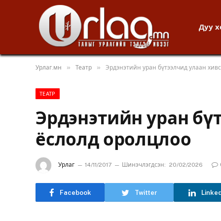
Дуу 
»
»
Урлаг.мн
Театр
Эрдэнэтийн уран бүтээлчид улаан хив
ТЕАТР
Эрдэнэтийн уран бү
ёслолд оролцлоо
Урлаг
14/11/2017
Шинэчлэгдсэн:
20/02/2026
Facebook
Twitter
Linke