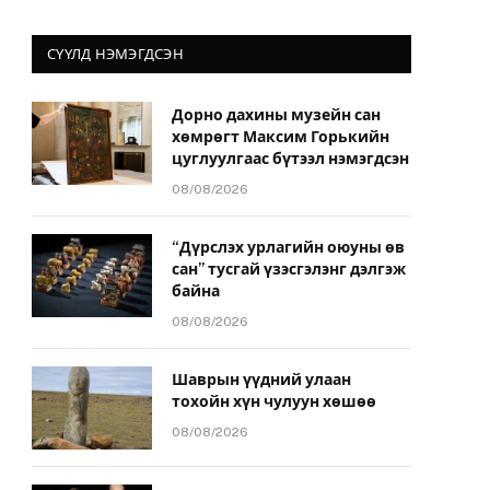
СҮҮЛД НЭМЭГДСЭН
Дорно дахины музейн сан
хөмрөгт Максим Горькийн
цуглуулгаас бүтээл нэмэгдсэн
08/08/2026
“Дүрслэх урлагийн оюуны өв
сан” тусгай үзэсгэлэнг дэлгэж
байна
08/08/2026
Шаврын үүдний улаан
тохойн хүн чулуун хөшөө
08/08/2026