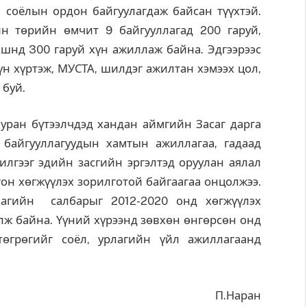
 соёлын ордон байгуулагдаж байсан түүхтэй.
н төрийн өмчит 9 байгууллагад 200 гаруй,
шнд 300 гаруй хүн ажиллаж байна. Эдгээрээс
хүн хүртэж, МУСТА, шилдэг ажилтан хэмээх цол,
 буй.
ран бүтээлчдэд хандан аймгийн Засаг дарга
н байгууллагуудын хамтын ажиллагаа, гадаад
илгээг эдийн засгийн эргэлтэд оруулан аялал
он хөгжүүлэх зорилготой байгаагаа онцолжээ.
лагийн салбарыг 2012-2020 онд хөгжүүлэх
лж байна. Үүний хүрээнд зөвхөн өнгөрсөн онд
төгрөгийг соёл, урлагийн үйл ажиллагаанд
П.Наран