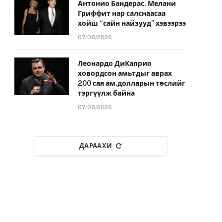
Антонио Бандерас, Мелани
Гриффит нар салснаасаа
хойш “сайн найзууд” хэвээрээ
07/08/2026
Леонардо ДиКаприо
ховордсон амьтдыг аврах
200 сая ам.долларын төслийг
тэргүүлж байна
07/08/2026
ДАРААХИ