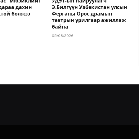
цас” мюзиклийг
УДЭТ-ын найруулагч
дараа дахин
Э.Билгүүн Узбекистан улсын
жтой болжээ
Ферганы Орос драмын
театрын урилгаар ажиллаж
байна
05/08/2026