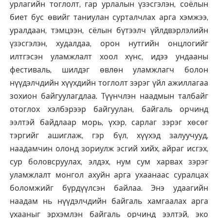
урлагийн тоглолт, гар урлалын үзэсгэлэн, соёлын
биет бус өвийг таниулан сурталчлах арга хэмжээ,
уралдаан, тэмцээн, сёлын бүтээлч үйлдвэрлэлийн
үзэсгэлэн, худалдаа, орон нутгийн онцлогийг
илтгэсэн уламжлалт хоол хүнс, идээ ундааны
фестиваль, шилдэг өвлөн уламжлагч болон
нүүдэлчдийн хүүхдийн тоглолт зэрэг үйл ажиллагаа
зохион байгуулагдлаа. Түүнчлэн наадмын талбайг
отоглох хэлбэрээр байгуулан, байгаль орчинд
ээлтэй байдлаар морь, үхэр, сарлаг зэрэг хөсөг
тэргийг ашиглаж, гэр бүл, хүүхэд залуучууд,
наадамчин олонд зориулж эсгий хийх, айраг исгэх,
сур боловсруулах, элдэх, нум сум харвах зэрэг
уламжлалт монгол ахуйн арга ухаанаас суралцах
боломжийг бүрдүүлсэн байлаа. Энэ удаагийн
наадам нь нүүдэлчдийн байгаль хамгаалах арга
ухааныг эрхэмлэн байгаль орчинд ээлтэй, эко