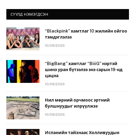
СҮҮЛД НЭМЭГДСЭН
“Blackpink” хамтлаг 10 жилийн ойгоо
тэмдэглэлээ
10/08/2026
“BigBang” хамтлаг “BiiiG” нэртэй
шинэ уран бүтээлээ энэ сарын 19-нд
цацна
10/08/2026
Нил мөрний орчмоос эртний
булшнуудыг илрүүлжээ
10/08/2026
Испанийн тайзнаас Холливуудын