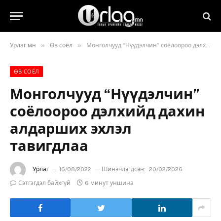
»
»
Урлаг.мн
Өв соёл
Монголчууд “Нүүдэлчин” соёлоороо дэлхийд дахин алдарших эхлэл тавигдлаа
ӨВ СОЁЛ
Монголчууд “Нүүдэлчин”
соёлоороо дэлхийд дахин
алдарших эхлэл
тавигдлаа
Урлаг
16/08/2022
Шинэчлэгдсэн:
20/02/2026
Сэтгэгдэл байхгүй
6 минут уншина