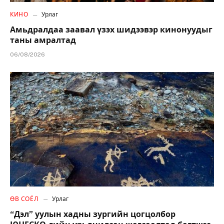
КИНО
Урлаг
Амьдралдаа заавал үзэх шидээвэр кинонуудыг
таны амралтад
06/08/2026
ӨВ СОЁЛ
Урлаг
“Дэл” уулын хадны зургийн цогцолбор