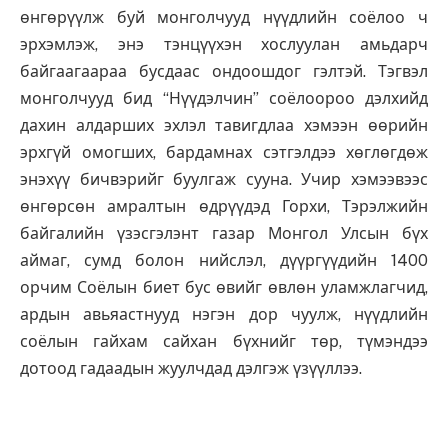
өнгөрүүлж буй монголчууд нүүдлийн соёлоо ч
эрхэмлэж, энэ тэнцүүхэн хослуулан амьдарч
байгаагаараа бусдаас ондоошдог гэлтэй. Тэгвэл
монголчууд бид “Нүүдэлчин” соёлоороо дэлхийд
дахин алдарших эхлэл тавигдлаа хэмээн өөрийн
эрхгүй омогших, бардамнах сэтгэлдээ хөглөгдөж
энэхүү бичвэрийг буулгаж сууна. Учир хэмээвээс
өнгөрсөн амралтын өдрүүдэд Горхи, Тэрэлжийн
байгалийн үзэсгэлэнт газар Монгол Улсын бүх
аймаг, сумд болон нийслэл, дүүргүүдийн 1400
орчим Соёлын биет бус өвийг өвлөн уламжлагчид,
ардын авьяастнууд нэгэн дор чуулж, нүүдлийн
соёлын гайхам сайхан бүхнийг төр, түмэндээ
дотоод гадаадын жуулчдад дэлгэж үзүүллээ.