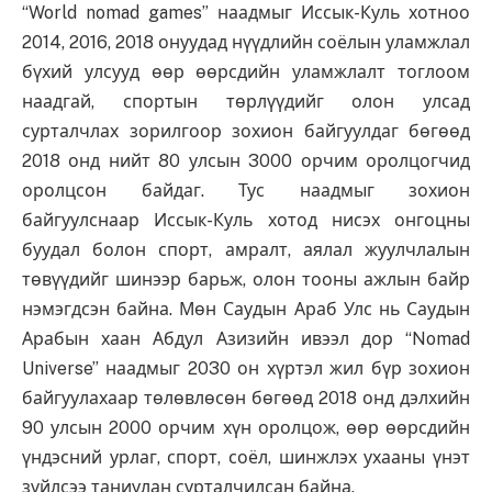
“World nomad games” наадмыг Иссык-Куль хотноо
2014, 2016, 2018 онуудад нүүдлийн соёлын уламжлал
бүхий улсууд өөр өөрсдийн уламжлалт тоглоом
наадгай, спортын төрлүүдийг олон улсад
сурталчлах зорилгоор зохион байгуулдаг бөгөөд
2018 онд нийт 80 улсын 3000 орчим оролцогчид
оролцсон байдаг. Тус наадмыг зохион
байгуулснаар Иссык-Куль хотод нисэх онгоцны
буудал болон спорт, амралт, аялал жуулчлалын
төвүүдийг шинээр барьж, олон тооны ажлын байр
нэмэгдсэн байна. Мөн Саудын Араб Улс нь Саудын
Арабын хаан Абдул Азизийн ивээл дор “Nomad
Universe” наадмыг 2030 он хүртэл жил бүр зохион
байгуулахаар төлөвлөсөн бөгөөд 2018 онд дэлхийн
90 улсын 2000 орчим хүн оролцож, өөр өөрсдийн
үндэсний урлаг, спорт, соёл, шинжлэх ухааны үнэт
зүйлсээ таниулан сурталчилсан байна.