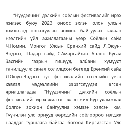
“Нүүдэлчин” дэлхийн соёлын фестивалийг ирэх
жилээс буюу 2023 оноос эхлэн олон улсын
хэмжээнд өргөжүүлэн зохион байгуулах талаар
нээлтийн үйл ажиллагааны үеэр Соёлын сайд
Ч.Номин, Монгол Улсын Ерөнхий сайд Л.Оюун-
Эрдэнэ, Шадар сайд С.Амарсайхан болон бусад
Засгийн газрын гишүүд, албаны хүмүүст
танилцуулж санал солилцсон бөгөөд Ерөнхий сайд
Л.Оюун-Эрдэнэ тус фестивалийн нээлтийн үеэр
хэвлэл мэдээллийн хэрэгслүүдэд өгсөн
ярилцлагадаа “Нүүдэлчин” дэлхийн соёлын
фестивалийг ирэх жилээс эхлэн жил бүр уламжлал
болгон зохион байгуулна хэмээн хэлсэн юм.
Түүнчлэн улс орнууд өөрсдийн соёлоороо нэгдэж
нааддаг туршлага байгаа бөгөөд Киргизстан Улс