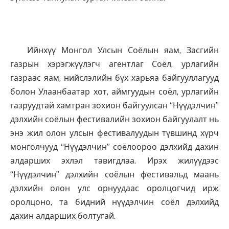
Ийнхүү Монгол Улсын Соёлын яам, Засгийн
газрын хэрэгжүүлэгч агентлаг Соёл, урлагийн
газраас яам, нийслэлийн бүх харьяа байгууллагууд
болон Улаанбаатар хот, аймгуудын соёл, урлагийн
газруудтай хамтран зохион байгуулсан “Нүүдэлчин”
дэлхийн соёлын фестивалийн зохион байгуулалт нь
энэ жил олон улсын фестивалуудын түвшинд хүрч
монголчууд “Нүүдэлчин” соёлоороо дэлхийд дахин
алдарших эхлэл тавигдлаа. Ирэх жилүүдээс
“Нүүдэлчин” дэлхийн соёлын фестивальд маань
дэлхийн олон улс орнуудаас оролцогчид ирж
оролцоно, та бидний нүүдэлчин соёл дэлхийд
дахин алдарших болтугай.