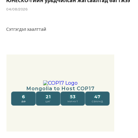
ЮНЕСКО-гийн урьдчилсан жагсаалтад багтжээ
04/08/2026
Сэтгэгдэл хаалттай