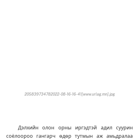
205839734782022-08-16-16-41[www.urlag.mn].jpg
Дэлхийн олон орны иргэдтэй адил суурин
соёлоороо гангарч өдөр тутмын аж амьдралаа