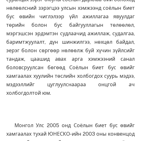
нөлөөлсний зэрэгцээ улсын хэмжээнд соёлын биет
бус өвийн чиглэлээр үйл ажиллагаа явуулдаг
төрийн болон бус байгууллагын төлөөлөл,
мэргэшсэн эрдэмтэн судлаачид ажиллаж, судалгаа,
баримтжуулалт, дүн шинжилгээ, нөхцөл байдал,
эерэг болон сөргөөр нөлөөлж буй хүчин зүйлсийг
тандаж, цаашид авах арга хэмжээний санал
боловсруулсан бөгөөд Соёлын биет бус өвийг
хамгаалах хуулийн төслийн холбогдох суурь мэдээ,
мэдээллийг цуглуулснаараа онцгой ач
холбогдолтой юм.
Монгол Улс 2005 онд Соёлын биет бус өвийг
хамгаалах тухай ЮНЕСКО-ийн 2003 оны конвенцод