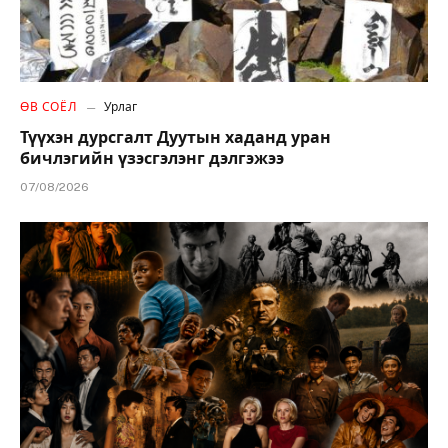
ӨВ СОЁЛ
Урлаг
Түүхэн дурсгалт Дуутын хаданд уран
бичлэгийн үзэсгэлэнг дэлгэжээ
07/08/2026