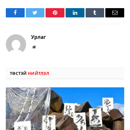
Facebook
Twitter
Pinterest
LinkedIn
Tumblr
Имэйл
Урлаг
Вэбсайт
ТӨСТЭЙ
НИЙТЛЭЛ