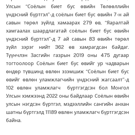
Улсын “Соёлын биет бус өвийн Төлөөллийн
үндэсний бүртгэл”-д соёлын биет бус өвийн 7-н ай
савын төрөл зүйлд хамаарах 279 өв, “Яаралтай
хамгаалах шаардлагатай соёлын биет бус өвийн
үндэсний бүртгэл”-д 7 ай савын 83 өвийн төрөл
зүйл зэрэг нийт 362 өв хамрагдсан байдаг.
Түүнчлэн Засгийн газрын 2019 оны 475 дугаар
тогтоолоор Соёлын биет бус өвийг ур чадварын
өндөр түвшинд өвлөн эзэмшиж “Соёлын биет бус
өвийг өвлөн уламжлагчийн үндэсний жагсаалт”-д
102 өвлөн уламжлагч бүртгэгдсэн бол Монгол
Улсын хэмжээнд 2022 оны байдлаар Соёлын өвийн
улсын нэгдсэн бүртгэл, мэдээллийн сангийн анхан
шатны бүртгэлд 11189 өвлөн уламжлагч бүртгэгдсэн
байна.