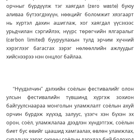
орчныг бүрдүүлж тэг хаягдал (zero waste) буюу
аливаа бүтээгдэхүүн, нөөцийг боломжит хязгаарт
нь хүртэл дахин ашиглаж, хог хаягдал үүсэхээс
урьдчилан сэргийлэх, нүүрс төрөгчийн ялгаралыг
(carbon limited) бууруулахын тулд эрчим хүчний
хэрэглээг багасгах зэрэг нөлөөллийн ажлуудыг
хийснээрээ нэн онцлог байлаа.
“Нүүдэлчин” дэлхийн соёлын фестивалийг олон
улсын фестивалийн түвшинд хүргэж зохион
байгуулснаараа монголын уламжлалт соёлын ахуй
орчин бүрдэж хүүхэд, залуус, үзэгч хэн бүхэн эх
орон, соёл, уламжлалаа дээдлэн хүндэтгэж, соёлын
биет бус өвийг цаашид хамгаалах, өвлөн уламжлах,
суралцах зэрэг оюуны соёлын дархлаа бий болоход