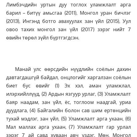
Лимбэчдийн уртын дуу тоглох уламжлалт арга
барил – битүү амьсгаа (2011), Монгол уран бичлэг
(2013), Ингэнд ботго авахуулах зан үйл (2015), Уул
овоо тахих монгол зан үйл (2017) зэрэг нийт 7
өвийн төрөл зүйл бүртгэгдсэн.
Манай улс өөрсдийн нүүдлийн соёлын дахин
давтагдашгүй байдал, онцлогийг харгалзан соёлын
биет бус өвийг (1) Эх хэл, аман уламжлал,
илэрхийллүүд, (2) Ардын язгуур урлаг, (3) Уламжлалт
баяр наадам, зан үйл, ёс, тоглоом наадгай, уриа
дуудлага, (4) Байгалийн болон сав шим ертөнцийн
тухай мэдлэг, зан үйл, (5) Уламжлалт арга ухаан, (6)
Мал маллах арга ухаан, (7) Уламжлалт гар урлал
зэрэг 7 ай савд хуваан авч үздэг. Мөн, Монгол