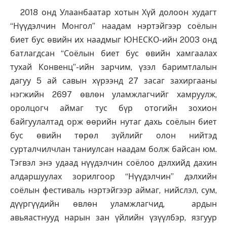
2018 онд Улаанбаатар хотын Хүй долоон худагт
“Нүүдэлчин Монгол” наадам нэртэйгээр соёлын
биет бус өвийн их наадмыг ЮНЕСКО-ийн 2003 онд
батлагдсан “Соёлын биет бус өвийн хамгаалах
тухай Конвенц”-ийн зарчим, үзэл баримтлалын
дагуу 5 ай савын хүрээнд 27 засаг захиргааны
нэгжийн 2697 өвлөн уламжлагчийг хамруулж,
оролцогч аймаг тус бүр отогийн зохион
байгуулалтад орж өөрийн нутаг дахь соёлын биет
бус өвийн төрөл зүйлийг олон нийтэд
сурталчилчлан таниулсан наадам болж байсан юм.
Тэгвэл энэ удаад нүүдэлчин соёлоо дэлхийд дахин
алдаршуулах зорилгоор “Нүүдэлчин” дэлхийн
соёлын фестиваль нэртэйгээр аймаг, нийслэл, сум,
дүүргүүдийн өвлөн уламжлагчид, ардын
авьяастнууд нарын зан үйлийн үзүүлбэр, язгуур