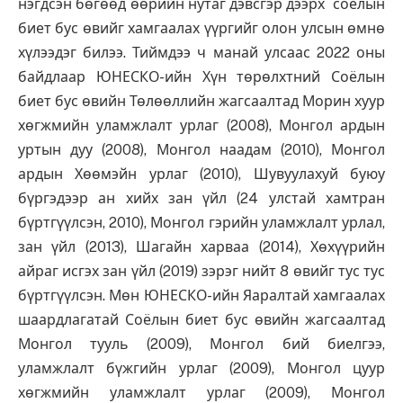
нэгдсэн бөгөөд өөрийн нутаг дэвсгэр дээрх соёлын
биет бус өвийг хамгаалах үүргийг олон улсын өмнө
хүлээдэг билээ. Тиймдээ ч манай улсаас 2022 оны
байдлаар ЮНЕСКО-ийн Хүн төрөлхтний Соёлын
биет бус өвийн Төлөөллийн жагсаалтад Морин хуур
хөгжмийн уламжлалт урлаг (2008), Монгол ардын
уртын дуу (2008), Монгол наадам (2010), Монгол
ардын Хөөмэйн урлаг (2010), Шувуулахуй буюу
бүргэдээр ан хийх зан үйл (24 улстай хамтран
бүртгүүлсэн, 2010), Монгол гэрийн уламжлалт урлал,
зан үйл (2013), Шагайн харваа (2014), Хөхүүрийн
айраг исгэх зан үйл (2019) зэрэг нийт 8 өвийг тус тус
бүртгүүлсэн. Мөн ЮНЕСКО-ийн Яаралтай хамгаалах
шаардлагатай Соёлын биет бус өвийн жагсаалтад
Монгол тууль (2009), Монгол бий биелгээ,
уламжлалт бүжгийн урлаг (2009), Монгол цуур
хөгжмийн уламжлалт урлаг (2009), Монгол