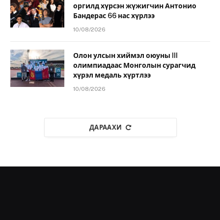
оргилд хүрсэн жүжигчин Антонио
Бандерас 66 нас хүрлээ
10/08/2026
Олон улсын хиймэл оюуны III
олимпиадаас Монголын сурагчид
хүрэл медаль хүртлээ
10/08/2026
ДАРААХИ