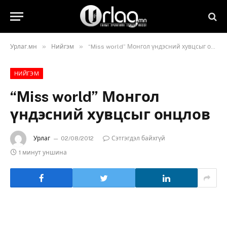
»
»
Урлаг.мн
Нийгэм
“Miss world” Монгол үндэсний хувцсыг онцлов
НИЙГЭМ
“Miss world” Монгол
үндэсний хувцсыг онцлов
Урлаг
02/08/2012
Сэтгэгдэл байхгүй
1 минут уншина