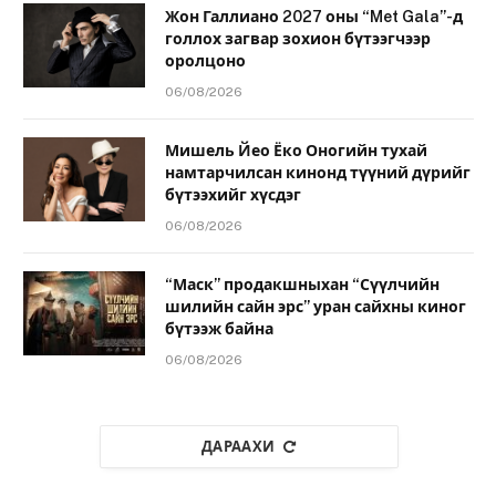
Жон Галлиано 2027 оны “Met Gala”-д
голлох загвар зохион бүтээгчээр
оролцоно
06/08/2026
Мишель Йео Ёко Оногийн тухай
намтарчилсан кинонд түүний дүрийг
бүтээхийг хүсдэг
06/08/2026
“Маск” продакшныхан “Сүүлчийн
шилийн сайн эрс” уран сайхны киног
бүтээж байна
06/08/2026
ДАРААХИ