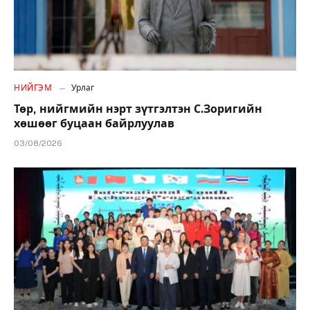
НИЙГЭМ
Урлаг
Төр, нийгмийн нэрт зүтгэлтэн С.Зоригийн
хөшөөг буцаан байрлуулав
03/08/2026