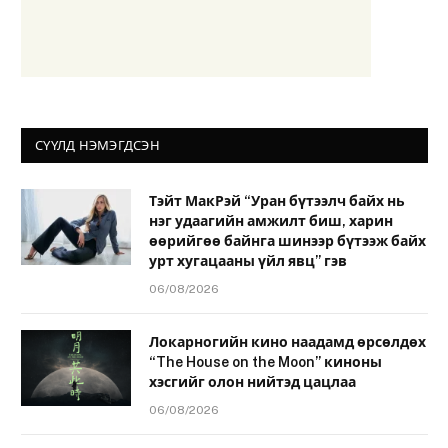
СҮҮЛД НЭМЭГДСЭН
Тэйт МакРэй “Уран бүтээлч байх нь
нэг удаагийн амжилт биш, харин
өөрийгөө байнга шинээр бүтээж байх
урт хугацааны үйл явц” гэв
06/08/2026
Локарногийн кино наадамд өрсөлдөх
“The House on the Moon” киноны
хэсгийг олон нийтэд цацлаа
06/08/2026