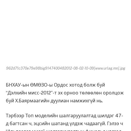
962d71c370e79e98big9147400482012-08-02-10-09[www.urlag.mn].jpg
БНХАУ-ын ӨМӨЗО-ы Ордос хотод болж буй
“Дэлхийн мисс-2012”-т эх орноо төлөөлөн оролцож
буй Х.Баярмаагийн дуулиан намжихгүй нь.
Тэрбээр Топ моделийн шалгаруулалтад шилдэг 47-
д багтсан ч, эцсийн шатанд үлдэж чадаагүй. Гэлээ ч