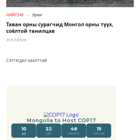
НИЙГЭМ
Урлаг
Таван орны сурагчид Монгол орны түүх,
соёлтой танилцав
31/07/2026
Сэтгэгдэл хаалттай