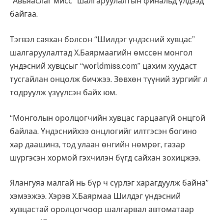
“Авьяаслаг мисс” шалгаруулалтын финальд үлдээд
байгаа.
Тэгвэл саяхан болсон “Шилдэг үндэсний хувцас”
шалгаруулалтад Х.Баярмаагийн өмссөн монгол
үндэсний хувцсыг “worldmiss.com” цахим хуудаст
тусгайлан онцолж бичжээ. Зөвхөн түүний зургийг л
тодруулж үзүүлсэн байх юм.
“Монголын оролцогчийн хувцас гарцаагүй онцгой
байлаа. Үндэснийхээ онцлогийг илтгэсэн богино
хар даашинз, тод улаан өнгийн нөмрөг, газар
шүргэсэн хормой гэхчилэн бүгд сайхан зохицжээ.
Ялангуяа малгай нь бүр ч сүрлэг харагдуулж байна”
хэмээжээ. Хэрэв Х.Баярмаа Шилдэг үндэсний
хувцастай оролцогчоор шалгарвал автоматаар