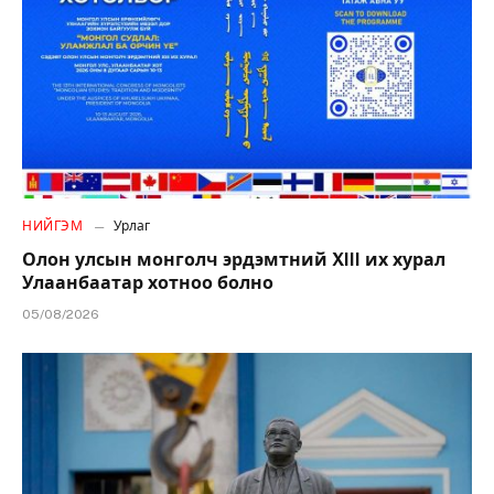
НИЙГЭМ
Урлаг
Олон улсын монголч эрдэмтний XIII их хурал
Улаанбаатар хотноо болно
05/08/2026