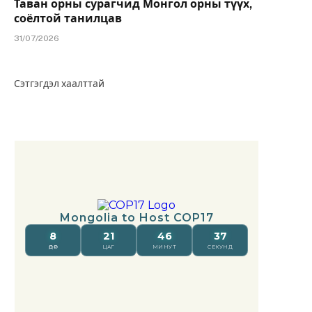
Таван орны сурагчид Монгол орны түүх,
соёлтой танилцав
31/07/2026
Сэтгэгдэл хаалттай