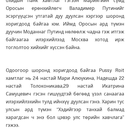
охидын панк хамтлаг Гэгээн Мариягийн сүмд
Оросын ерөнхийлөгч Валадимер Путинийг
эсэргүүцсэн утгатай дуу дуулсан хэргээр шоронд
хоригдоод байгаа юм. Иймд Оросын ард түмэн
дуучин Моданнаг Путинд нөлөөлж чадна гэж итгэж
байгаагаа илэрхийлээд Москва хотод ирж
тоглолтоо хийхийг хүссэн байна.
Одоогоор шоронд хоригдоод байгаа Pussy Roit
хамтлаг нь 24 настай Мари Алюүкина, Надешда 22
настай Толоконикава,29 настай Икатрина
Самуцевич гэсэн гишүүдтэй бөгөөд үзэл санаагаа
илэрхийлэхийн тулд ийнхүү дуулсан гэнэ. Харин тус
улсын ард түмэн “Хэдийгээр танхай балмад
харагдсан ч энэ бол цэвэр улс төрийн хавчлага”
гэжээ.