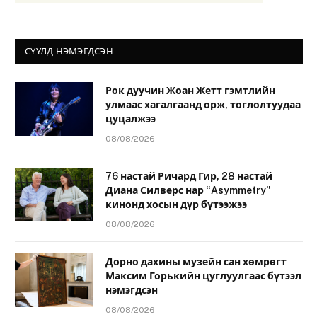
СҮҮЛД НЭМЭГДСЭН
Рок дуучин Жоан Жетт гэмтлийн
улмаас хагалгаанд орж, тоглолтуудаа
цуцалжээ
08/08/2026
76 настай Ричард Гир, 28 настай
Диана Силверс нар “Asymmetry”
кинонд хосын дүр бүтээжээ
08/08/2026
Дорно дахины музейн сан хөмрөгт
Максим Горькийн цуглуулгаас бүтээл
нэмэгдсэн
08/08/2026