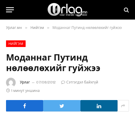
»
»
Урлаг.мн
Нийгэм
Моданнаг Путинд нөлөөлөхийг гуйжээ
НИЙГЭМ
Моданнаг Путинд
нөлөөлөхийг гуйжээ
Урлаг
07/08/2012
Сэтгэгдэл байхгүй
1 минут уншина