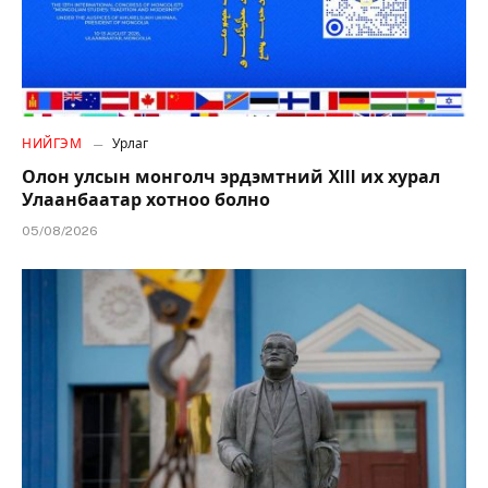
НИЙГЭМ
Урлаг
Олон улсын монголч эрдэмтний XIII их хурал
Улаанбаатар хотноо болно
05/08/2026