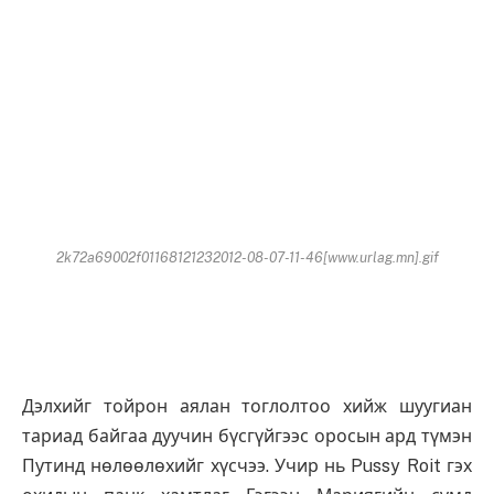
2k72a69002f01168121232012-08-07-11-46[www.urlag.mn].gif
Дэлхийг тойрон аялан тоглолтоо хийж шуугиан
тариад байгаа дуучин бүсгүйгээс оросын ард түмэн
Путинд нөлөөлөхийг хүсчээ. Учир нь Pussy Roit гэх