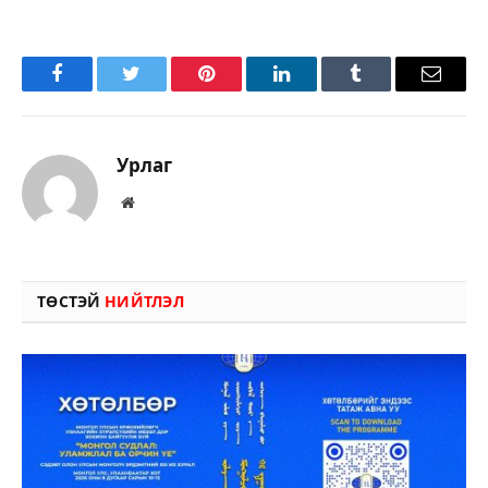
Facebook
Twitter
Pinterest
LinkedIn
Tumblr
Имэйл
Урлаг
Вэбсайт
ТӨСТЭЙ
НИЙТЛЭЛ