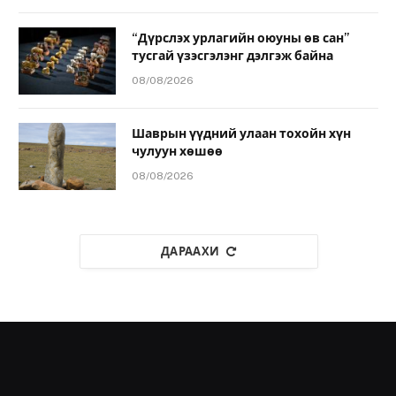
“Дүрслэх урлагийн оюуны өв сан”
тусгай үзэсгэлэнг дэлгэж байна
08/08/2026
Шаврын үүдний улаан тохойн хүн
чулуун хөшөө
08/08/2026
ДАРААХИ