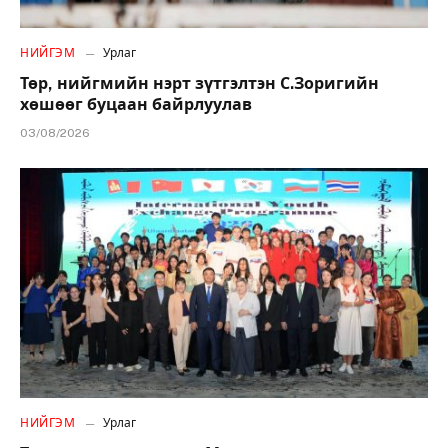
НИЙГЭМ
Урлаг
Төр, нийгмийн нэрт зүтгэлтэн С.Зоригийн
хөшөөг буцаан байрлуулав
03/08/2026
НИЙГЭМ
Урлаг