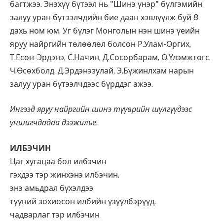
багтжээ. Энэхүү бүтээл нь "Шинэ үнэр" бүлгэмийн
залуу уран бүтээлчдийн бие даан хэвлүүлж буй 8
дахь ном юм. Уг бүлэг Монголын нэн шинэ үеийн
яруу найргийн төлөөлөл болсон Р.Улам-Оргих,
Т.Есөн-Эрдэнэ, С.Начин, Д.Сосорбарам, Ө.Үлэмжтөгс,
Ч.Өсөхболд, Д.Эрдэнэзулай, Э.Бүжинлхам нарын
залуу уран бүтээлчдээс бүрддэг ажээ.
Ингээд яруу найргийн шинэ түүврийн шүлгүүдээс
уншигчдадаа дээжилье.
ИЛБЭЧИН
Цаг хугацаа бол илбэчин
гэхдээ тэр жинхэнэ илбэчин.
энэ амьдрал бүхэлдээ
түүний зохиосон илбийн үзүүлбэрүүд.
чадварлаг тэр илбэчин