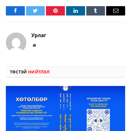
Facebook
Twitter
Pinterest
LinkedIn
Tumblr
Имэйл
Урлаг
Вэбсайт
ТӨСТЭЙ
НИЙТЛЭЛ