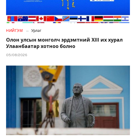
НИЙГЭМ
Урлаг
Олон улсын монголч эрдэмтний XIII их хурал
Улаанбаатар хотноо болно
05/08/2026