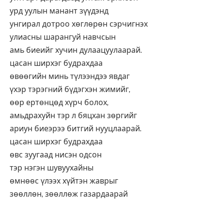
урд уулын манант зүүдэнд
унгирал дотроо хөглөрөн сэрчигнэх
улиасны шарангуй навчсын
амь биеийг хучин дулаацуулаарай.
цасан ширхэг будрахдаа
өвөөгийн минь түлээндээ явдаг
үхэр тэрэгний бүдэгхэн жимийг,
өөр ертөнцөд хүрч болох,
амьдрахуйн тэр л бяцхан зөргийг
ариун биеэрээ битгий нууцлаарай.
цасан ширхэг будрахдаа
өвс зуугаад нисэн одсон
тэр нэгэн шувуухайны
өмнөөс үлээх хүйтэн жаврыг
зөөллөн, зөөллөж газардаарай