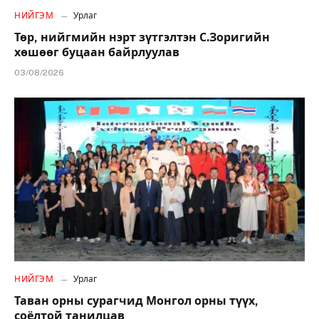
НИЙГЭМ
Урлаг
Төр, нийгмийн нэрт зүтгэлтэн С.Зоригийн
хөшөөг буцаан байрлуулав
03/08/2026
НИЙГЭМ
Урлаг
Таван орны сурагчид Монгол орны түүх,
соёлтой танилцав