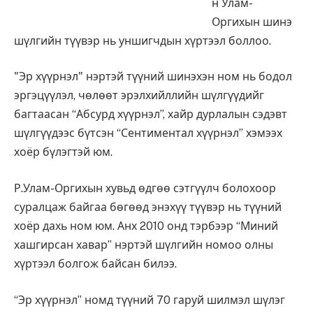
н Улам-
Оргихын шинэ
шүлгийн түүвэр нь уншигчдын хүртээл боллоо.
"Эр хүүрнэл" нэртэй түүний шинэхэн ном нь бодол
эргэцүүлэл, чөлөөт эрэлхийллийн шүлгүүдийг
багтаасан “Абсурд хүүрнэл”, хайр дурлалын сэдэвт
шүлгүүдээс бүтсэн “Сентиментал хүүрнэл” хэмээх
хоёр бүлэгтэй юм.
Р.Улам-Оргихын хувьд өдгөө сэтгүүлч болохоор
суралцаж байгаа бөгөөд энэхүү түүвэр нь түүний
хоёр дахь ном юм. Анх 2010 онд тэрбээр “Миний
хашгирсан хавар” нэртэй шүлгийн номоо олны
хүртээл болгож байсан билээ.
“Эр хүүрнэл” номд түүний 70 гаруй шилмэл шүлэг