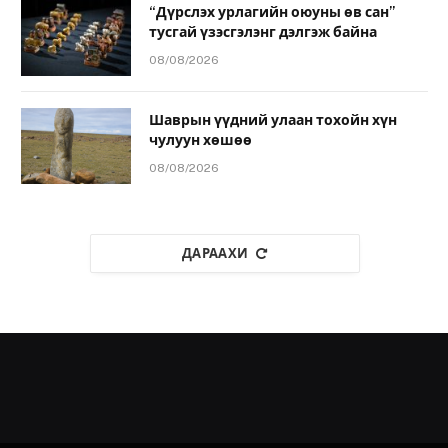
“Дүрслэх урлагийн оюуны өв сан”
тусгай үзэсгэлэнг дэлгэж байна
08/08/2026
Шаврын үүдний улаан тохойн хүн
чулуун хөшөө
08/08/2026
ДАРААХИ