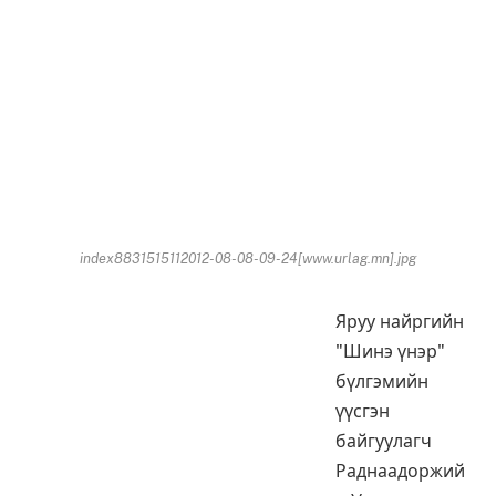
index8831515112012-08-08-09-24[www.urlag.mn].jpg
Яруу найргийн
"Шинэ үнэр"
бүлгэмийн
үүсгэн
байгуулагч
Раднаадоржий