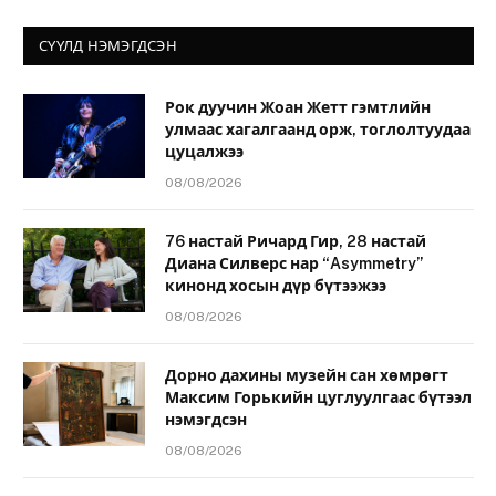
СҮҮЛД НЭМЭГДСЭН
Рок дуучин Жоан Жетт гэмтлийн
улмаас хагалгаанд орж, тоглолтуудаа
цуцалжээ
08/08/2026
76 настай Ричард Гир, 28 настай
Диана Силверс нар “Asymmetry”
кинонд хосын дүр бүтээжээ
08/08/2026
Дорно дахины музейн сан хөмрөгт
Максим Горькийн цуглуулгаас бүтээл
нэмэгдсэн
08/08/2026