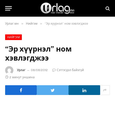
»
»
Урлаг.мн
Нийгэм
“Эр хүүрнэл” ном хэвлэгджээ
НИЙГЭМ
“Эр хүүрнэл” ном
хэвлэгджээ
Урлаг
08/08/2012
Сэтгэгдэл байхгүй
2 минут уншина