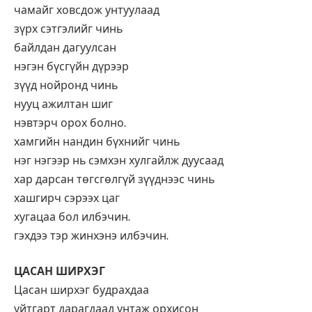
чамайг ховсдож унтуулаад
зүрх сэтгэлийг чинь
байлдан дагуулсан
нэгэн бүсгүйн дүрээр
зүүд нойронд чинь
нууц ажилтан шиг
нэвтэрч орох болно.
хамгийн нандин бүхнийг чинь
нэг нэгээр нь сэмхэн хулгайлж дуусаад
хар дарсан төгсгөлгүй зүүднээс чинь
хашгирч сэрээх цаг
хугацаа бол илбэчин.
гэхдээ тэр жинхэнэ илбэчин.
ЦАСАН ШИРХЭГ
Цасан ширхэг будрахдаа
уйтгарт дарагдаад унтаж орхисон