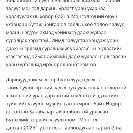
зөвлөлийн гишүүн Б.Алтангэрэл ярихдаа, “Манай
залуус монгол дархны урлагт уран ухаанаа
уралдуулах нь ховор байна. Монгол хүний оюун
ухаанаар бүтэж байгаа өв соёлынхоо төлөө залуус
маань нэгдэж, ахмад үеийнхээ дархчуудаас
суралцах хэрэгтэй. Иймд залуустаа хандаж уран
дархны эрдэмд суралцахыг уриалъя. Энэ удаагийн
үзэсгэлэнд аймаг аймгийн дархчуудаас нэрд гарсан
уран бүтээлчид ирж оролцоно” хэмээв.
Дархчууд шилмэл сор бүтээлүүдээ дэлгэн
танилцуулж, эртний эдлэл цуглуулагчдаас тодорхой
хэмжээний уран дархантай холбоотой эд өлгийн
зүйлсийг үзүүлж, музейн сан хөмрөгт байх Өндөр
гэгээнтэн Занабазартай холбоотой урласан
бүтээлийг хоршин үзүүлэх юм. “Монгол
дархан-2025” үзэсгэлэнг долоодугаар сарын 2-нд