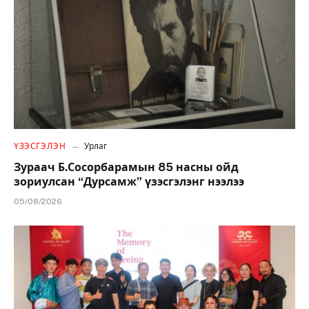
ҮЗЭСГЭЛЭН
Урлаг
Зураач Б.Сосорбарамын 85 насны ойд
зориулсан “Дурсамж” үзэсгэлэнг нээлээ
05/08/2026