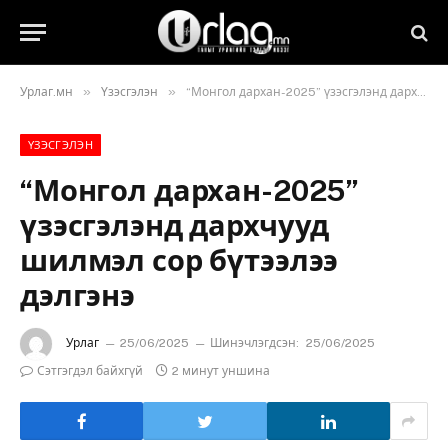
»
»
Урлаг.мн
Үзэсгэлэн
“Монгол дархан-2025” үзэсгэлэнд дархчууд шилмэл сор бүтээлээ дэлгэнэ
ҮЗЭСГЭЛЭН
“Монгол дархан-2025”
үзэсгэлэнд дархчууд
шилмэл сор бүтээлээ
дэлгэнэ
Урлаг
25/06/2025
Шинэчлэгдсэн:
25/06/2025
Сэтгэгдэл байхгүй
2 минут уншина