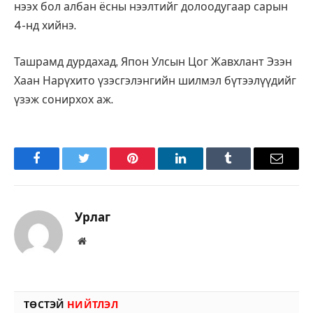
нээх бол албан ёсны нээлтийг долоодугаар сарын
4-нд хийнэ.
Ташрамд дурдахад, Япон Улсын Цог Жавхлант Эзэн
Хаан Нарүхито үзэсгэлэнгийн шилмэл бүтээлүүдийг
үзэж сонирхох аж.
Facebook
Twitter
Pinterest
LinkedIn
Tumblr
Имэйл
Урлаг
Вэбсайт
ТӨСТЭЙ
НИЙТЛЭЛ