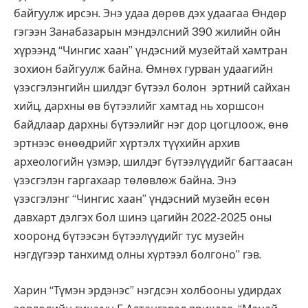
байгуулж ирсэн. Энэ удаа дөрөв дэх удаагаа Өндөр
гэгээн Занабазарын мэндэлсний 390 жилийн ойн
хүрээнд “Чингис хаан” үндэсний музейтай хамтран
зохион байгуулж байна. Өмнөх гурван удаагийн
үзэсгэлэнгийн шилдэг бүтээл болон эртний сайхан
хийц, дархны өв бүтээлийг хамтад нь хоршсон
байдлаар дархны бүтээлийг нэг дор цогцлоож, өнө
эртнээс өнөөдрийг хүртэлх түүхийн архив
археологийн үзмэр, шилдэг бүтээлүүдийг багтаасан
үзэсгэлэн гаргахаар төлөвлөж байна. Энэ
үзэсгэлэнг “Чингис хаан” үндэсний музейн есөн
давхарт дэлгэх бол шинэ цагийн 2022-2025 оны
хооронд бүтээсэн бүтээлүүдийг тус музейн
нэгдүгээр танхимд олны хүртээл болгоно” гэв.
Харин “Түмэн эрдэнэс” нэгдсэн холбооны удирдах