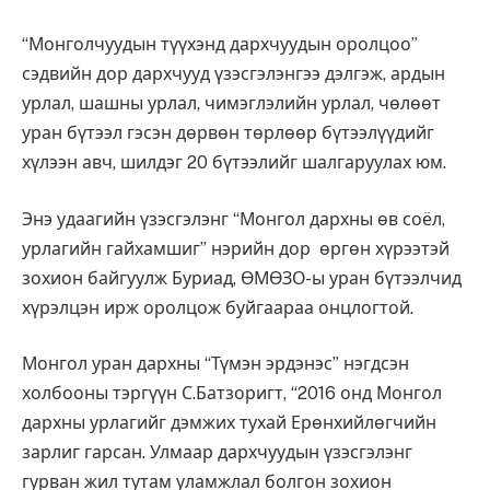
“Монголчуудын түүхэнд дархчуудын оролцоо”
сэдвийн дор дархчууд үзэсгэлэнгээ дэлгэж, ардын
урлал, шашны урлал, чимэглэлийн урлал, чөлөөт
уран бүтээл гэсэн дөрвөн төрлөөр бүтээлүүдийг
хүлээн авч, шилдэг 20 бүтээлийг шалгаруулах юм.
Энэ удаагийн үзэсгэлэнг “Монгол дархны өв соёл,
урлагийн гайхамшиг” нэрийн дор өргөн хүрээтэй
зохион байгуулж Буриад, ӨМӨЗО-ы уран бүтээлчид
хүрэлцэн ирж оролцож буйгаараа онцлогтой.
Монгол уран дархны “Түмэн эрдэнэс” нэгдсэн
холбооны тэргүүн С.Батзоригт, “2016 онд Монгол
дархны урлагийг дэмжих тухай Ерөнхийлөгчийн
зарлиг гарсан. Улмаар дархчуудын үзэсгэлэнг
гурван жил тутам уламжлал болгон зохион