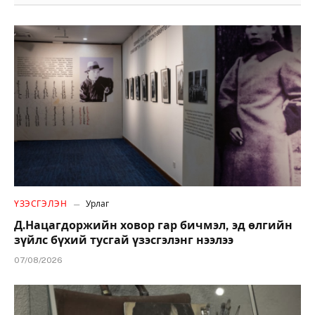
ҮЗЭСГЭЛЭН
Урлаг
Д.Нацагдоржийн ховор гар бичмэл, эд өлгийн
зүйлс бүхий тусгай үзэсгэлэнг нээлээ
07/08/2026