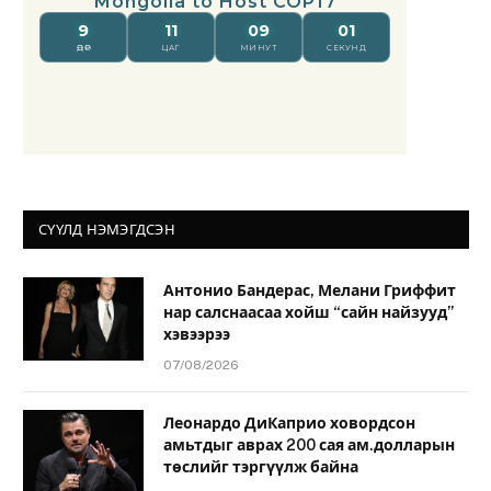
СҮҮЛД НЭМЭГДСЭН
Антонио Бандерас, Мелани Гриффит
нар салснаасаа хойш “сайн найзууд”
хэвээрээ
07/08/2026
Леонардо ДиКаприо ховордсон
амьтдыг аврах 200 сая ам.долларын
төслийг тэргүүлж байна