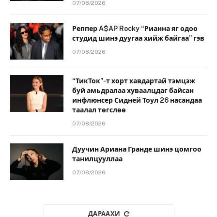
07/08/2026
Реппер A$AP Rocky “Рианна яг одоо
студид шинэ дуугаа хийж байгаа” гэв
07/08/2026
“ТикТок”-т хорт хавдартай тэмцэж
буй амьдралаа хуваалцдаг байсан
инфлюнсер Сидней Тоул 26 насандаа
таалал төгслөө
07/08/2026
Дуучин Ариана Гранде шинэ цомгоо
танилцууллаа
07/08/2026
ДАРААХИ