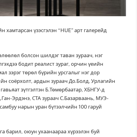
йн хамтарсан үзэсгэлэн “HUE” арт галерейд
өлөөлөл болсон шилдэг таван зураач, нэг
лгэхдээ бодит реалист зураг, орчин үеийн
ал зэрэг төрөл бүрийн урсгалыг нэг дор
ийн соёрхолт, ардын зураач До.Болд, Урлагийн
 гавьяат зүтгэлтэн Б.Төмөрбаатар, ХБНГУ-д
.Ган-Эрдэнэ, СТА зураач С.Базарваань, МУЭ-
амбуу нарын уран бүтээлчийн 100 гаруй
га барил, оюун ухаанаараа хүрээлэн буй