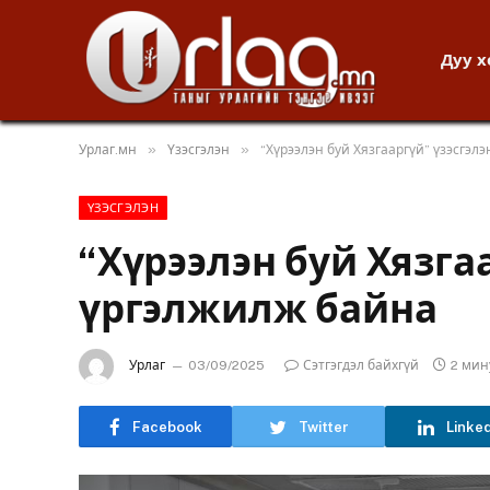
Дуу 
»
»
Урлаг.мн
Үзэсгэлэн
“Хүрээлэн буй Хязгааргүй” үзэсгэл
ҮЗЭСГЭЛЭН
“Хүрээлэн буй Хязга
үргэлжилж байна
Урлаг
03/09/2025
Сэтгэгдэл байхгүй
2 мин
Facebook
Twitter
Linke