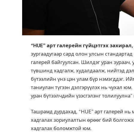
“HUE” арт
галерейн гүйцэтгэх захирал,
зургаадугаар сард олон улсын стандарта
галерей байгуулсан. Шилдэг уран зураач,
түвшинд хадгалж, худалдаалж, нийтэд дэлг
бүтээлийн үнэ цэн улам бүр нэмэгддэг. Ий
таниулан түгээн дэлгэрүүлэх нь чухал юм.
уран бүтээлчдийн үзэсгэлэнг толилуулна” 
Ташрамд дурдахад, “HUE” арт галерей нь 
хадгалах зориулалтын өрөөг бий болгожээ.
хадгалах боломжтой юм.