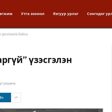
хөгжим
Утга зохиол
Язгуур урлаг
Сонгодог ур
эн үргэлжилж байна
аргүй” үзэсгэлэн
ут уншина
dIn