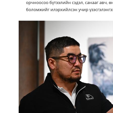
орчноосоо бүтээлийн сэдэл, санааг авч, 
боломжийг илэрхийлсэн учир үзэсгэлэнгээ 