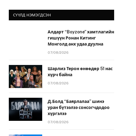
СҮҮЛД НЭМЭГДСЭН
Алдарт “Boyzone” хамтлагийн
гишүүн Ронан Китинг
Монголд анх удаа дуулна
07/08/2026
Шарлиз Терон өнөөдөр 51 нас
хүрч байна
07/08/2026
Д.Болд “Баярлалаа” шинэ
уран бүтээлээ сонсогчдодоо
хүргэлээ
07/08/2026