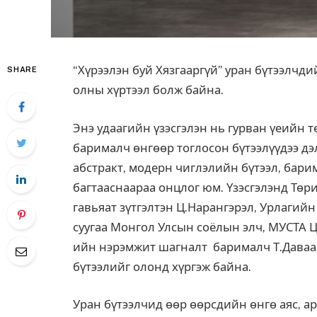
“Хүрээлэн буй Хязгааргүй” уран бүтээлчди
SHARE
олны хүртээл болж байна.
Энэ удаагийн үзэсгэлэн нь гурван үеийн т
барималч өнгөөр тоглосон бүтээлүүдээ дэ
абстракт, модерн чиглэлийн бүтээл, барим
багтааснаараа онцлог юм. Үзэсгэлэнд Төр
гавьяат зүтгэлтэн Ц.Нарангэрэл, Урлагийн
суугаа Монгол Улсын соёлын элч, МУСТА Ц
ийн нэрэмжит шагналт барималч Т.Даваас
бүтээлийг олонд хүргэж байна.
Уран бүтээлчид өөр өөрсдийн өнгө аяс, ар