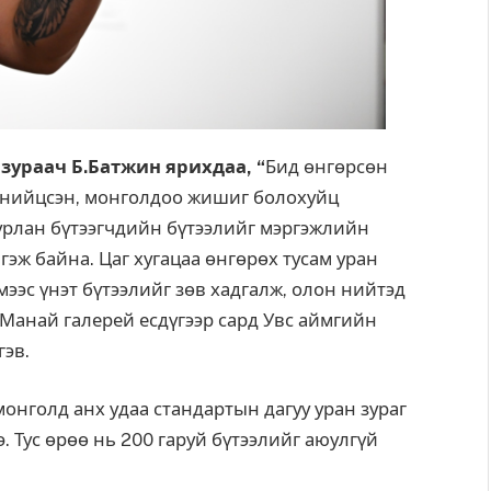
 зураач Б.Батжин ярихдаа, “
Бид өнгөрсөн
д нийцсэн, монголдоо жишиг болохуйц
 урлан бүтээгчдийн бүтээлийг мэргэжлийн
эж байна. Цаг хугацаа өнгөрөх тусам уран
мээс үнэт бүтээлийг зөв хадгалж, олон нийтэд
 Манай галерей есдүгээр сард Увс аймгийн
гэв.
монголд анх удаа стандартын дагуу уран зураг
 Тус өрөө нь 200 гаруй бүтээлийг аюулгүй