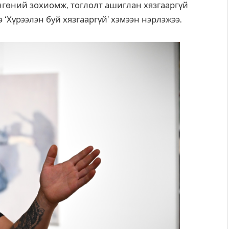
өнгөний зохиомж, тоглолт ашиглан хязгааргүй
‘Хүрээлэн буй хязгааргүй’ хэмээн нэрлэжээ.