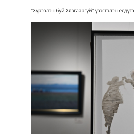
“Хүрээлэн буй Хязгааргүй” үзэсгэлэн есдүг