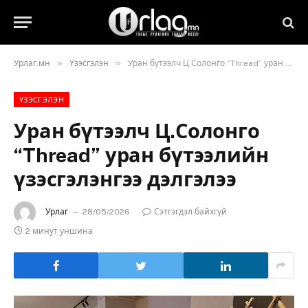
»
»
Урлаг.мн
Үзэсгэлэн
Уран бүтээлч Ц.Солонго “Thread” уран бүтээлийн үзэсгэлэнгээ дэлгэлээ
ҮЗЭСГЭЛЭН
Уран бүтээлч Ц.Солонго
“Thread” уран бүтээлийн
үзэсгэлэнгээ дэлгэлээ
Урлаг
28/05/2026
Сэтгэгдэл байхгүй
2 минут уншина