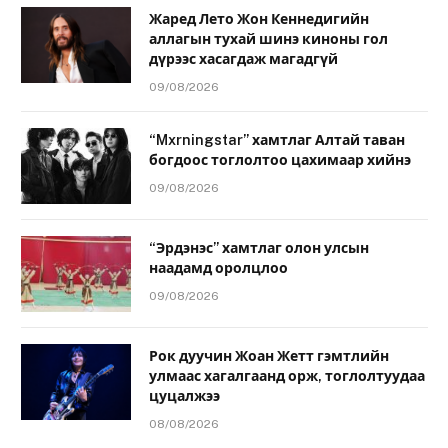
Жаред Лето Жон Кеннедигийн
аллагын тухай шинэ киноны гол
дүрээс хасагдаж магадгүй
09/08/2026
“Mxrningstar” хамтлаг Алтай таван
богдоос тоглолтоо цахимаар хийнэ
09/08/2026
“Эрдэнэс” хамтлаг олон улсын
наадамд оролцлоо
09/08/2026
Рок дуучин Жоан Жетт гэмтлийн
улмаас хагалгаанд орж, тоглолтуудаа
цуцалжээ
08/08/2026