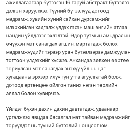
ажиллагаагаар бүтээсэн 16 гаруй абстракт бүтээлээ
дэлгэн харуулжээ. Түүний бүтээлүүд дотоод
мэдрэмж, хувийн хүний сайхан дурсамжийг
илэрхийлэн хадгалж үлдэх гэсэн маш энгийн атлаа
нандин үйлдлээс эхлэлтэй. Өдөр тутмын амьдралын
өчүүхэн мэт санагдах агшин, мартагдаж болох
мэдрэмжүүдийг тэрээр уран бүтээлээрээ дамжуулан
тогтоон үлдээхийг хүсжээ. Анхандаа зөвхөн өөртөө
зориулсан мэт санагдах энэхүү үйл нь цаг
хугацааны эрхээр илүү гүн утга агуулгатай болж,
дотоод ертөнцөө ойлгон таних нэгэн төрлийн
аялал болон хувирчээ.
Үйлдэл бүхэн дахин дахин давтагдаж, удаанаар
үргэлжлэх явцдаа бясалгал мэт тайван мэдрэмжийг
төрүүлдэг нь түүний бүтээлийн онцлог юм.