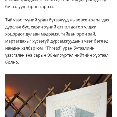
бүтээлүүд төрөн гарчээ.
Тиймээс түүний уран бүтээлүүд нь зөвхөн харагдах
дүрслэл бус, харин хүний сэтгэл дотор үлдэж
хоцордог дулаан мэдрэмж, тайван орон зай,
мартагдахыг хүсээгүй дурсамжуудын эмзэг бөгөөд
нандин хэлбэр юм. “Thread” уран бүтээлийн
үзэсгэлэн энэ сарын 30-ыг хүртэл нийтийн хүртээл
болно.