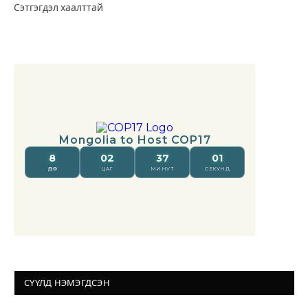
Сэтгэгдэл хаалттай
СҮҮЛД НЭМЭГДСЭН