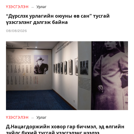
ҮЗЭСГЭЛЭН
Урлаг
“Дүрслэх урлагийн оюуны өв сан” тусгай
үзэсгэлэнг дэлгэж байна
08/08/2026
ҮЗЭСГЭЛЭН
Урлаг
Д.Нацагдоржийн ховор гар бичмэл, эд өлгийн
зүйлс бүхий тусгай үзэсгэлэнг нээлээ