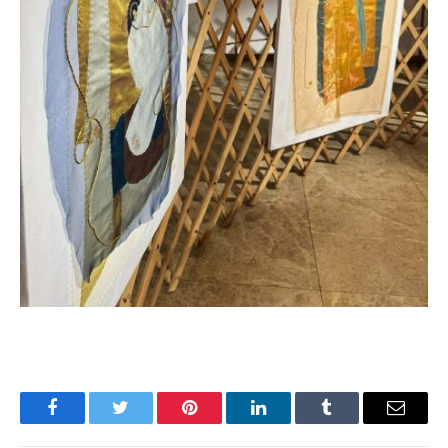
Facebook
Twitter
Pinterest
LinkedIn
Tumblr
Имэйл