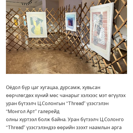
Оёдол бүр цаг хугацаа, дурсамж, хувьсан
өөрчлөгдөх хүний мөс чанарыг хэлхээс мэт өгүүлэх
уран бүтээлч Ц.Солонгын “Thread” үзэсгэлэн
“Монгол Арт” галерейд
олны хүртээл болж байна. Уран бүтээлч Ц.Солонго
“Thread” үзэсгэлэндээ өөрийн зээхт наамлын арга