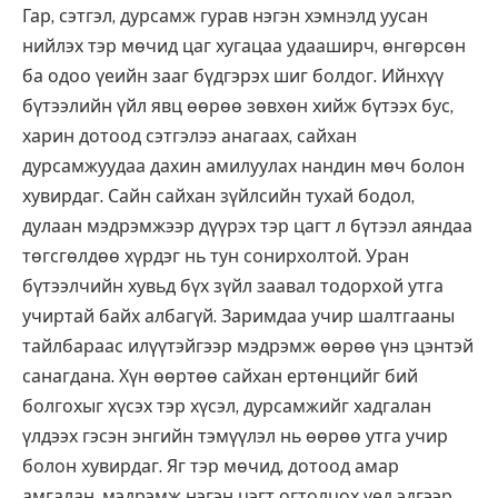
Гар, сэтгэл, дурсамж гурав нэгэн хэмнэлд уусан
нийлэх тэр мөчид цаг хугацаа удааширч, өнгөрсөн
ба одоо үеийн зааг бүдгэрэх шиг болдог. Ийнхүү
бүтээлийн үйл явц өөрөө зөвхөн хийж бүтээх бус,
харин дотоод сэтгэлээ анагаах, сайхан
дурсамжуудаа дахин амилуулах нандин мөч болон
хувирдаг. Сайн сайхан зүйлсийн тухай бодол,
дулаан мэдрэмжээр дүүрэх тэр цагт л бүтээл аяндаа
төгсгөлдөө хүрдэг нь тун сонирхолтой. Уран
бүтээлчийн хувьд бүх зүйл заавал тодорхой утга
учиртай байх албагүй. Заримдаа учир шалтгааны
тайлбараас илүүтэйгээр мэдрэмж өөрөө үнэ цэнтэй
санагдана. Хүн өөртөө сайхан ертөнцийг бий
болгохыг хүсэх тэр хүсэл, дурсамжийг хадгалан
үлдээх гэсэн энгийн тэмүүлэл нь өөрөө утга учир
болон хувирдаг. Яг тэр мөчид, дотоод амар
амгалан, мэдрэмж нэгэн цэгт огтолцох үед эдгээр