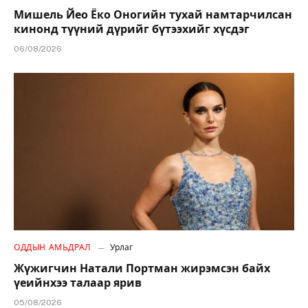
Мишель Йео Ёко Оногийн тухай намтарчилсан
кинонд түүний дүрийг бүтээхийг хүсдэг
06/08/2026
ОДДЫН АМЬДРАЛ
Урлаг
Жүжигчин Натали Портман жирэмсэн байх
үеийнхээ талаар ярив
05/08/2026