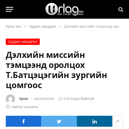
»
»
Урлаг.мн
Оддын амьдрал
Дэлхийн миссийн тэмцээнд оролцох Т.Батцэцэгийн зургийн цомгоос
ОДДЫН АМЬДРАЛ
Дэлхийн миссийн
тэмцээнд оролцох
Т.Батцэцэгийн зургийн
цомгоос
Урлаг
26/09/2014
Сэтгэгдэл байхгүй
1 минут уншина