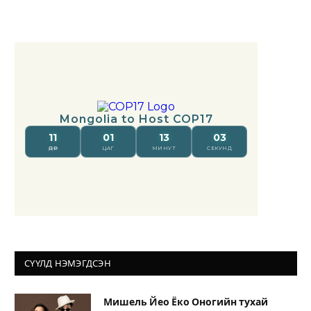
СҮҮЛД НЭМЭГДСЭН
Мишель Йео Ёко Оногийн тухай