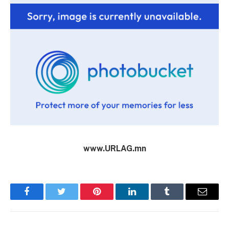
www.URLAG.mn
Facebook
Twitter
Pinterest
LinkedIn
Tumblr
Имэйл