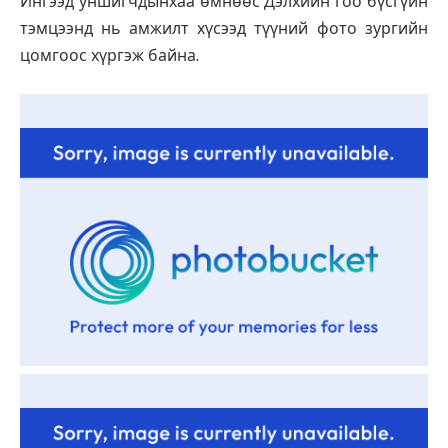
Ингээд уншигчдынхаа өмнөөс Дэлхийн гоо бүсгүйн
тэмцээнд нь амжилт хүсээд түүний фото зургийн
цомгоос хүргэж байна.