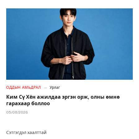
ОДДЫН АМЬДРАЛ
Урлаг
Ким Сү Хён ажилдаа эргэн орж, олны өмнө
гарахаар боллоо
05/08/2026
Сэтгэгдэл хаалттай