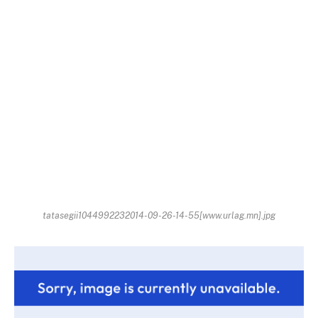
tatasegii1044992232014-09-26-14-55[www.urlag.mn].jpg