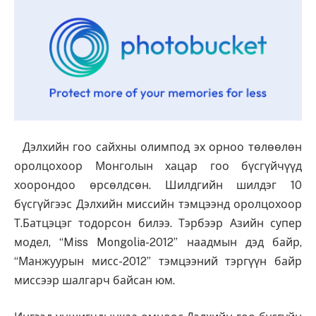
Дэлхийн гоо сайхны олимпод эх орноо төлөөлөн
оролцохоор Монголын хацар гоо бүсгүйчүүд
хоорондоо өрсөлдсөн. Шилдгийн шилдэг 10
бүсгүйгээс Дэлхийн миссийн тэмцээнд оролцохоор
Т.Батцэцэг тодорсон билээ. Тэрбээр Азийн супер
модел, “Miss Mongolia-2012” наадмын дэд байр,
“Манжуурын мисс-2012” тэмцээний тэргүүн байр
миссээр шалгарч байсан юм.