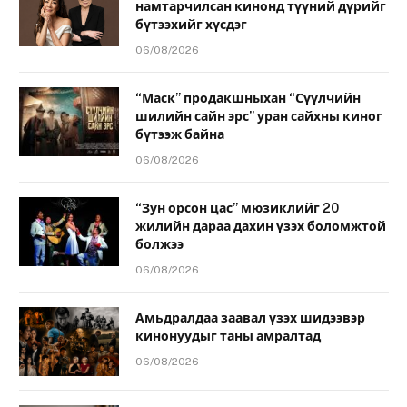
намтарчилсан кинонд түүний дүрийг
бүтээхийг хүсдэг
06/08/2026
“Маск” продакшныхан “Сүүлчийн
шилийн сайн эрс” уран сайхны киног
бүтээж байна
06/08/2026
“Зун орсон цас” мюзиклийг 20
жилийн дараа дахин үзэх боломжтой
болжээ
06/08/2026
Амьдралдаа заавал үзэх шидээвэр
кинонуудыг таны амралтад
06/08/2026