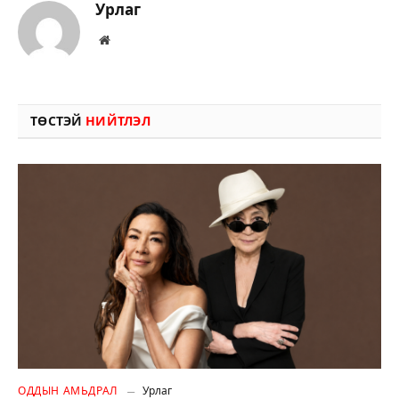
Урлаг
Вэбсайт
ТӨСТЭЙ
НИЙТЛЭЛ
ОДДЫН АМЬДРАЛ
Урлаг