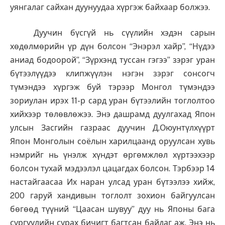
уянгалаг сайхан дуунуудаа хүргэж байхаар болжээ.
Дуучин бүсгүй нь сүүлийн хэдэн сарын
хөдөлмөрийн үр дүн болсон “Энэрэл хайр”, “Нүдээ
аниад бодоорой”, “Зүрхэнд туссан гэгээ” зэрэг уран
бүтээлүүдээ клипжүүлэн нэгэн зэрэг сонсогч
түмэндээ хүргэж буй тэрээр Монгол түмэндээ
зориулан ирэх 11-р сард уран бүтээлийн тоглолтоо
хийхээр төлөвлөжээ. Энэ дашрамд дуулгахад Япон
улсын Засгийн газраас дуучин Д.Оюунтүлхүүрт
Япон Монголын соёлын харилцаанд оруулсан хувь
нэмрийг нь үнэлж хүндэт өргөмжлөл хүртээхээр
болсон тухай мэдээлэл цацагдах болсон. Тэрбээр 14
настайгаасаа Их наран улсад уран бүтээлээ хийж,
200 гаруй хандивын тоглолт зохион байгуулсан
бөгөөд түүний “Цаасан шувуу” дуу нь Японы бага
сургуулийн сурах бичигт багтсан байдаг аж. Энэ нь