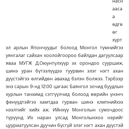
насн
ааса
а
өдгө
өг
хүрт
эл арлын Япончуудыг болоод Монгол түмнийгээ
уянгалаг сайхан хоолойгоороо байлдан дагуулсаар
яваа МУГЖ Д.Оюунтүлхүүр эх орондоо сууршиж,
шинэ уран бүтээлүүдээ туурвин элэг нэгт ахан
дүүстэйгээ өлгийдөн авахад бэлэн болжээ. Тэрбээр
энэ сарын 9-нд 12:00 цагаас Баянгол зочид буудлын
хурлын танхимд сэтгүүлчид болоод өөрийн үнэнч
фенүүдтэйгээ хамтдаа гурван шинэ клипнийхээ
нээлтийг хийх аж. Ийнхүү Монголын сумочдоос
түрүүнд Их наран улсад Монголынхоо нэрийг
цууриатуулсан дуучин бүсгүй элэг нэгт ахан дүүстэй