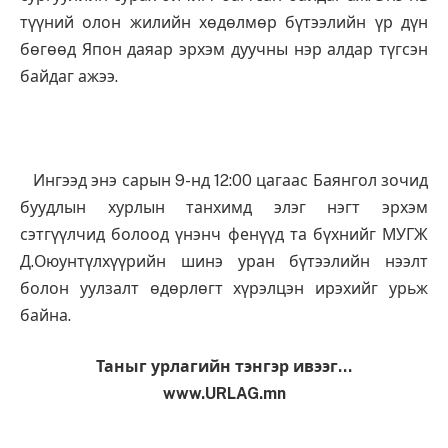
түүний олон жилийн хөдөлмөр бүтээлийн үр дүн
бөгөөд Япон даяар эрхэм дуучны нэр алдар түгсэн
байдаг ажээ.
Ингээд энэ сарын 9-нд 12:00 цагаас Баянгол зочид
буудлын хурлын танхимд элэг нэгт эрхэм
сэтгүүлчид болоод үнэнч фенүүд та бүхнийг МУГЖ
Д.Оюунтүлхүүрийн шинэ уран бүтээлийн нээлт
болон уулзалт өдөрлөгт хүрэлцэн ирэхийг урьж
байна.
Таныг урлагийн тэнгэр ивээг…
www.URLAG.mn