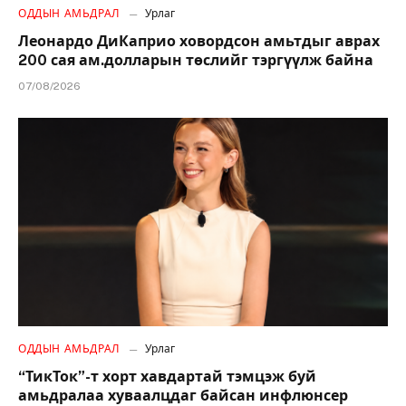
ОДДЫН АМЬДРАЛ
Урлаг
Леонардо ДиКаприо ховордсон амьтдыг аврах
200 сая ам.долларын төслийг тэргүүлж байна
07/08/2026
ОДДЫН АМЬДРАЛ
Урлаг
“ТикТок”-т хорт хавдартай тэмцэж буй
амьдралаа хуваалцдаг байсан инфлюнсер