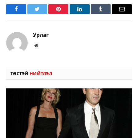
Facebook
Twitter
Pinterest
LinkedIn
Tumblr
Имэйл
Урлаг
Вэбсайт
ТӨСТЭЙ
НИЙТЛЭЛ