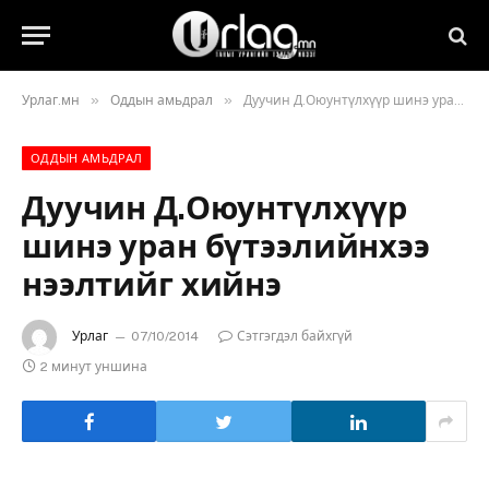
»
»
Урлаг.мн
Оддын амьдрал
Дуучин Д.Оюунтүлхүүр шинэ уран бүтээлийнхээ нээлтийг хийнэ
ОДДЫН АМЬДРАЛ
Дуучин Д.Оюунтүлхүүр
шинэ уран бүтээлийнхээ
нээлтийг хийнэ
Урлаг
07/10/2014
Сэтгэгдэл байхгүй
2 минут уншина