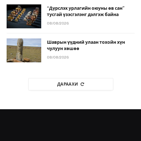
“Дүрслэх урлагийн оюуны өв сан”
тусгай үзэсгэлэнг дэлгэж байна
08/08/2026
Шаврын үүдний улаан тохойн хүн
чулуун хөшөө
08/08/2026
ДАРААХИ