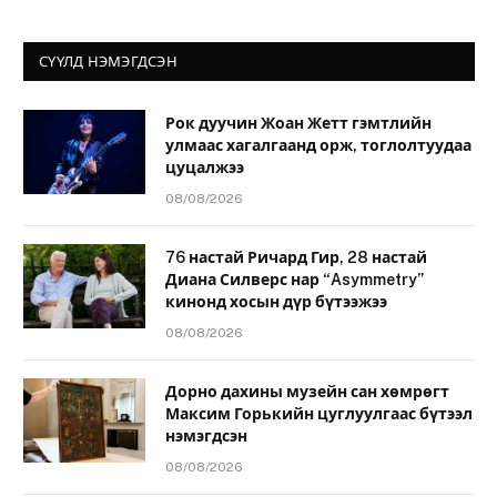
СҮҮЛД НЭМЭГДСЭН
Рок дуучин Жоан Жетт гэмтлийн
улмаас хагалгаанд орж, тоглолтуудаа
цуцалжээ
08/08/2026
76 настай Ричард Гир, 28 настай
Диана Силверс нар “Asymmetry”
кинонд хосын дүр бүтээжээ
08/08/2026
Дорно дахины музейн сан хөмрөгт
Максим Горькийн цуглуулгаас бүтээл
нэмэгдсэн
08/08/2026