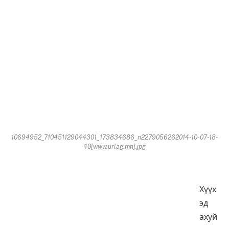
10694952_710451129044301_173834686_n2279056262014-10-07-18-
40[www.urlag.mn].jpg
Хүүх
эд
ахуй