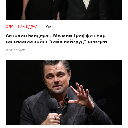
ОДДЫН АМЬДРАЛ
Урлаг
Антонио Бандерас, Мелани Гриффит нар
салснаасаа хойш “сайн найзууд” хэвээрээ
07/08/2026