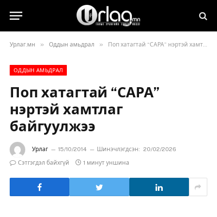
»
»
Урлаг.мн
Оддын амьдрал
Поп хатагтай “САРА” нэртэй хамтлаг байгуулжээ
ОДДЫН АМЬДРАЛ
Поп хатагтай “САРА”
нэртэй хамтлаг
байгуулжээ
Урлаг
15/10/2014
Шинэчлэгдсэн:
20/02/2026
Сэтгэгдэл байхгүй
1 минут уншина