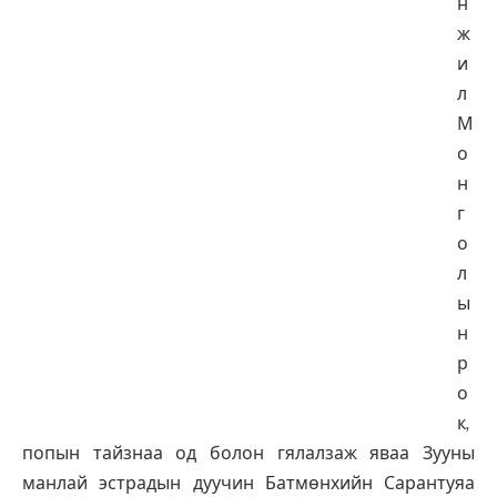
н
ж
и
л
М
о
н
г
о
л
ы
н
р
о
к,
попын тайзнаа од болон гялалзаж яваа Зууны
манлай эстрадын дуучин Батмөнхийн Сарантуяа