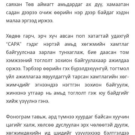
саяхан Төв аймагт амьдардаг ах дүү, хамаатан
садан дээрээ очиж өөрийн нэр дээр байдаг хэдэн
малаа эргээд иржээ.
Хөдөө гарч, эрч хүч авсан поп хатаг­тай удахгүй
“САРА” гэдэг нэртэй амьд хөгжмийн хамтлаг
байгуулснаа зарлан тунхаглаж, бие даасан том
хэмжээний тоглолт зохион байгуу­лахаар ажилдаа
оржээ. Тэрбээр өөрийн гэх бүрэлдэ­хүүнгүй, тогтмол
үйл ажиллагаа явуул­даггүй тарсан хамтлагийн хөг­­
жимч­дийг эгнээндээ нэгтгэн зо­хион байгуулж,
жинхэнэ утгаар нь амьд тоглолт гэж юу байдгийг
хийж үзүүлнэ гэнэ.
Фонограм тавьж, ард түмнээ хуурдаг байсан хуучин
цагийг халж, хөлсөө дуслуулан эрх чөлөөтэй дуулж,
хөгжимдөхийн ид шидийг үзүү­лэхээр бэлтгэлдээ