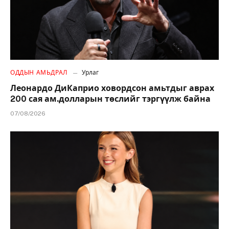
ОДДЫН АМЬДРАЛ
Урлаг
Леонардо ДиКаприо ховордсон амьтдыг аврах
200 сая ам.долларын төслийг тэргүүлж байна
07/08/2026