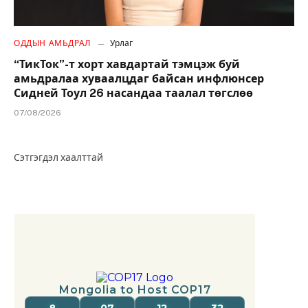
ОДДЫН АМЬДРАЛ
Урлаг
“ТикТок”-т хорт хавдартай тэмцэж буй
амьдралаа хуваалцдаг байсан инфлюнсер
Сидней Тоул 26 насандаа таалал төгслөө
07/08/2026
Сэтгэгдэл хаалттай