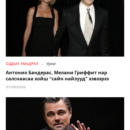
ОДДЫН АМЬДРАЛ
Урлаг
Антонио Бандерас, Мелани Гриффит нар
салснаасаа хойш “сайн найзууд” хэвээрээ
07/08/2026