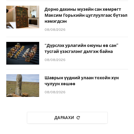
Дорно дахины музейн сан хөмрөгт
Максим Горькийн цуглуулгаас бүтээл
нэмэгдсэн
08/08/2026
“Дүрслэх урлагийн оюуны өв сан”
тусгай үзэсгэлэнг дэлгэж байна
08/08/2026
Шаврын үүдний улаан тохойн хүн
чулуун хөшөө
08/08/2026
ДАРААХИ