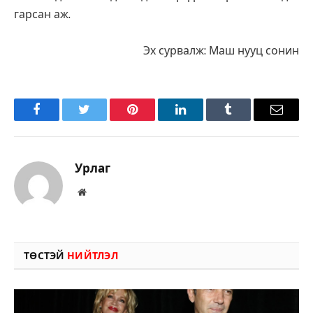
гарсан аж.
Эх сурвалж: Маш нууц сонин
Facebook
Twitter
Pinterest
LinkedIn
Tumblr
Имэйл
Урлаг
Вэбсайт
ТӨСТЭЙ
НИЙТЛЭЛ