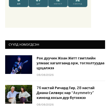
СҮҮЛД НЭМЭГДСЭН
Рок дуучин Жоан Жетт гэмтлийн
улмаас хагалгаанд орж, тоглолтуудаа
цуцалжээ
08/08/2026
76 настай Ричард Гир, 28 настай
Диана Силверс нар “Asymmetry”
кинонд хосын дүр бүтээжээ
08/08/2026