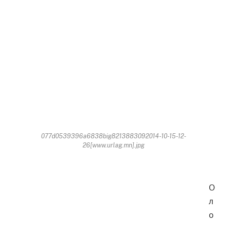
077d0539396a6838big8213883092014-10-15-12-
26[www.urlag.mn].jpg
О
л
о