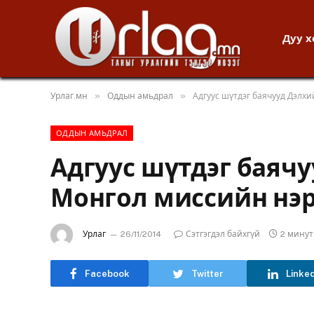
Дуу 
»
»
Урлаг.мн
Оддын амьдрал
Адгуус шүтдэг баячууд Дэлх
ОДДЫН АМЬДРАЛ
Адгуус шүтдэг баяч
Монгол миссийн нэр
Урлаг
26/11/2014
Сэтгэгдэл байхгүй
2 мину
Facebook
Twitter
Linke