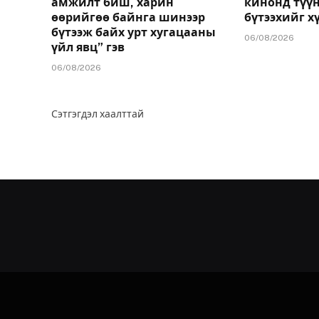
амжилт биш, харин
кинонд түү
өөрийгөө байнга шинээр
бүтээхийг х
бүтээж байх урт хугацааны
06/08/2026
үйл явц” гэв
06/08/2026
Сэтгэгдэл хаалттай