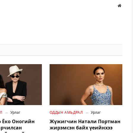
Вэбса
Л
Урлаг
ОДДЫН АМЬДРАЛ
Урлаг
 Ёко Оногийн
Жүжигчин Натали Портман
арчилсан
жирэмсэн байх үеийнхээ