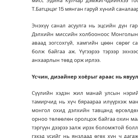
мисс Эдина Кулчар дэмжигчдийнхээ то
Т.Батцэцэг 15 мянган гаруй хүний саналаар
Энэхүү санал асуулга нь эцсийн дүн га
Дэлхийн миссийн холбооноос Монголын м
аваад зогсохгүй, хамгийн цөөн сөрөг с
болж байгаа аж. Үүгээрээ тэрээр эхнээ
анхаарлын төвд орж ирлээ.
Ү
счин, дизайнер хоёрыг араас нь явуу
Сүүлийн хэдэн жил манай улсын нэрий
тамирчид нь хүч бяраараа илүүрхэж манд
монгол охид дэлхийн тавцанд өрсөлдөх
орноо төлөөлөн оролцож байгаа охин ма
тэргүүн дээрээ залж ирэх боломжтой боллоо
гэхэд үсийг нь янзлаад өгөх хүн ч дага