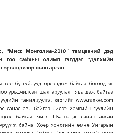
, “Мисс Монголиа-2010″ тэмцээний дэд
йн гоо сайхны олимп гэгддэг “Дэлхийн
н оролцохоор шалгарсан.
 гоо бүсгүйчүүд өрсөлдөж байгаа бөгөөд яг
оо урьдчилсан шалгаруулалт явагдаж байгаа
үүдийн танилцуулга, зэргийг www.ranker.com
эс санал авч байгаа билээ. Хамгийн сүүлийн
лцож байгаа мисс Т.Батцэцэг санал авсан
түрүүлж байна. Хоёр хоногийн өмнө Унгарын