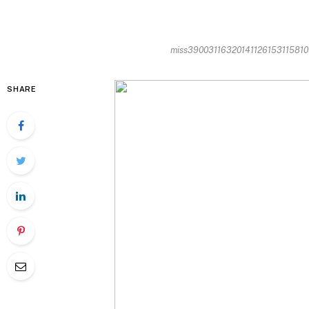
miss390031163201411261531158105
SHARE