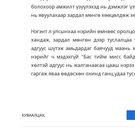
болохоор амжилт үзүүлэхэд нь дэмжлэг үз
нь явуулахаар зардал мөнгө хөөцөлдөж эх
Нэгэнт л улсынхаа нэрийн өмнөөс оролцо
хандаж, зардал мөнгөн дээр туслалцаа ү
адгуус шүтэж амьдардаг баячууд маань 
нэрийг ч мэдэхгүй “Бас тийм мисс байд
хөлтэй адгуус нь жалганаасаа цааш нэрэ
гаргаж яваа өөдөсхөн охинд ганц удаа тус
ХУВААЛЦАХ.