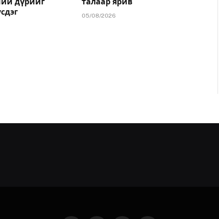
ний дүрийг
талаар ярив
үсдэг
05/08/2026