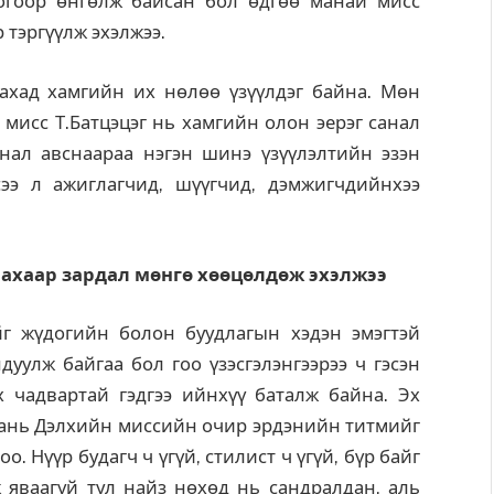
огоор өнгөлж байсан бол өдгөө манай мисс
 тэргүүлж эхэлжээ.
рахад хамгийн их нөлөө үзүүлдэг байна. Мөн
исс Т.Батцэцэг нь хамгийн олон эерэг санал
анал авснаараа нэгэн шинэ үзүүлэлтийн эзэн
сээ л ажиглагчид, шүүгчид, дэмжигчдийнхээ
лахаар зардал мөнгө хөөцөлдөж эхэлжээ
г жүдогийн болон буудлагын хэдэн эмэгтэй
уулж байгаа бол гоо үзэсгэлэнгээрээ ч гэсэн
 чадвартай гэдгээ ийнхүү баталж байна. Эх
ань Дэлхийн миссийн очир эрдэнийн титмийг
. Нүүр будагч ч үгүй, стилист ч үгүй, бүр байг
ж яваагүй тул найз нөхөд нь сандралдан, аль