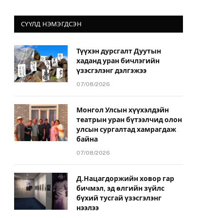
СҮҮЛД НЭМЭГДСЭН
Түүхэн дурсгалт Дуутын
хаданд уран бичлэгийн
үзэсгэлэнг дэлгэжээ
07/08/2026
Монгол Улсын хүүхэлдэйн
театрын уран бүтээлчид олон
улсын сургалтад хамрагдаж
байна
07/08/2026
Д.Нацагдоржийн ховор гар
бичмэл, эд өлгийн зүйлс
бүхий тусгай үзэсгэлэнг
нээлээ