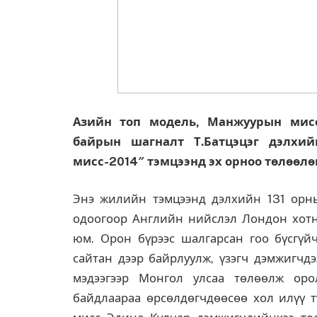
Азийн топ модель, Манжуурын мисс
байрын шагналт Т.Батцэцэг дэлхи
мисс-2014″ тэмцээнд эх орноо төлөөлө
Энэ жилийн тэмцээнд дэлхийн 131 орны
одоогоор Английн нийслэл Лондон хотн
юм. Орон бүрээс шалгарсан гоо бүсгүйч
сайтан дээр байрлуулж, үзэгч дэмжигчдэ
мэдээгээр Монгол улсаа төлөөлж оро
байдлаараа өрсөлдөгчдөөсөө хол илүү 