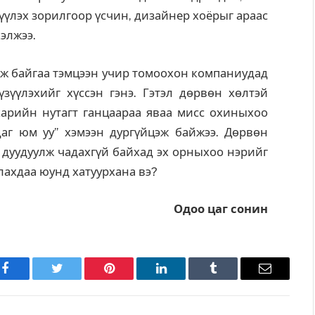
үүлэх зорилгоор үсчин, дизайнер хоёрыг араас
элжээ.
ж байгаа тэмцээн учир томоохон компаниудад
зүүлэхийг хүссэн гэнэ. Гэтэл дөрвөн хөлтэй
харийн нутагт ганцаараа яваа мисс охиныхоо
аг юм уу” хэмээн дургүйцэж байжээ. Дөрвөн
э дуудуулж чадахгүй байхад эх орныхоо нэрийг
лахдаа юунд хатуурхана вэ?
Одоо цаг сонин
Facebook
Twitter
Pinterest
LinkedIn
Tumblr
Имэйл