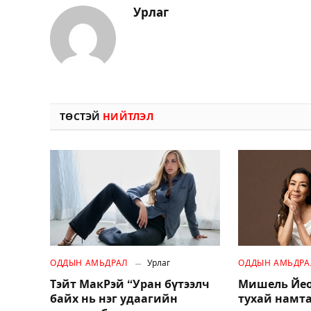
Урлаг
ТӨСТЭЙ
НИЙТЛЭЛ
ОДДЫН АМЬДРАЛ
Урлаг
ОДДЫН АМЬДРА
Тэйт МакРэй “Уран бүтээлч
Мишель Йео
байх нь нэг удаагийн
тухай намт