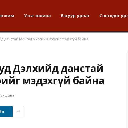
хөгжим
Утга зохиол
Язгуур урлаг
Сонгодог ур
ийд данстай Монгол миссийн нэрийг мэдэхгүй байна
ууд Дэлхийд данстай
ийг мэдэхгүй байна
т уншина
dIn