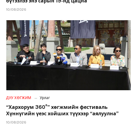
бүтээлээ энэ сарын 19-нд цацна
10/08/2026
ДУУ ХӨГЖИМ
Урлаг
“Хархорум 360°” хөгжмийн фестиваль
Хүннүгийн үеэс хойших түүхээр “аялуулна”
10/08/2026