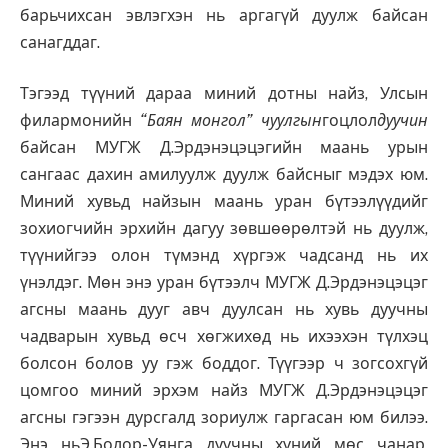
барьчихсан эвлэгхэн нь аргагүй дуулж байсан
санагддаг.
Тэгээд түүний дараа миний дотны найз, Улсын
филармонийн
“
Баян монгол
”
чуулгын
гоцлол
дуучин
байсан МУГЖ Д.Эрдэнэцэцэгийн маань урын
сангаас дахин амилуулж дуулж байсныг мэдэх юм.
Миний хувьд найзын маань уран бүтээлүүдийг
зохиогчийн эрхийн дагуу зөвшөөрөлтэй нь дуулж,
түүнийгээ олон түмэнд хүргэж чадсанд нь их
үнэлдэг. Мөн энэ уран бүтээлч МУГЖ Д.Эрдэнэцэцэг
агсны маань дууг авч дуулсан нь хувь дуучны
чадварын хувьд өсч хөгжихөд нь ихээхэн түлхэц
болсон болов уу гэж боддог. Түүгээр ч зогсохгүй
цомгоо миний эрхэм найз МУГЖ Д.Эрдэнэцэцэг
агсны гэгээн дурсгалд зориулж гаргасан юм билээ.
Энэ ньЭ.Болор-Уянга дуучны хүний мөс чанар,