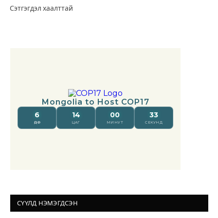
Сэтгэгдэл хаалттай
СҮҮЛД НЭМЭГДСЭН