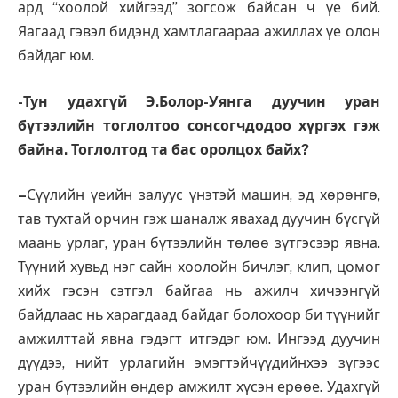
ард “хоолой хийгээд” зогсож байсан ч үе бий.
Яагаад гэвэл бидэнд хамтлагаараа ажиллах үе олон
байдаг юм.
-Тун удахгүй Э.Болор-Уянга дуучин уран
бүтээлийн тоглолтоо сонсогчдодоо хүргэх гэж
байна. Тоглолтод та бас оролцох байх?
–
Сүүлийн үеийн залуус үнэтэй машин, эд хөрөнгө,
тав тухтай орчин гэж шаналж явахад дуучин бүсгүй
маань урлаг, уран бүтээлийн төлөө зүтгэсээр явна.
Түүний хувьд нэг сайн хоолойн бичлэг, клип, цомог
хийх гэсэн сэтгэл байгаа нь ажилч хичээнгүй
байдлаас нь харагдаад байдаг болохоор би түүнийг
амжилттай явна гэдэгт итгэдэг юм. Ингээд дуучин
дүүдээ, нийт урлагийн эмэгтэйчүүдийнхээ зүгээс
уран бүтээлийн өндөр амжилт хүсэн ерөөе. Удахгүй