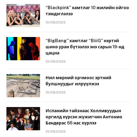
“Blackpink” хамтлаг 10 жилийн ойгоо
тэмдэглэлээ
10/08/2026
“BigBang” хамтлаг “BiiiG” нэртэй
шинэ уран бүтээлээ энэ сарын 19-нд
цацна
10/08/2026
Нил мөрний орчмоос эртний
булшнуудыг илрүүлжээ
10/08/2026
Испанийн тайзнаас Холливуудын
оргилд хүрсэн жүжигчин Антонио
Бандерас 66 нас хүрлээ
10/08/2026