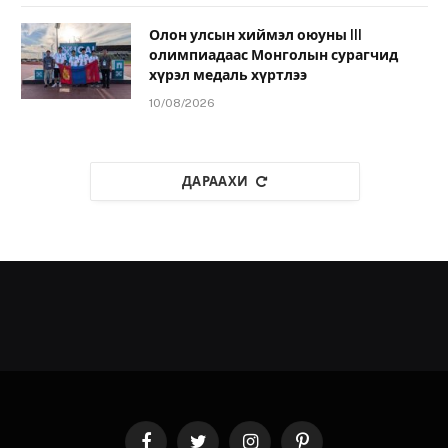
Олон улсын хиймэл оюуны III
олимпиадаас Монголын сурагчид
хүрэл медаль хүртлээ
10/08/2026
ДАРААХИ