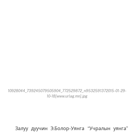
10928044_739245079505904_772529872_n9532591372015-01-29-
10-18[www.urlag.mn].jpg
Залуу дуучин Э.Болор-Уянга “Учралын уянга”