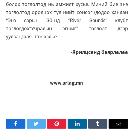
болох тоглолтод нь амжилт хүсье. Миний бие энэ
тоглолтод оролцох тул нийт сонсогчдодоо хандан
“Энэ сарын 30-нд “River Sounds” клубт
тоглогдох“Учралын эгшиг” тоглолт дээр
уулзацгаая” гэж хэлье.
-Ярилцсанд баярлалаа
www.urlag.mn
Facebook
Twitter
Pinterest
LinkedIn
Tumblr
Имэйл