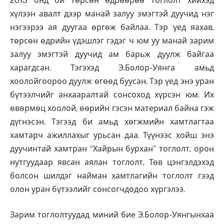
2013 онд би төрсөн өдрөөрөө тоглолт хийхэд
хүлээн авалт дээр манай залуу эмэгтэй дуучид нэг
нэгээрээ ая дуугаа өргөж байлаа. Тэр үед яахав,
төрсөн өдрийн үдэшлэг гэдэг ч юм уу манай зарим
залуу эмэгтэй дуучид ам барьж дуулж байгаа
харагдсан. Тэгэхэд Э.Болор-Уянга амьд
хоолойгоороо дуулж өгөөд буусан. Тэр үед энэ уран
бүтээлчийг анхааралтай сонсоход хүрсэн юм. Их
өвөрмөц хоолой, өөрийн гэсэн материал байна гэж
дүгнэсэн. Тэгээд би амьд хөгжмийн хамтлагтаа
хамтарч ажиллахыг урьсан даа. Түүнээс хойш энэ
дуучинтай хамтран “Хайрын бурхан” тоглолт, орон
нутгуудаар явсан аялан тоглолт, Төв цэнгэлдэхэд
болсон шилдэг найман хамтлагийн тоглолт гээд
олон уран бүтээлийг сонсогчдодоо хүргэлээ.
Зарим тоглолтуудад миний бие Э.Болор-Уянгынхаа