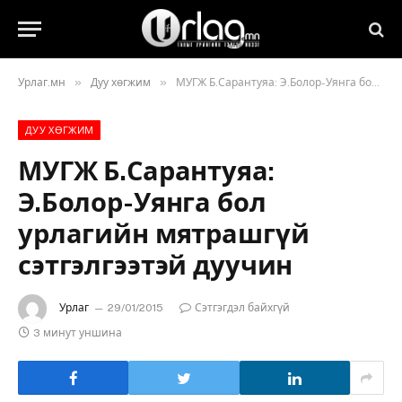
»
»
Урлаг.мн
Дуу хөгжим
МУГЖ Б.Сарантуяа: Э.Болор-Уянга бол урлагийн мятрашгүй сэтгэлгээтэй дуучин
ДУУ ХӨГЖИМ
МУГЖ Б.Сарантуяа:
Э.Болор-Уянга бол
урлагийн мятрашгүй
сэтгэлгээтэй дуучин
Урлаг
29/01/2015
Сэтгэгдэл байхгүй
3 минут уншина