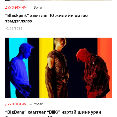
ДУУ ХӨГЖИМ
Урлаг
“Blackpink” хамтлаг 10 жилийн ойгоо
тэмдэглэлээ
10/08/2026
ДУУ ХӨГЖИМ
Урлаг
“BigBang” хамтлаг “BiiiG” нэртэй шинэ уран