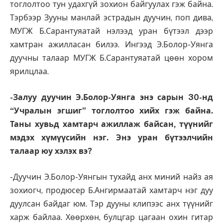
тоглолтоо тун удахгүй зохион байгуулах гэж байна.
Тэрбээр Зууны манлай эстрадын дуучин, поп дива,
МУГЖ Б.Сарантуяатай нэлээд уран бүтээл дээр
хамтран ажилласан билээ. Ингээд Э.Болор-Уянга
дуучны талаар МУГЖ Б.Сарантуяатай цөөн хором
ярилцлаа.
-Залуу дуучин Э.Болор-Уянга энэ сарын 30-нд
“Учралын эгшиг” тоглолтоо хийх гэж байна.
Таны хувьд хамтарч ажиллаж байсан, түүнийг
мэдэх хүмүүсийн нэг. Энэ уран бүтээлчийн
талаар юу хэлэх вэ?
-Дуучин Э.Болор-Уянгын тухайд анх миний найз ая
зохиогч, продюсер Б.Ангирмаатай хамтарч нэг дуу
дуулсан байдаг юм. Тэр дууны клипээс анх түүнийг
харж байлаа. Хөөрхөн, булцгар цагаан охин гитар