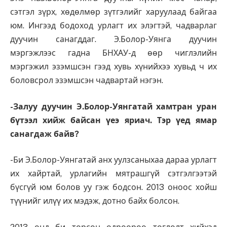
сэтгэл зүрх, хөдөлмөр зүтгэлийг харуулаад байгаа
юм. Ингээд бодоход урлагт их элэгтэй, чадварлаг
дуучин санагддаг. Э.Болор-Уянга дуучин
мэргэжлээс гадна БНХАУ-д өөр чиглэлийн
мэргэжил эзэмшсэн гээд хувь хүнийхээ хувьд ч их
боловсрол эзэмшсэн чадвартай нэгэн.
-Залуу дуучин Э.Болор-Уянгатай хамтран уран
бүтээл хийж байсан үеэ яриач. Тэр үед ямар
санагдаж байв?
-Би Э.Болор-Уянгатай анх уулзсаныхаа дараа урлагт
их хайртай, урлагийн мятрашгүй сэтгэлгээтэй
бүсгүй юм болов уу гэж бодсон. 2013 оноос хойш
түүнийг илүү их мэдэж, дотно байх болсон.