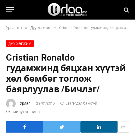
»
»
Урлаг.мн
Дуу хөгжим
Cristian Ronaldo гудамжинд бяцхан хүүтэй хөл бөмбөг тоглож баярлуулав /Бичлэг/
ДУУ ХӨГЖИМ
Cristian Ronaldo
гудамжинд бяцхан хүүтэй
хөл бөмбөг тоглож
баярлуулав /Бичлэг/
Урлаг
29/01/2015
Сэтгэгдэл байхгүй
1 минут уншина