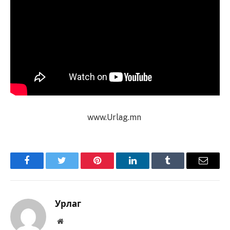
www.Urlag.mn
Facebook
Twitter
Pinterest
LinkedIn
Tumblr
Имэйл
Урлаг
Вэбсайт