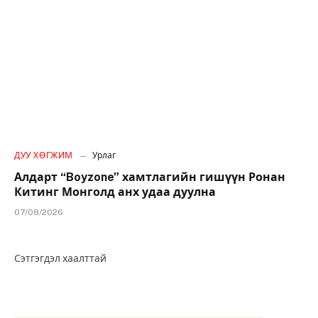
ДУУ ХӨГЖИМ
Урлаг
Алдарт “Boyzone” хамтлагийн гишүүн Ронан
Китинг Монголд анх удаа дуулна
07/08/2026
Сэтгэгдэл хаалттай