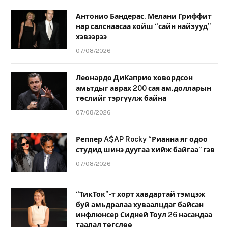
Антонио Бандерас, Мелани Гриффит
нар салснаасаа хойш “сайн найзууд”
хэвээрээ
07/08/2026
Леонардо ДиКаприо ховордсон
амьтдыг аврах 200 сая ам.долларын
төслийг тэргүүлж байна
07/08/2026
Реппер A$AP Rocky “Рианна яг одоо
студид шинэ дуугаа хийж байгаа” гэв
07/08/2026
“ТикТок”-т хорт хавдартай тэмцэж
буй амьдралаа хуваалцдаг байсан
инфлюнсер Сидней Тоул 26 насандаа
таалал төгслөө