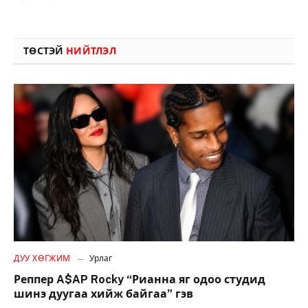
ТӨСТЭЙ
НИЙТЛЭЛ
ДУУ ХӨГЖИМ
Урлаг
Реппер A$AP Rocky “Рианна яг одоо студид
шинэ дуугаа хийж байгаа” гэв