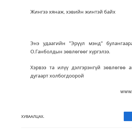
Жингээ хянаж, хэвийн жинтэй байх
Энэ удаагийн "Эрүүл мэнд" булангаа
О.Ганболдын зөвлөгөөг хүргэлээ.
Хэрвээ та илүү дэлгэрэнгүй зөвлөгөө а
дугаарт холбогдоорой
www.
ХУВААЛЦАХ.