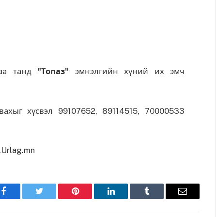
раа танд
"Топаз"
эмнэлгийн хүний их эмч
вахыг хүсвэл 99107652, 89114515, 70000533
Urlag.mn
Facebook
Twitter
Pinterest
LinkedIn
Tumblr
Имэйл