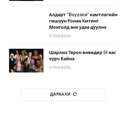
Алдарт “Boyzone” хамтлагийн
гишүүн Ронан Китинг
Монголд анх удаа дуулна
07/08/2026
Шарлиз Терон өнөөдөр 51 нас
хүрч байна
07/08/2026
ДАРААХИ