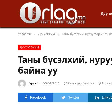
Дуу 
»
»
Урлаг.мн
Дуу хөгжим
Таны бүсэлхий, нуруугаар чилж ө
ДУУ ХӨГЖИМ
Таны бүсэлхий, нур
байна уу
Урлаг
05/02/2015
Сэтгэгдэл байхгүй
2 мин
Facebook
Twitter
Linke