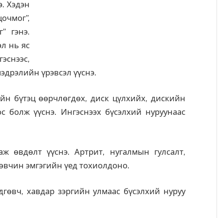
. Хэдэн
очмог”,
” гэнэ.
л нь яс
эснээс,
мэдрэлийн үрэвсэл үүснэ.
йн бүтэц өөрчлөгдөх, диск цүлхийх, дискийн
 болж үүснэ. Ингэснээх бүсэлхий нуруунаас
ж өвдөлт үүснэ. Артрит, нугалмын гулсалт,
 өвчин эмгэгийн үед тохиолдоно.
гөвч, хавдар зэргийн улмаас бүсэлхий нуруу