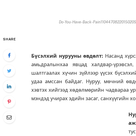
Do-You-Have-Back-Pain110447082201502051
SHARE
Бүсэлхий нурууны өвдөлт:
Насанд хүрс
амьдралынхаа явцад халдвар-үрэвсэл
шалтгаалах хүчин зүйлээр үүсэх бүсэлхи
удаа амссан байдаг. Нуруу, мөчний өв
хэвтэх хийгээд хөдөлмөрийн чадвараа урт
мэндэд учирах эдийн засаг, санхүүгийн х
Н
аж
ту