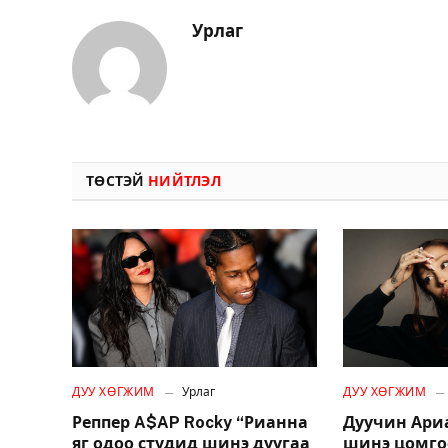
Урлаг
ТӨСТЭЙ
НИЙТЛЭЛ
ДУУ ХӨГЖИМ
Урлаг
ДУУ ХӨГЖИМ
Реппер A$AP Rocky “Рианна
Дуучин Ари
яг одоо студид шинэ дуугаа
шинэ цомго