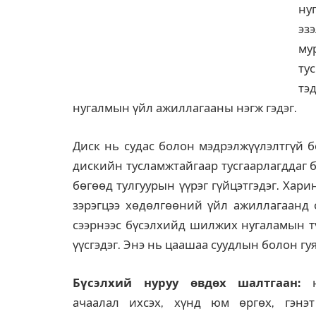
ну
эз
мур
ту
тэ
нугалмын үйл ажиллагааны нэгж гэдэг.
Диск нь судас болон мэдрэлжүүлэлтгүй б
дискийн тусламжтайгаар тусгаарлагддаг 
бөгөөд тулгуурын үүрэг гүйцэтгэдэг. Хар
зэрэгцээ хөдөлгөөний үйл ажиллагаанд 
сээрнээс бүсэлхийд шилжих нугаламын тү
үүсгэдэг. Энэ нь цаашаа суудлын болон гу
Бүсэлхий нуруу өвдөх шалтгаан:
н
ачаалал ихсэх, хүнд юм өргөх, гэнэ