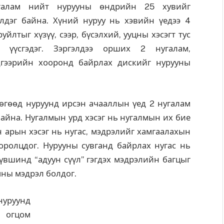
галам нийт нурууны өндрийн 25 хувийг
элдэг байна. Хүний нуруу нь хэвийн үедээ 4
уйлтыг хүзүү, сээр, бүсэлхий, ууцны хэсэгт тус
с үүсгэдэг. Зэргэлдээ орших 2 нугалам,
дгээрийн хооронд байрлах дискийг нурууны
өгөөд нуруунд ирсэн ачааллын үед 2 нугалам
байна. Нугалмын урд хэсэг нь нугалмын их бие
ин арын хэсэг нь нугас, мэдрэлийг хамгаалахын
оролцдог. Нурууны сувганд байрлах нугас нь
вшинд “адуун сүүл” гэгдэх мэдрэлийн багцыг
яны мэдрэл болдог.
уруунд
т огцом