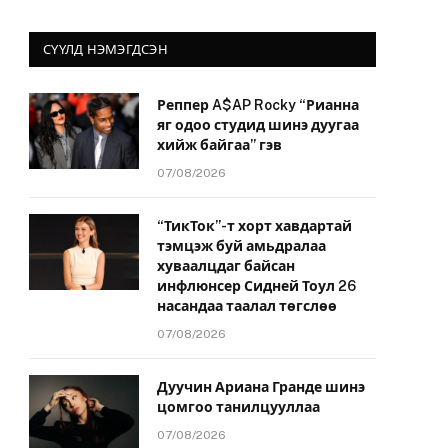
СҮҮЛД НЭМЭГДСЭН
Реппер A$AP Rocky “Рианна
яг одоо студид шинэ дуугаа
хийж байгаа” гэв
07/08/2026
“ТикТок”-т хорт хавдартай
тэмцэж буй амьдралаа
хуваалцдаг байсан
инфлюнсер Сидней Тоул 26
насандаа таалал төгслөө
07/08/2026
Дуучин Ариана Гранде шинэ
цомгоо танилцууллаа
07/08/2026