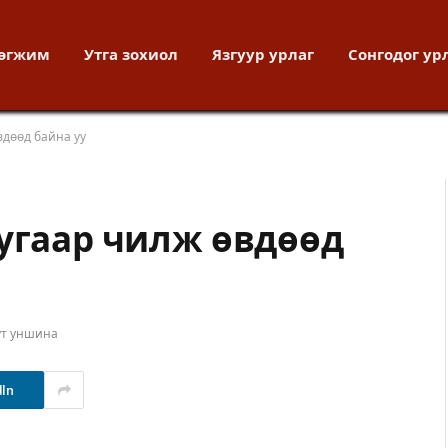
хөгжим
Утга зохиол
Язгуур урлаг
Сонгодог ур
вдөөд байна уу
уугаар чилж өвдөөд
ут уншина
dIn