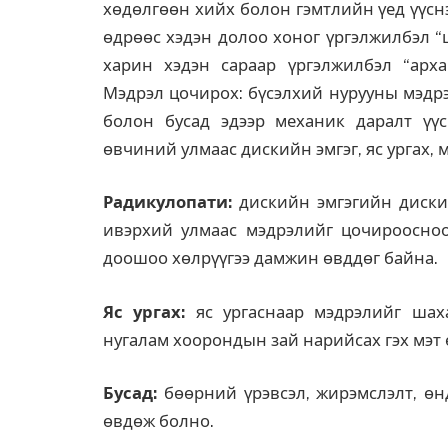
хөдөлгөөн хийх болон гэмтлийн үед үүснэ
өдрөөс хэдэн долоо хоног үргэлжилбэл “ц
харин хэдэн сараар үргэлжилбэл “архаг
Мэдрэл цочирох: бүсэлхий нурууны мэдрэ
болон бусад эдээр механик даралт үүсг
өвчиний улмаас дискийн эмгэг, яс ургах, 
Радикулопати:
дискийн эмгэгийн диски
ивэрхий улмаас мэдрэлийг цочироосноос
доошоо хөлрүүгээ дамжин өвддөг байна.
Яс ургах:
яс ургаснаар мэдрэлийг шаха
нугалам хоорондын зай нарийсах гэх мэт
Бусад:
бөөрний үрэвсэл, жирэмслэлт, өнд
өвдөж болно.