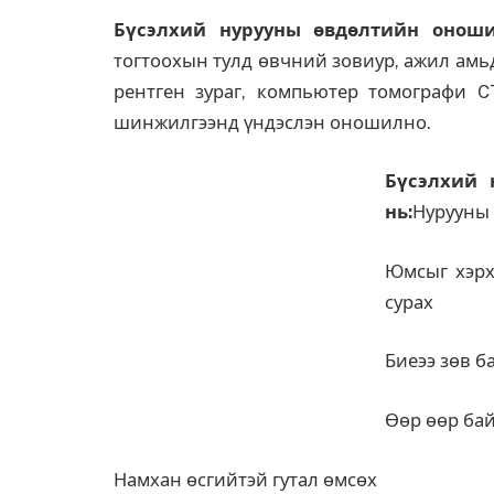
Бүсэлхий нурууны өвдөлтийн онош
тогтоохын тулд өвчний зовиур, ажил амьд
рентген зураг, компьютер томографи C
шинжилгээнд үндэслэн оношилно.
Бүсэлхий 
нь:
Нурууны 
Юмсыг хэрх
сурах
Биеээ зөв б
Өөр өөр бай
Намхан өсгийтэй гутал өмсөх