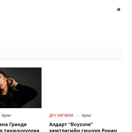
Вэбса
Урлаг
ДУУ ХӨГЖИМ
Урлаг
ана Гранде
Алдарт “Boyzone”
о танилцууллаа
хамтлагийн гишүүн Ронан