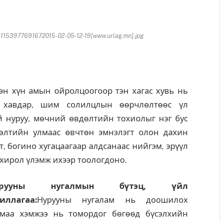
153977691672015-02-05-12-19[www.urlag.mn].jpg
эн хүн амын ойролцоогоор тэн хагас хувь нь
, хавдар, шим солилцлын өөрчлөлтөөс үл
й нуруу, мөчний өвдөлтийн тохиолыг нэг бус
дөлтийн улмаас өвчтөн эмнэлэгт олон дахин
, богино хугацаагаар алдсанаас нийгэм, эрүүл
охирол үлэмж ихээр тоологдоно.
урууны нугалмын бүтэц, үйл
иллагаа:
Нурууны нугалам нь доошилох
смаа хэмжээ нь томордог бөгөөд бүсэлхийн