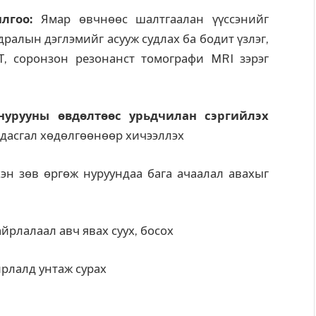
илгоо:
Ямар өвчнөөс шалтгаалан үүссэнийг
ралын дэглэмийг асууж судлах ба бодит үзлэг,
T, соронзон резонанст томографи MRI зэрэг
нурууны өвдөлтөөс урьдчилан сэргийлэх
дасгал хөдөлгөөнөөр хичээллэх
эн зөв өргөж нуруундаа бага ачаалал авахыг
айрлалаал авч явах суух, босох
рлалд унтаж сурах