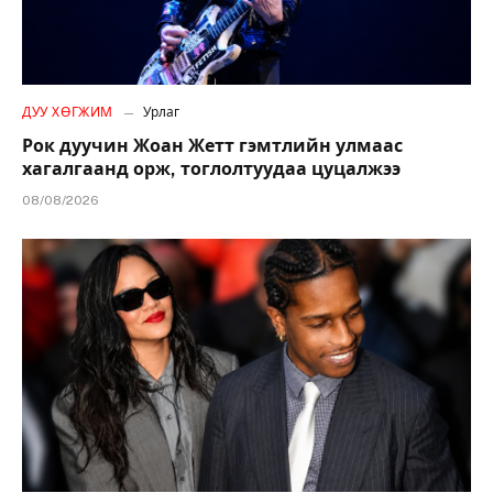
ДУУ ХӨГЖИМ
Урлаг
Рок дуучин Жоан Жетт гэмтлийн улмаас
хагалгаанд орж, тоглолтуудаа цуцалжээ
08/08/2026