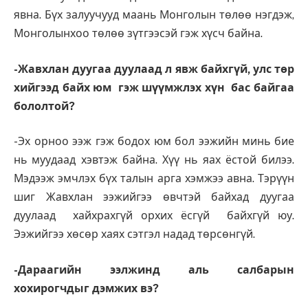
явна. Бүх залуучууд маань Монголын төлөө нэгдэж,
Монголынхоо төлөө зүтгээсэй гэж хүсч байна.
-Жавхлан дуугаа дуулаад л явж байхгүй, улс төр
хийгээд байх юм гэж шүүмжлэх хүн бас байгаа
бололтой?
-Эх орноо ээж гэж бодох юм бол ээжийн минь бие
нь муудаад хэвтэж байна. Хүү нь яах ёстой билээ.
Мэдээж эмчлэх бүх талын арга хэмжээ авна. Тэрүүн
шиг Жавхлан ээжийгээ өвчтэй байхад дуугаа
дуулаад хайхрахгүй орхих ёсгүй байхгүй юу.
Ээжийгээ хөсөр хаях сэтгэл надад төрсөнгүй.
-Дараагийн ээлжинд аль салбарын
хохирогчдыг дэмжих вэ?