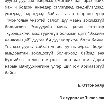
дуугаа дуулаад баярлаж омогших цаг ирэх байх.
Яаж ч бодсон өнөөдөр сэглэгдээд, сэндийлэгдээд,
ухагдаад, зарагдаад байгаа газар шороон дээр
“Монголын үнэртэй салхи” дуу маань зохимжгүй
болчихлоо. Ээжүүдийн минь цалин тэтгэвэр
хүрэлцэхгүй, мах, гурилгүй болохын цагт “Ээжийн
чанасан цай” дуугаа би дуулах эрхгүй болж байна.
Үнэндээ дууны сайхан үг аялгуу нь хүртэл бодит
амьдралтай зохицохгүй болчихоод байхад энэ
бүхнийхээ төлөө тэмцэхээс өөр яах юм. Дарга
нарын мянгуужингийн үлгэр шиг юм яримааргүй
байна.
Б. Отгонбаяр
Эх сурвалж: Tumen.mn