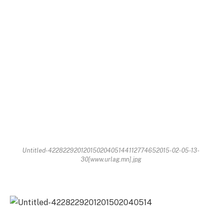
Untitled-42282292012015020405144112774652015-02-05-13-
30[www.urlag.mn].jpg