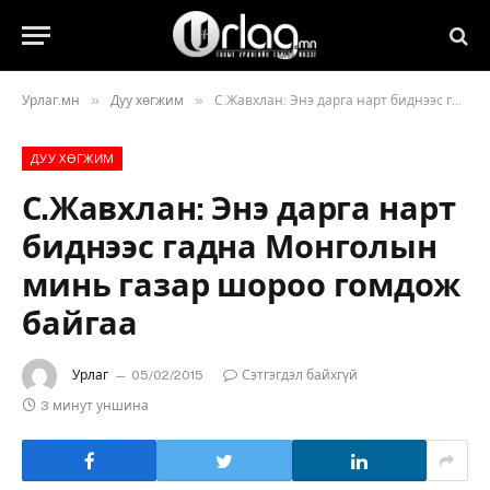
»
»
Урлаг.мн
Дуу хөгжим
С.Жавхлан: Энэ дарга нарт биднээс гадна Монголын минь газар шороо гомдож байгаа
ДУУ ХӨГЖИМ
С.Жавхлан: Энэ дарга нарт
биднээс гадна Монголын
минь газар шороо гомдож
байгаа
Урлаг
05/02/2015
Сэтгэгдэл байхгүй
3 минут уншина