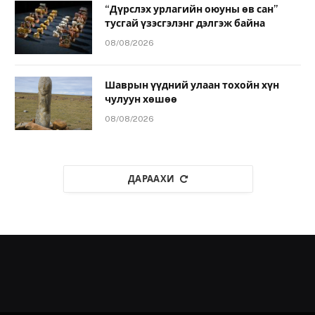
“Дүрслэх урлагийн оюуны өв сан”
тусгай үзэсгэлэнг дэлгэж байна
08/08/2026
Шаврын үүдний улаан тохойн хүн
чулуун хөшөө
08/08/2026
ДАРААХИ