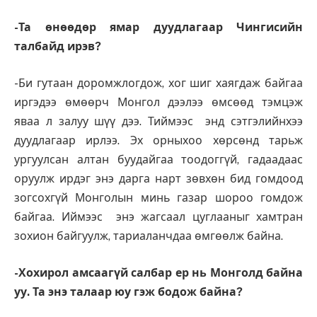
-Та өнөөдөр ямар дуудлагаар Чингисийн
талбайд ирэв?
-Би гутаан доромжлогдож, хог шиг хаягдаж байгаа
иргэдээ өмөөрч Монгол дээлээ өмсөөд тэмцэж
яваа л залуу шүү дээ. Тиймээс энд сэтгэлийнхээ
дуудлагаар ирлээ. Эх орныхоо хөрсөнд тарьж
ургуулсан алтан буудайгаа тоодоггүй, гадаадаас
оруулж ирдэг энэ дарга нарт зөвхөн бид гомдоод
зогсохгүй Монголын минь газар шороо гомдож
байгаа. Иймээс энэ жагсаал цуглааныг хамтран
зохион байгуулж, тариаланчдаа өмгөөлж байна.
-Хохирол амсаагүй салбар ер нь Монголд байна
уу. Та энэ талаар юу гэж бодож байна?