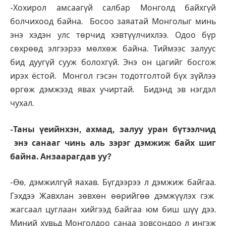
-Хохирол амсаагүй салбар Монголд байхгүй
болчихоод байна. Босоо заяатай Монголыг минь
энэ хэдэн улс төрчид хэвтүүлчихлээ. Одоо бүр
сөхрөөд элгээрээ мөлхөж байна. Тиймээс залуус
бид дуугүй сууж болохгүй. Энэ он цагийг босгож
ирэх ёстой. Монгол гэсэн тодотголтой бүх зүйлээ
өргөж дэмжээд явах учиртай. Бидэнд эв нэгдэл
чухал.
-Таны үеийнхэн, ахмад, залуу уран бүтээлчид
энэ санааг чинь аль зэрэг дэмжиж байх шиг
байна. Анзаарагдав уу?
-Өө, дэмжилгүй яахав. Бүгдээрээ л дэмжиж байгаа.
Гэхдээ Жавхлан зөвхөн өөрийгөө дэмжүүлэх гэж
жагсаал цуглаан хийгээд байгаа юм биш шүү дээ.
Миний хувьд Монголдоо санаа зовсондоо л ингэж