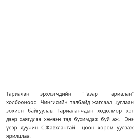
Тариалан эрхлэгчдийн “Газар тариалан”
холбооноос Чингисийн талбайд жагсаал цуглаан
зохион байгуулав. Тариаланчдын хөдөлмөр хог
дээр хаягдлаа хэмээн тэд бухимдаж буй аж. Энэ
үеэр дуучин С.Жавхлантай цөөн хором уулзаж
ярилцлаа.