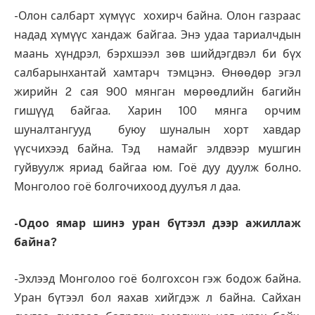
-Олон салбарт хүмүүс хохирч байна. Олон газраас
надад хүмүүс хандаж байгаа. Энэ удаа тариалчдын
маань хүндрэл, бэрхшээл зөв шийдэгдвэл би бүх
салбарынхантай хамтарч тэмцэнэ. Өнөөдөр эгэл
жирийн 2 сая 900 мянган мөрөөдлийн багийн
гишүүд байгаа. Харин 100 мянга орчим
шуналтангууд буюу шуналын хорт хавдар
үүсчихээд байна. Тэд намайг элдвээр мушгин
гуйвуулж яриад байгаа юм. Гоё дуу дуулж болно.
Монголоо гоё болгочихоод дуулъя л даа.
-Одоо ямар шинэ уран бүтээл дээр ажиллаж
байна?
-Эхлээд Монголоо гоё болгохсон гэж бодож байна.
Уран бүтээл бол яахав хийгдэж л байна. Сайхан