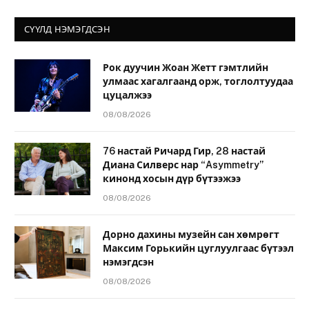
СҮҮЛД НЭМЭГДСЭН
Рок дуучин Жоан Жетт гэмтлийн
улмаас хагалгаанд орж, тоглолтуудаа
цуцалжээ
08/08/2026
76 настай Ричард Гир, 28 настай
Диана Силверс нар “Asymmetry”
кинонд хосын дүр бүтээжээ
08/08/2026
Дорно дахины музейн сан хөмрөгт
Максим Горькийн цуглуулгаас бүтээл
нэмэгдсэн
08/08/2026