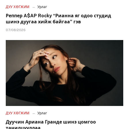
ДУУ ХӨГЖИМ
Урлаг
Реппер A$AP Rocky “Рианна яг одоо студид
шинэ дуугаа хийж байгаа” гэв
07/08/2026
ДУУ ХӨГЖИМ
Урлаг
Дуучин Ариана Гранде шинэ цомгоо
танилцууллаа