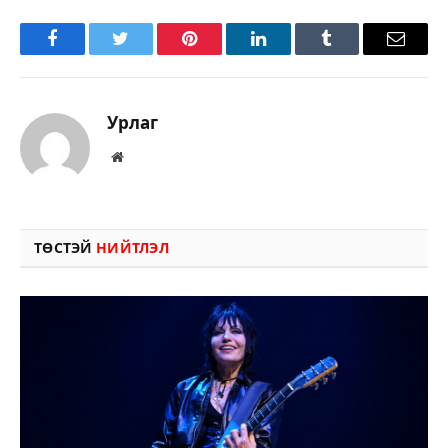
Facebook
Twitter
Pinterest
LinkedIn
Tumblr
Имэйл
Урлаг
Вэбсайт
ТӨСТЭЙ
НИЙТЛЭЛ