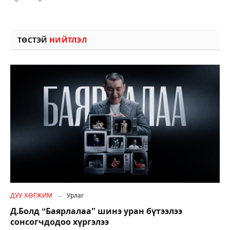
ТӨСТЭЙ
НИЙТЛЭЛ
ДУУ ХӨГЖИМ
Урлаг
Д.Болд “Баярлалаа” шинэ уран бүтээлээ
сонсогчдодоо хүргэлээ