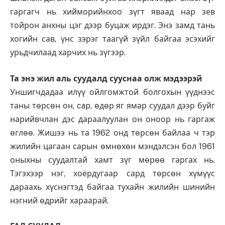
гаргагч нь хийморийнхоо зүгт яваад нар зев
тойрон анхны цэг дээр буцаж ирдэг. Энэ замд тань
хогийн сав, үнс зэрэг таагүй зүйл байгаа эсэхийг
урьдчилаад харчих нь зүгээр.
Та энэ жил аль суудалд сууснаа олж мэдээрэй
Уншигчдадаа илүү ойлгомжтой болгохын үүднээс
таны төрсөн он, cap, өдөр яг ямар суудал дээр буйг
нарийвчлан дэс дараалуулан он оноор нь гаргаж
өглөө. Жишээ нь та 1962 онд төрсөн байлаа ч тэр
жилийн цагаан сарын өмнөхөн мэндэлсэн бол 1961
оныхны суудалтай хамт зүг мөрөө гаргах нь.
Тэгэхээр нэг, хоёрдугаар сард төрсөн хүмүүс
дараахь хүснэгтэд байгаа тухайн жилийн шинийн
нэгний өдрийг хараарай.