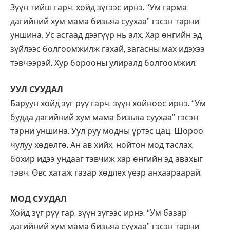
Зүүн тийш гарч, хойд зүгээс ирнэ. “Ум гарма
дагийний хум мама бизьяа суухаа” гэсэн тарни
уншина. Ус асгаад дээгүүр нь алх. Хар өнгийн эд
зүйлээс болгоомжилж гахай, загасны мах идэхээ
тэвчээрэй. Хур борооны улиралд болгоомжил.
УУЛ СУУДАЛ
Баруун хойд зүг рүү гарч, зүүн хойноос ирнэ. “Ум
будда дагийний хум мама бизьяа суухаа” гэсэн
тарни уншина. Уул руу модны үртэс цац. Шороо
чулуу хөдөлгө. Ан ав хийх, нойтон мод таслах,
бохир идээ ундааг тэвчиж хар өнгийн эд авахыг
тэвч. Өвс хатаж газар хөдлех үеэр анхаараарай.
МОД СУУДАЛ
Хойд зүг рүү гар, зүүн зүгээс ирнэ. “Ум базар
дагийний хум мама бизьяа суухаа” гэсэн тарни