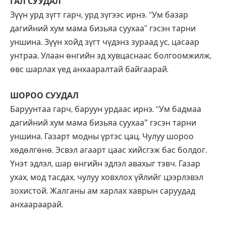
ГАЛ СУУДАЛ
Зүүн урд зүгт гарч, урд зүгээс ирнэ. “Ум базар
дагийний хум мама бизьяа суухаа” гэсэн тарни
уншина. Зүүн хойд зүгт чүдэнз зураад ус, цасаар
унтраа. Улаан өнгийн эд хувцаснаас болгоомжилж,
өвс шарлах үед анхааралтай байгаарай.
ШОРОО СУУДАЛ
Баруунтаа гарч, баруун урдаас ирнэ. “Ум бадмаа
дагийний хум мама бизьяа суухаа" гэсэн тарни
уншина. Газарт модны үртэс цац. Чулуу шороо
хөдөлгөнө. Эсвэл агаарт цаас хийсгэж бас болдог.
Үнэт эдлэл, шар өнгийн эдлэл авахыг тэвч. Газар
ухах, мод тасдах, чулуу ховхлох үйлийг цээрлэвэл
зохистой. Жалганы ам харлах хаврын саруудад
анхаараарай.