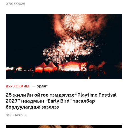
07/08/2026
ДУУ ХӨГЖИМ
Урлаг
25 жилийн ойгоо тэмдэглэх “Playtime Festival
2027” наадмын “Early Bird” тасалбар
борлуулагдаж эхэллээ
05/08/2026