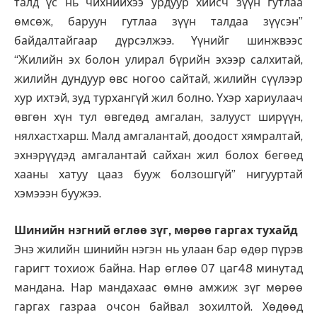
талд үс нь чихнийхээ урдуур хийсч зүүн гутлаа
өмсөж, баруун гутлаа зүүн талдаа зүүсэн”
байдалтайгаар дүрсэлжээ. Үүнийг шинжвээс
“Жилийн эх болон улирал бүрийн эхээр салхитай,
жилийн дундуур өвс ногоо сайтай, жилийн сүүлээр
хур ихтэй, зуд турхангүй жил болно. Үхэр хариулаач
өвгөн хүн тул өвгедөд амгалан, залууст ширүүн,
нялхастхарш. Малд амгалантай, доодост хямралтай,
эхнэрүүдэд амгалантай сайхан жил болох бегөед
хааны хатуу цааз бууж болзошгүй” нигууртай
хэмэээн буужээ.
Шинийн нэгний өглөө зүг, мөрөө гаргах тухайд
Энэ жилийн шинийн нэгэн нь улаан бар өдөр пүрэв
гаригт тохиож байна. Нар өглөө 07 цаг48 минутад
мандана. Нар мандахаас өмнө амжиж зүг мөрөө
гаргах газраа очсон байвал зохилтой. Хөдөөд