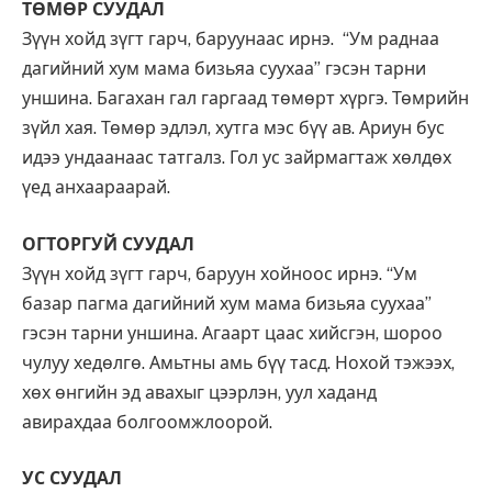
ТӨМӨР СУУДАЛ
Зүүн хойд зүгт гарч, баруунаас ирнэ. “Ум раднаа
дагийний хум мама бизьяа суухаа” гэсэн тарни
уншина. Багахан гал гаргаад төмөрт хүргэ. Төмрийн
зүйл хая. Төмөр эдлэл, хутга мэс бүү ав. Ариун бус
идээ ундаанаас татгалз. Гол ус зайрмагтаж хөлдөх
үед анхаараарай.
ОГТОРГУЙ СУУДАЛ
Зүүн хойд зүгт гарч, баруун хойноос ирнэ. “Ум
базар пагма дагийний хум мама бизьяа суухаа”
гэсэн тарни уншина. Агаарт цаас хийсгэн, шороо
чулуу хедөлгө. Амьтны амь бүү тасд. Нохой тэжээх,
хөх өнгийн эд авахыг цээрлэн, уул хаданд
авирахдаа болгоомжлоорой.
УС СУУДАЛ