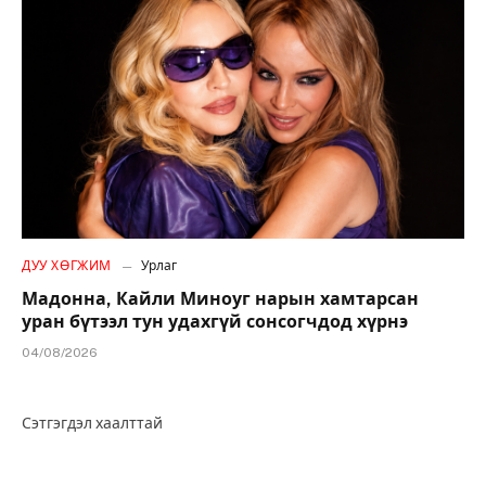
ДУУ ХӨГЖИМ
Урлаг
Мадонна, Кайли Миноуг нарын хамтарсан
уран бүтээл тун удахгүй сонсогчдод хүрнэ
04/08/2026
Сэтгэгдэл хаалттай