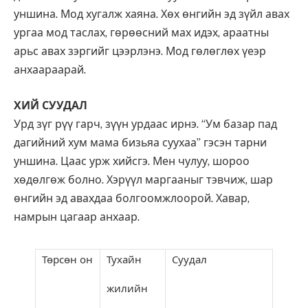
уншина. Мод хугалж хаяна. Хөх өнгийн эд зүйл авах
ургаа мод таслах, гөрөөсний мах идэх, араатны
арьс авах зэргийг цээрлэнэ. Мод гөлөглөх үеэр
анхаараарай.
ХИЙ СУУДАЛ
Урд зүг рүү гарч, зүүн урдаас ирнэ. “Ум базар пад
дагийний хум мама бизьяа суухаа” гэсэн тарни
уншина. Цаас урж хийсгэ. Мен чулуу, шороо
хөдөлгөж болно. Хэрүүл маргааныг тэвчиж, шар
өнгийн эд авахдаа болгоомжлоорой. Хавар,
намрын цагаар анхаар.
Төрсөн он
Тухайн
Суудал
жилийн