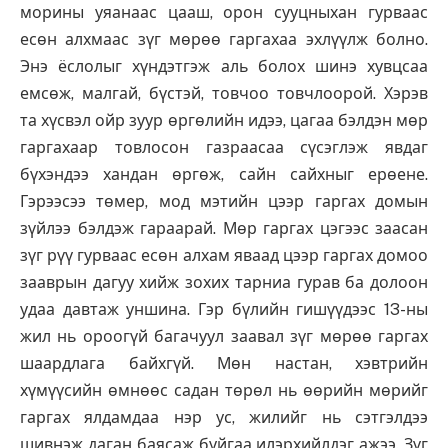
морины уяанаас цааш, орон сууцныхан гурваас
есөн алхмаас зүг мөрөө гаргахаа эхлүүлж болно.
Энэ ёслолыг хүндэтгэж аль болох шинэ хувцсаа
емсөж, малгай, бүстэй, товчоо товчлоорой. Хэрэв
та хүсвэл ойр зуур өргөлийн идээ, цагаа бэлдэн мөр
гаргахаар товлосон газраасаа сүсэглэж явдаг
бүхэндээ хандан өргөж, сайн сайхныг ерөене.
Гэрээсээ төмер, мод мэтийн цээр гаргах домын
зүйлээ бэлдэж гараарай. Мөр гаргах цэгээс заасан
зүг рүү гурваас есөн алхам яваад цээр гаргах домоо
зааврын дагуу хийж зохих тарниа гурав ба долоон
удаа давтаж уншина. Гэр бүлийн гишүүдээс 13-ны
жил нь ороогүй багачуул заавал зүг мөрөө гаргах
шаардлага байхгүй. Мөн настан, хэвтрийн
хүмүүсийн өмнөөс садан төрөл нь өөрийн мөрийг
гаргах ялдамдаа нэр ус, жилийг нь сэтгэлдээ
шивнэж даган баясаж буйгаа илэрхийлдэг ажээ. Зүг