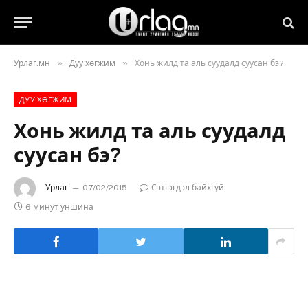
»
»
Урлаг.мн
Дуу хөгжим
Хонь жилд та аль суудалд суусан бэ?
ДУУ ХӨГЖИМ
Хонь жилд та аль суудалд
суусан бэ?
Урлаг
07/02/2015
Сэтгэгдэл байхгүй
6 минут уншина