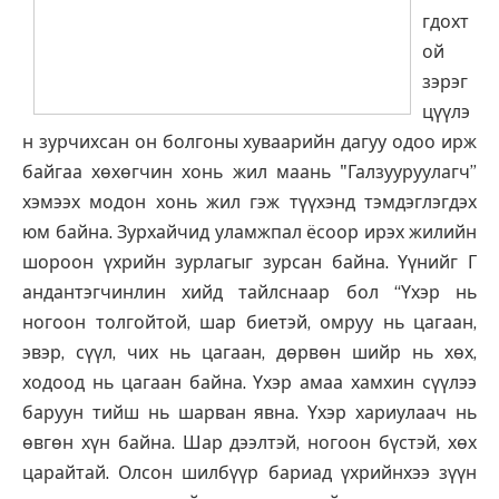
гдохт
ой
зэрэг
цүүлэ
н зурчихсан он болгоны хуваарийн дагуу одоо ирж
байгаа хөхөгчин хонь жил маань "Галзууруулагч”
хэмээх модон хонь жил гэж түүхэнд тэмдэглэгдэх
юм байна. Зурхайчид уламжпал ёсоор ирэх жилийн
шороон үхрийн зурлагыг зурсан байна. Үүнийг Г
андантэгчинлин хийд тайлснаар бол “Үхэр нь
ногоон толгойтой, шар биетэй, омруу нь цагаан,
эвэр, сүүл, чих нь цагаан, дөрвөн шийр нь хөх,
ходоод нь цагаан байна. Үхэр амаа хамхин сүүлээ
баруун тийш нь шарван явна. Үхэр хариулаач нь
өвгөн хүн байна. Шар дээлтэй, ногоон бүстэй, хөх
царайтай. Олсон шилбүүр бариад үхрийнхээ зүүн