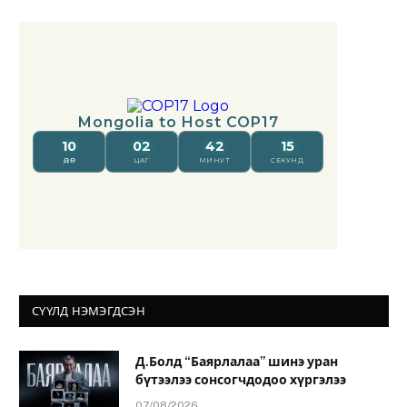
СҮҮЛД НЭМЭГДСЭН
Д.Болд “Баярлалаа” шинэ уран
бүтээлээ сонсогчдодоо хүргэлээ
07/08/2026