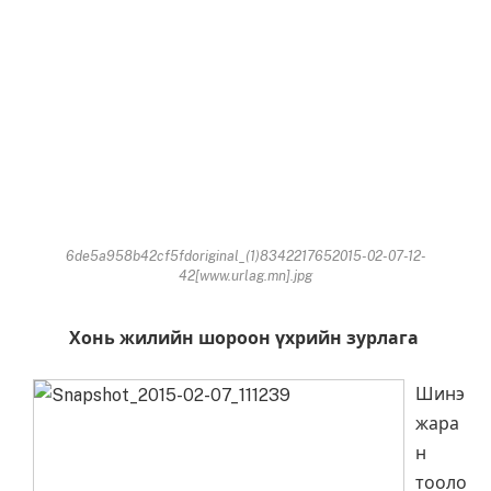
6de5a958b42cf5fdoriginal_(1)8342217652015-02-07-12-
42[www.urlag.mn].jpg
Хонь жилийн шороон үхрийн зурлага
Шинэ
жара
н
тооло