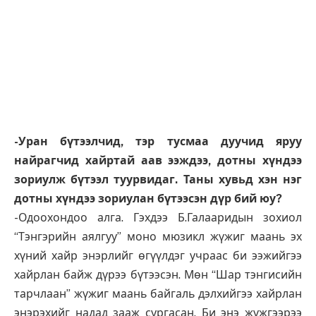
-Уран бүтээлчид, тэр тусмаа дуучид яруу
найрагчид хайртай аав ээждээ, дотны хүндээ
зориулж бүтээл туурвидаг. Таны хувьд хэн нэг
дотны хүндээ зориулан бүтээсэн дүр бий юу?
-Одоохондоо алга. Гэхдээ Б.Галааридын зохиол
“Тэнгэрийн аялгуу” моно мюзикл жүжиг маань эх
хүний хайр энэрлийг өгүүлдэг учраас би ээжийгээ
хайрлан байж дүрээ бүтээсэн. Мөн “Шар тэнгисийн
тарчлаан” жүжиг маань байгаль дэлхийгээ хайрлан
энэрэхийг надад зааж сургасан. Би энэ жүжгээрээ