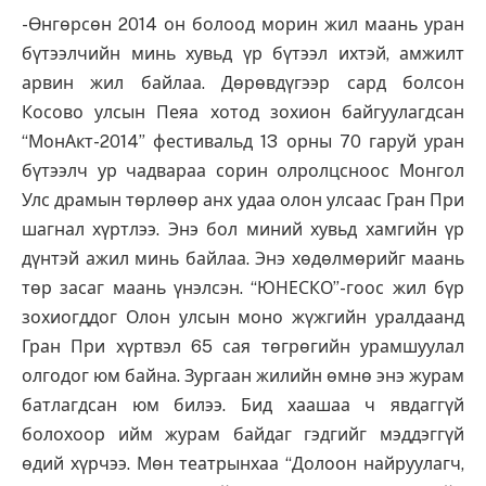
-Өнгөрсөн 2014 он болоод морин жил маань уран
бүтээлчийн минь хувьд үр бүтээл ихтэй, амжилт
арвин жил байлаа. Дөрөвдүгээр сард болсон
Косово улсын Пеяа хотод зохион байгуулагдсан
“МонАкт-2014” фестивальд 13 орны 70 гаруй уран
бүтээлч ур чадвараа сорин олролцсноос Монгол
Улс драмын төрлөөр анх удаа олон улсаас Гран При
шагнал хүртлээ. Энэ бол миний хувьд хамгийн үр
дүнтэй ажил минь байлаа. Энэ хөдөлмөрийг маань
төр засаг маань үнэлсэн. “ЮНЕСКО”-гоос жил бүр
зохиогддог Олон улсын моно жүжгийн уралдаанд
Гран При хүртвэл 65 сая төгрөгийн урамшуулал
олгодог юм байна. Зургаан жилийн өмнө энэ журам
батлагдсан юм билээ. Бид хаашаа ч явдаггүй
болохоор ийм журам байдаг гэдгийг мэддэггүй
өдий хүрчээ. Мөн театрынхаа “Долоон найруулагч,