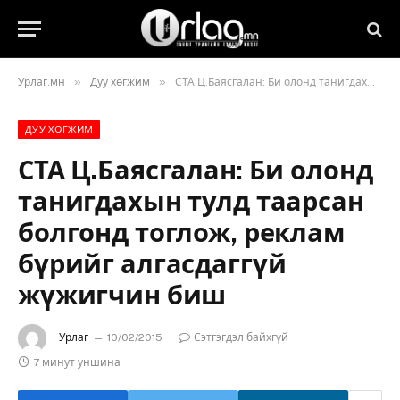
»
»
Урлаг.мн
Дуу хөгжим
СТА Ц.Баясгалан: Би олонд танигдахын тулд таарсан болгонд тоглож, реклам бүрийг алгасдаггүй жүжигчин биш
ДУУ ХӨГЖИМ
СТА Ц.Баясгалан: Би олонд
танигдахын тулд таарсан
болгонд тоглож, реклам
бүрийг алгасдаггүй
жүжигчин биш
Урлаг
10/02/2015
Сэтгэгдэл байхгүй
7 минут уншина