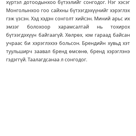
хүртэл дотоодынхоо бүтээлийг сонгодог. Нэг хэсэг
Монголынхоо гоо сайхны бүтээгдэхүүнийг хэрэглэх
гэж үзсэн. Хэд хэдэн сонголт хийсэн. Миний арьс их
эмзэг болохоор харамсалтай нь тохирох
бүтээгдэхүүн байгаагүй. Хөлрөх, юм гараад байсан
учраас би хэрэглэхээ больсон. Брендийн хувьд хэт
туульширч заавал бренд өмсөнө, бренд хэрэглэнэ
гэдэггүй. Таалагдсанаа л сонгодог.