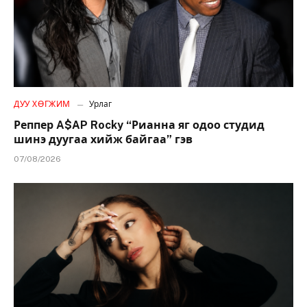
ДУУ ХӨГЖИМ
Урлаг
Реппер A$AP Rocky “Рианна яг одоо студид
шинэ дуугаа хийж байгаа” гэв
07/08/2026