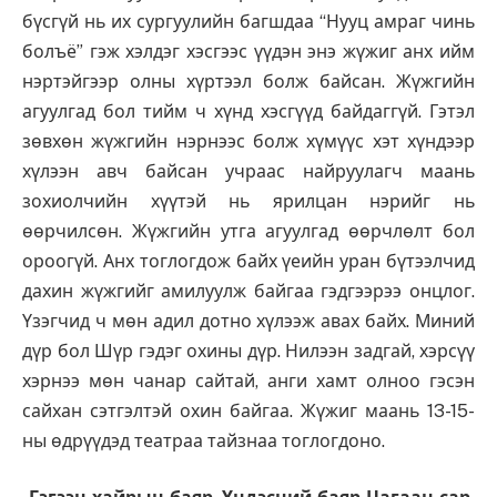
бүсгүй нь их сургуулийн багшдаа “Нууц амраг чинь
болъё” гэж хэлдэг хэсгээс үүдэн энэ жүжиг анх ийм
нэртэйгээр олны хүртээл болж байсан. Жүжгийн
агуулгад бол тийм ч хүнд хэсгүүд байдаггүй. Гэтэл
зөвхөн жүжгийн нэрнээс болж хүмүүс хэт хүндээр
хүлээн авч байсан учраас найруулагч маань
зохиолчийн хүүтэй нь ярилцан нэрийг нь
өөрчилсөн. Жүжгийн утга агуулгад өөрчлөлт бол
ороогүй. Анх тоглогдож байх үеийн уран бүтээлчид
дахин жүжгийг амилуулж байгаа гэдгээрээ онцлог.
Үзэгчид ч мөн адил дотно хүлээж авах байх. Миний
дүр бол Шүр гэдэг охины дүр. Нилээн задгай, хэрсүү
хэрнээ мөн чанар сайтай, анги хамт олноо гэсэн
сайхан сэтгэлтэй охин байгаа. Жүжиг маань 13-15-
ны өдрүүдэд театраа тайзнаа тоглогдоно.