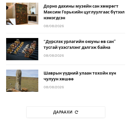
Дорно дахины музейн сан хөмрөгт
Максим Горькийн цуглуулгаас бүтээл
нэмэгдсэн
08/08/2026
“Дүрслэх урлагийн оюуны өв сан”
тусгай үзэсгэлэнг дэлгэж байна
08/08/2026
Шаврын үүдний улаан тохойн хүн
чулуун хөшөө
08/08/2026
ДАРААХИ