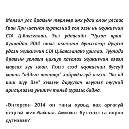
Монгол улс драмын төрлөөр анх удаа олон улсаас
Гран При шагнал хүртсэний гол эзэн нь жүжигчин
СТА Ц.Баясгалан. Энэ удаагийн "Чухал яриа"
буландаа 2014 оныг амжилт бүтээлээр дүүрэн
үдсэн жүжигчин СТА Ц.Баясгаланг урилаа. Түүнийг
драмын урлагт цахиур хагалах жүжигчин гэвэл
маргах хүн цөөн. Гэлээ гээд жүжигчин бүсгүй
маань "оддын өвчнөөр" хийрхдэггүй нэгэн. "Би од
биш шүү дээ" хэмээн даруухан өгүүлэх түүний
ярилцлагыг уншигч таньд хүргэж байна.
-Өнгөрсөн 2014 он таны хувьд яах аргагүй
онцгой жил байлаа. Амжилт бүтээлээ та өөрөө
дүгнэвэл?