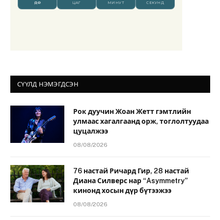
СҮҮЛД НЭМЭГДСЭН
Рок дуучин Жоан Жетт гэмтлийн
улмаас хагалгаанд орж, тоглолтуудаа
цуцалжээ
08/08/2026
76 настай Ричард Гир, 28 настай
Диана Силверс нар “Asymmetry”
кинонд хосын дүр бүтээжээ
08/08/2026