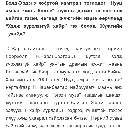
Болд-Эрдэнэ хоёртой хамтран тоглодог “Нууц
амраг чинь болъё“ жүжгээ дахин тоглох гэж
байгаа гэсэн. Яагаад жүжгийн нэрээ өөрчлөөд
“Хэлж зүрхлээгүй хайр” гэх болов. Жүжгийн
тухайд?
-С.Жаргалсайханы зохиол, найруулагч Төрийн
Соёрхолт Н.Наранбаатарын бүтээл "Хэлж
зүрхлээгүй хайр" уянгын драмын жүжиг маань
Гэгээн хайрын баярт зориулан тоглогдох гэж байна.
Хамгийн анх 2006 онд "Нууц амраг чинь болъё"
нэртэйгээр Н.Наранбаатар найруулагч маань анх
тайзнаа амилуулж “Гэгээн муза” наадмын шилдэг
жүжгийн шагналыг хүртэж байсан. Жүжиг маань
залуусын хайр дурлалын ээдрээ, гунигтай гэхээс
илүү хүнд ухаарал хайрласан бүтээл. Нэрний хувьд
хайртай залуугаа хэлс хэргээс аврахын тулд сэтгэлт