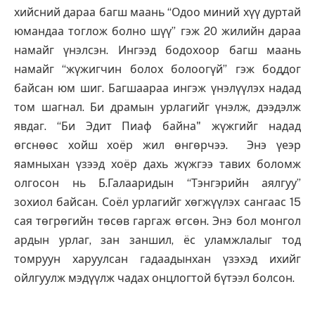
хийсний дараа багш маань “Одоо миний хүү дуртай
юмандаа тоглож болно шүү” гэж 20 жилийн дараа
намайг үнэлсэн. Ингээд бодохоор багш маань
намайг “жүжигчин болох болоогүй” гэж боддог
байсан юм шиг. Багшаараа ингэж үнэлүүлэх надад
том шагнал. Би драмын урлагийг үнэлж, дээдэлж
явдаг. “Би Эдит Пиаф байна" жүжгийг надад
өгснөөс хойш хоёр жил өнгөрчээ. Энэ үеэр
яамныхан үзээд хоёр дахь жүжгээ тавих боломж
олгосон нь Б.Галааридын “Тэнгэрийн аялгуу”
зохиол байсан. Соёл урлагийг хөгжүүлэх сангаас 15
сая төгрөгийн төсөв гаргаж өгсөн. Энэ бол монгол
ардын урлаг, зан заншил, ёс уламжлалыг тод
томруун харуулсан гадаадынхан үзэхэд ихийг
ойлгуулж мэдүүлж чадах онцлогтой бүтээл болсон.