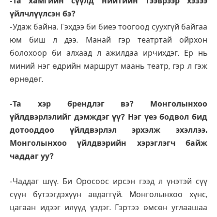
-Та хамгийн сүүлд нийтийн тээврээр хэзээ
үйлчлүүлсэн бэ?
-Удаж байна. Гэхдээ би биеэ тоогоод суухгүй байгаа
юм биш л дээ. Манай гэр театртай ойрхон
болохоор би алхаад л ажилдаа ирчихдэг. Ер нь
миний нэг өдрийн маршрут маань театр, гэр л гэж
өрнөдөг.
-Та хэр брендлэг вэ? Монголынхоо
үйлдвэрлэлийг дэмждэг үү? Нэг үеэ бодвол бид
дотооддоо үйлдвэрлэл эрхэлж эхэллээ.
Монголынхоо үйлдвэрийн хэрэглэгч байж
чаддаг уу?
-Чаддаг шүү. Би Оросоос ирсэн гээд л үнэтэй сүү
сүүн бүтээгдэхүүн авдаггүй. Монголынхоо хүнс,
цагаан идээг илүүд үздэг. Гэртээ өмсөн углаашаа