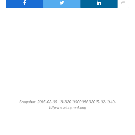
Snapshot_2015-02-09_1818201060908632015-02-10-10-
18[www.urlag.mn].png