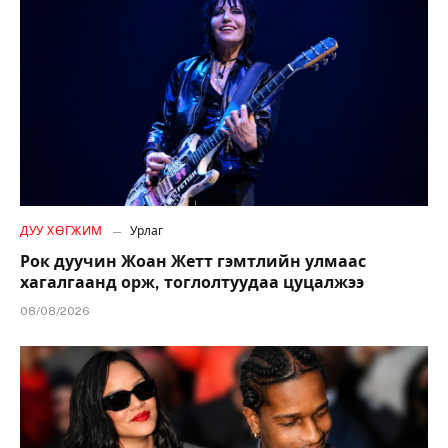
ДУУ ХӨГЖИМ
Урлаг
Рок дуучин Жоан Жетт гэмтлийн улмаас
хагалгаанд орж, тоглолтуудаа цуцалжээ
08/08/2026