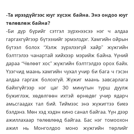
-Та ирээдүйгээс юуг хүсэж байна. Энэ ондоо юуг
төлөвлөж байна?
-Би дүр бүрийг сэтгэл зүрхнээсээ нэг ч алдаа
гаргахгүйгээр бүтээхийг эрмэлздэг. Хамгийн ойрын
бүтээл болох “Хэлж зүрхлээгүй хайр” жүжгийн
бэлтгэлээ чанартай хийхээр мэрийж байна. Үүний
дараа “Чөлөөт хос” жүжгийн бэлтгэлдээ орох байх.
Үзэгчид маань хамгийн чухал учир би бага ч гэсэн
алдаа гаргаж болохгүй. Жүжиг маань завсарлага
байхгүйгээр нэг цаг 30 минутын турш дуулж
бүжиглэж, хөдөлгөөн ихтэй өрнөдөг учир ядарч
амьсгаадах тал бий. Тиймээс энэ жүжигтээ биеэ
бэлдэнэ. Мөн хэд хэдэн кино санал байгаа. Үүн дээр
ажиллахаар төлөвлөөд байгаа. Бас нэг томоохон
ажил нь Монголдоо моно жүжгийн төрлийг