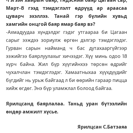
-Гэгээн хайрын баяр, Үндэсний баяр Цагаан сар,
Март-8 гээд тэмдэглэлт өдрүүд ар араасаа
цуварч эхэллээ. Танай гэр бүлийн хувьд
хамгийн онцгой баяр ямар баяр вэ?
-Ахмадуудаа хүндэлдэг гэдэг утгаараа би Цагаан
сарыг ээждээ зориулж өргөн дэлгэр тэмдэглэдэг.
Гурван сарын найманд ч бас дутахааргүйгээр
ээжийгээ баярлуулахыг хичээдэг. Хүү минь одоо 18
хүрч байна. Жил бүр хүүгийнхээ төрсөн өдрийг
чухалчлан тэмдэглэдэг. Хамаатныхаа хүүхдүүдийг
бүгдийг нь урьж байгаад л би өөрийн гараар пицца
хийж өгдөг. Энэ бүр уламжлал болоод байгаа.
Ярилцсанд баярлалаа. Таньд уран бүтээлийн
өндөр амжилт хүсье.
Ярилцсан С.Батзаяа