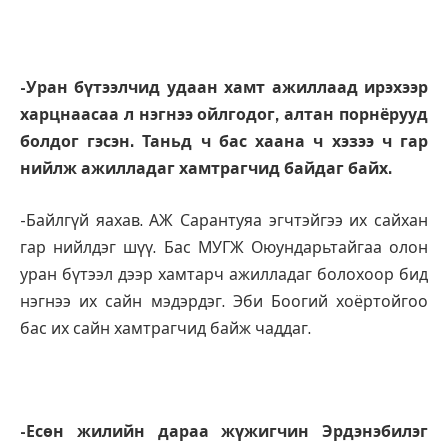
-Уран бүтээлчид удаан хамт ажиллаад ирэхээр
харцнаасаа л нэгнээ ойлгодог, алтан порнёрууд
болдог гэсэн. Таньд ч бас хаана ч хэзээ ч гар
нийлж ажилладаг хамтрагчид байдаг байх.
-Байлгүй яахав. АЖ Сарантуяа эгчтэйгээ их сайхан
гар нийлдэг шүү. Бас МУГЖ Оюундарьтайгаа олон
уран бүтээл дээр хамтарч ажилладаг болохоор бид
нэгнээ их сайн мэдэрдэг. Эби Боогий хоёртойгоо
бас их сайн хамтрагчид байж чаддаг.
-Есөн жилийн дараа жүжигчин Эрдэнэбилэг