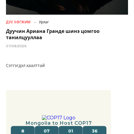
ДУУ ХӨГЖИМ
Урлаг
Дуучин Ариана Гранде шинэ цомгоо
танилцууллаа
07/08/2026
Сэтгэгдэл хаалттай