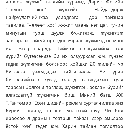
долоон жүжиг” төслийн хүрээнд Дарио Фогийн
“Чөлөөт хос” жүжгийг Ч.Найдандорж
найруулагчийнхаа удирдлаган дор тайзнаа
тавилаа. “Чөлөөт хос” жүжиг маань нэг цаг, гучин
минутын турш дуулж бүжиглэж, жүжиглэж
завсарлах зайгүй өрнөдөг учраас жүжигчдээс маш
их тэвчээр шаарддаг. Тиймээс энэ жүжгийнхээ гол
дүрийг бүтээсэндээ би их олзуурхдаг юм. Үүнээс
гадна жүжигчин болсноос хойшхи 20 жилийн үр
бүтээлээ үзэгчдэдээ тайлагналаа. Би уран
бүтээлчийнхээ хувьд олонд танигдахын тулд
таарсан болгонд тоглож, жүжиглэн, реклам бүрийг
алгасдаггүй жүжигчин биш. Миний багш АЖ
Т.Гантөмөр “Есөн шидийн реклам сурталчилгаа янз
бүрийн юманд тоглов. Болохгүй шүү. Чи бол
ерөөсөө л драмын театрын тайзан дээр амьдрах
ёстой хүн” гэдэг юм. Харин тайлан тоглолтоо