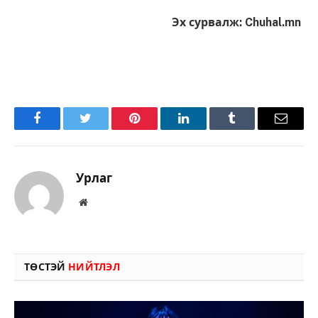
Эх сурвалж: Chuhal.mn
Facebook
Twitter
Pinterest
LinkedIn
Tumblr
Имэйл
Урлаг
Вэбсайт
ТӨСТЭЙ
НИЙТЛЭЛ