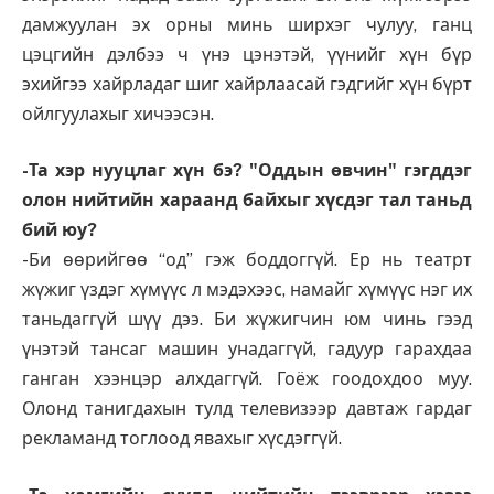
дамжуулан эх орны минь ширхэг чулуу, ганц
цэцгийн дэлбээ ч үнэ цэнэтэй, үүнийг хүн бүр
эхийгээ хайрладаг шиг хайрлаасай гэдгийг хүн бүрт
ойлгуулахыг хичээсэн.
-Та хэр нууцлаг хүн бэ? "Оддын өвчин" гэгддэг
олон нийтийн хараанд байхыг хүсдэг тал таньд
бий юу?
-Би өөрийгөө “од” гэж боддоггүй. Ер нь театрт
жүжиг үздэг хүмүүс л мэдэхээс, намайг хүмүүс нэг их
таньдаггүй шүү дээ. Би жүжигчин юм чинь гээд
үнэтэй тансаг машин унадаггүй, гадуур гарахдаа
ганган хээнцэр алхдаггүй. Гоёж гоодохдоо муу.
Олонд танигдахын тулд телевизээр давтаж гардаг
рекламанд тоглоод явахыг хүсдэггүй.