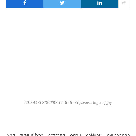
20s544403392015-02-10-10-40[www.urlag.mn].jpg
Ард түмнийхээ сэтгэлд олон сайхан дуугаараа