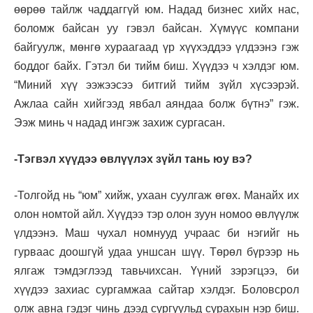
өөрөө тайлж чаддаггүй юм. Надад бизнес хийх нас,
боломж байсан уу гэвэл байсан. Хүмүүс компани
байгуулж, мөнгө хураагаад үр хүүхэддээ үлдээнэ гэж
боддог байх. Гэтэл би тийм биш. Хүүдээ ч хэлдэг юм.
“Миний хүү ээжээсээ битгий тийм зүйл хүсээрэй.
Ажлаа сайн хийгээд явбал аяндаа болж бүтнэ” гэж.
Ээж минь ч надад ингэж захиж сургасан.
-Тэгвэл хүүдээ өвлүүлэх зүйл тань юу вэ?
-Толгойд нь “юм” хийж, ухаан суулгаж өгөх. Манайх их
олон номтой айл. Хүүдээ тэр олон зуун номоо өвлүүлж
үлдээнэ. Маш чухал номнууд учраас би нэгийг нь
гурваас доошгүй удаа уншсан шүү. Төрөл бүрээр нь
ялгаж тэмдэглээд тавьчихсан. Үүний зэрэгцээ, би
хүүдээ захиас сургамжаа сайтар хэлдэг. Боловсрол
олж авна гэдэг чинь дээд сургуульд сурахын нэр биш.