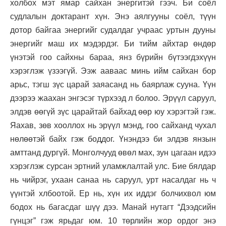
холбох мэт ямар сайхан энергитэй гээч. Би соёл
судлалын доктарант хүн. Энэ аялгууны соёл, түүн
дотор байгаа энергийг судалдаг учраас уртын дууны
энергийг маш их мэдэрдэг. Би тийм айхтар өндөр
үнэтэй гоо сайхны бараа, янз бүрийн бүтээгдэхүүн
хэрэглэж үзээгүй. Ээж ааваас минь ийм сайхан бор
арьс, тэгш зүс царай заяасанд нь баярлаж сууна. Үүн
дээрээ жаахан энгэсэг түрхээд л болоо. Эрүүл саруул,
элдэв өөгүй зүс царайтай байхад өөр юу хэрэгтэй гэж.
Яахав, зөв хооллох нь эрүүл мэнд, гоо сайханд чухал
нөлөөтэй байх гэж боддог. Үнэндээ би элдэв янзын
амттанд дургүй. Монголчууд өвөл мах, зун цагаан идээ
хэрэглэж сурсан эртний уламжлалтай улс. Бие бялдар
нь чийрэг, ухаан санаа нь саруул, урт насалдаг нь ч
үүнтэй хлбоотой. Ер нь, хүн их иддэг болчихвол юм
бодох нь багасдаг шүү дээ. Манай нутагт “Дээдсийн
гүнцэг” гэж ярьдаг юм. 10 төрлийн жор ордог энэ