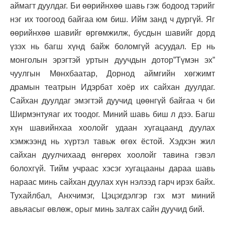
аймагт дуулдаг. Би өөрийнхөө шавь гэж бодоод тэрийг
нэг их тоогоод байгаа юм биш. Ийм занд ч дургүй. Яг
өөрийнхөө шавийг өргөмжилж, бусдын шавийг дорд
үзэх нь багш хүнд байж боломгүй асуудал. Ер нь
монголын эрэгтэй уртын дуучдын дотор”Түмэн эх”
чуулгын Мөнхбаатар, Дорнод аймгийн хөгжимт
драмын театрын Идэрбат хоёр их сайхан дуулдаг.
Сайхан дуулдаг эмэгтэй дуучид цөөнгүй байгаа ч би
Ширмэнтуяаг их тоодог. Миний шавь биш л дээ. Багш
хүн шавийнхаа хоолойг удаан хугацаанд дуулах
хэмжээнд нь хүртэл тавьж өгөх ёстой. Хэдхэн жил
сайхан дуулчихаад өнгөрөх хоолойг тавина гэвэл
болохгүй. Тийм учраас хэсэг хугацааны дараа шавь
нараас минь сайхан дуулах хүн нэлээд гарч ирэх байх.
Тухайлбал, Анхчимэг, Цэцэгдэлгэр гэх мэт миний
авьяасыг өвлөж, орыг минь залгах сайн дуучид бий.