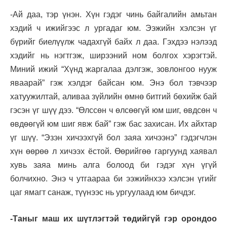
-Ай даа, тэр үнэн. Хүн гэдэг чинь байгалийн амьтан
хэдий ч ижийгээс л ургадаг юм. Ээжийн хэлсэн үг
бүрийг биелүүлж чадахгүй байх л даа. Гэхдээ нэлээд
хэдийг нь нэгтгэж, ширээний ном болгох хэрэгтэй.
Миний ижий “Хүнд жаргалаа дэлгэж, зовлонгоо нууж
яваарай” гэж хэлдэг байсан юм. Энэ бол тэвчээр
хатуужилтай, аливаа зүйлийн өмнө битгий бөхийж бай
гэсэн үг шүү дээ. “Өлссөн ч өлсөөгүй юм шиг, өвдсөн ч
өвдөөгүй юм шиг явж бай” гэж бас захисан. Их айхтар
үг шүү. “Эзэн хичээхгүй бол заяа хичээнэ” гэдэгчлэн
хүн өөрөө л хичээх ёстой. Өөрийгөө гаргуунд хаявал
хувь заяа минь алга болоод би гэдэг хүн үгүй
болчихно. Энэ ч утгаараа би ээжийнхээ хэлсэн үгийг
цаг ямагт санаж, түүнээс нь ургуулаад юм бичдэг.
-Таныг маш их шүтлэгтэй төдийгүй гэр орондоо