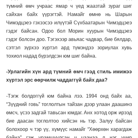
түмний өмч учраас ямар ч үед жаазтай зураг шиг
сайхан байх үүрэгтэй. Намайг өмнө нь Шарын
Чимэдцэеэ гэхээсээ илүүтэй Сүхбаатарын Чимэдцэеэ
гэдэг байсан. Одоо бол Морин хуурын Чимэдцэеэ
гэдэг болсон доо. Тэгэхээр авьяас чадвар, бие бялдар,
сэтгэл зүрхээ хүртэл ард түмэндээ зориулах хувь
тохиол надад бүрэлдсэн юм шиг байна.
-Урлагийн хүн ард түмний өмч гээд стиль имижээ
хүртэл эрс өөрчилж чаддаггүй байх даа?
-Тэгж болдоггүй юм байна лээ. 1994 онд байх аа,
“Зүүдний говь” тоглолтын тайзан дээр улаан даашинз
өмсч, үсээ задгай тавьсан юмдаг. Анх хотод орж ирээд
бие даасан тоглолтоо хийсэн нь тэр. Залуу байсан
болохоор ч тэр үү, хүмүүс намайг “Хөөрхөн харагдаж
байна” гэж урамшуулсан ч цаанаа л нэг учир