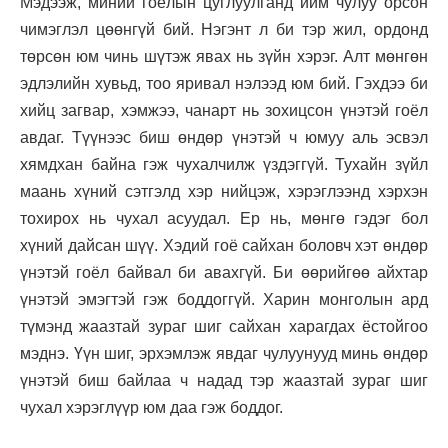
Мэдээж, миний гоёлын цуглуулганд ийм чулуу орсон
чимэглэл цөөнгүй бий. Нэгэнт л би тэр жил, ордонд
төрсөн юм чинь шүтэж явах нь зүйн хэрэг. Алт мөнгөн
эдлэлийн хувьд, тоо яривал нэлээд юм бий. Гэхдээ би
хийц загвар, хэмжээ, чанарт нь зохицсон үнэтэй гоёл
авдаг. Түүнээс биш өндөр үнэтэй ч юмуу аль эсвэл
хямдхан байна гэж чухалчилж үздэггүй. Тухайн зүйл
маань хүний сэтгэлд хэр нийцэж, хэрэглээнд хэрхэн
тохирох нь чухал асуудал. Ер нь, мөнгө гэдэг бол
хүний дайсан шүү. Хэдий гоё сайхан боловч хэт өндөр
үнэтэй гоёл байвал би авахгүй. Би өөрийгөө айхтар
үнэтэй эмэгтэй гэж боддоггүй. Харин монголын ард
түмэнд жаазтай зураг шиг сайхан харагдах ёстойгоо
мэднэ. Үүн шиг, эрхэмлэж явдаг чулуунууд минь өндөр
үнэтэй биш байлаа ч надад тэр жаазтай зураг шиг
чухал хэрэглүүр юм даа гэж боддог.