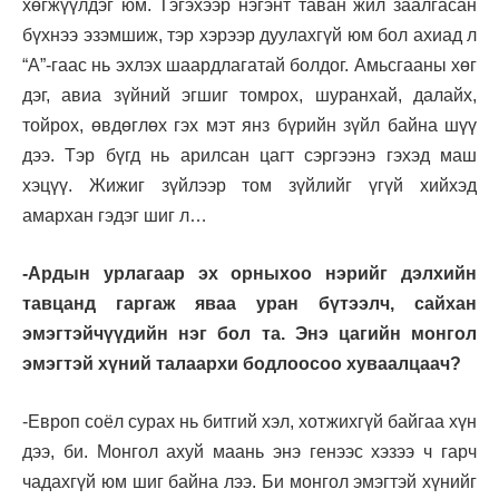
хөгжүүлдэг юм. Тэгэхээр нэгэнт таван жил заалгасан
бүхнээ эзэмшиж, тэр хэрээр дуулахгүй юм бол ахиад л
“А”-гаас нь эхлэх шаардлагатай болдог. Амьсгааны хөг
дэг, авиа зүйний эгшиг томрох, шуранхай, далайх,
тойрох, өвдөглөх гэх мэт янз бүрийн зүйл байна шүү
дээ. Тэр бүгд нь арилсан цагт сэргээнэ гэхэд маш
хэцүү. Жижиг зүйлээр том зүйлийг үгүй хийхэд
амархан гэдэг шиг л…
-Ардын урлагаар эх орныхоо нэрийг дэлхийн
тавцанд гаргаж яваа уран бүтээлч, сайхан
эмэгтэйчүүдийн нэг бол та. Энэ цагийн монгол
эмэгтэй хүний талаархи бодлоосоо хуваалцаач?
-Европ соёл сурах нь битгий хэл, хотжихгүй байгаа хүн
дээ, би. Монгол ахуй маань энэ генээс хэзээ ч гарч
чадахгүй юм шиг байна лээ. Би монгол эмэгтэй хүнийг