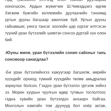
хоногшсон, Ардын жүжигчин Ш.Чимэдцэеэ өдгөө
Хөгжим бүжгийн коллежийн дуулаачийн тэнхимд
уртын дууны багшаар ажиллаж буй. Уртын дууны
гайхамшиг, уянга тансаг хоолойн цар хүрээг илтгэсэн
түүний уран бүтээлийг шимтэн сонсох дуртай хүн олон
бий.
-Юуны өмнө, уран бүтээлийн сонин сайхныг тань
сонсмоор санагдлаa?
-Би уран бүтээлийнхээ хажуугаар багшилж, өөрийн
хүүхдийг орхиод түмний хүүхдийн төлөө амьдралаа
зориулах болсон. Гэхдээ уран бүтээлээ үргэлж хийнэ
ээ. Морин хуурын чуулгын өдөр тутмын тоглолтоос
гадна хувийн уран бүтээлдээ анхаарч байгаа.
Монголын хамгийн том дуунууд бол хоёр актав,