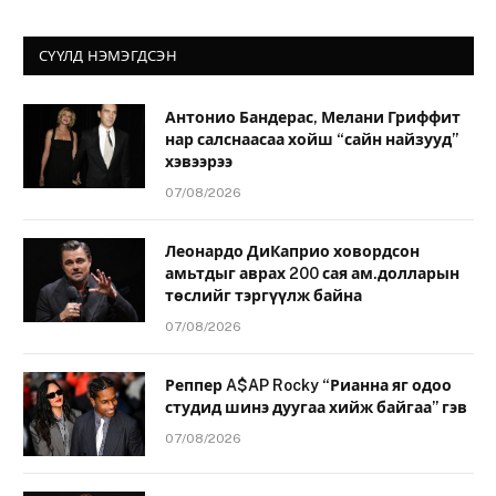
СҮҮЛД НЭМЭГДСЭН
Антонио Бандерас, Мелани Гриффит
нар салснаасаа хойш “сайн найзууд”
хэвээрээ
07/08/2026
Леонардо ДиКаприо ховордсон
амьтдыг аврах 200 сая ам.долларын
төслийг тэргүүлж байна
07/08/2026
Реппер A$AP Rocky “Рианна яг одоо
студид шинэ дуугаа хийж байгаа” гэв
07/08/2026