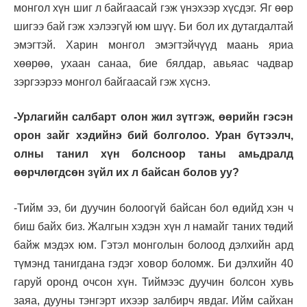
монгол хүн шиг л байгаасай гэж үнэхээр хүсдэг. Яг өөр
шигээ бай гэж хэлээгүй юм шүү. Би бол их дутагдалтай
эмэгтэй. Харин монгол эмэгтэйчүүд маань яриа
хөөрөө, ухаан санаа, бие бялдар, авьяас чадвар
зэргээрээ монгол байгаасай гэж хүснэ.
-Урлагийн салбарт олон жил зүтгэж, өөрийн гэсэн
орон зайг хэдийнэ бий болголоо. Уран бүтээлч,
олны танил хүн болсноор таны амьдралд
өөрчлөгдсөн зүйл их л байсан болов уу?
-Тийм ээ, би дуучин болоогүй байсан бол өдийд хэн ч
биш байх биз. Жалгын хэдэн хүн л намайг таних төдий
байж мэдэх юм. Гэтэл монголын болоод дэлхийн ард
түмэнд танигдана гэдэг ховор боломж. Би дэлхийн 40
гаруй оронд очсон хүн. Тиймээс дуучин болсон хувь
заяа, дууны тэнгэрт ихээр залбирч явдаг. Ийм сайхан