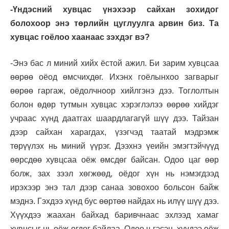
-Үндэсний хувцас үнэхээр сайхан зохидог
болохоор энэ төрлийн цуглуулга арвин биз. Та
хувцас гоёлоо хаанаас зэхдэг вэ?
-Энэ бас л миний хийх ёстой ажил. Би зарим хувцсаа
өөрөө оёод өмсчихдөг. Ихэнх гоёлынхоо загварыг
өөрөө гаргаж, оёдолчноор хийлгэнэ дээ. Тоглолтын
болон өдөр тутмын хувцас хэрэглэлээ өөрөө хийдэг
учраас хүнд даатгах шаардлагагүй шүү дээ. Тайзан
дээр сайхан харагдах, үзэгчэд таатай мэдрэмж
төрүүлэх нь миний үүрэг. Дээхнэ үеийн эмэгтэйчүүд
өөрсдөө хувцсаа оёж өмсдөг байсан. Одоо цаг өөр
болж, зах зээл хөгжөөд, оёдог хүн нь нэмэгдээд
ирэхээр энэ тал дээр санаа зовохоо больсон байж
мэднэ. Гэхдээ хүнд бус өөртөө найдах нь илүү шүү дээ.
Хүүхдээ жаахан байхад баривчнаас эхлээд хамаг
хувцсыг нь оёж өгдөг байлаа. Одоо ч гэсэн, хүүдээ оёж