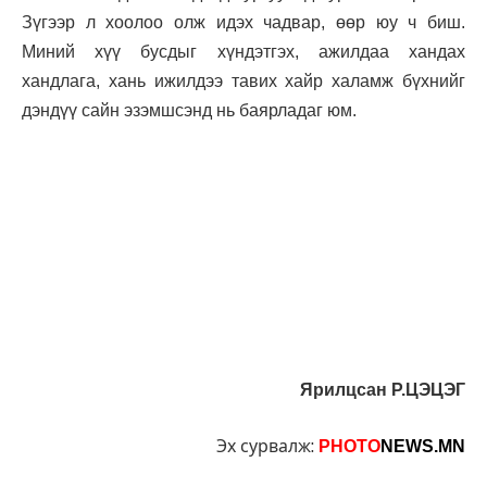
Зүгээр л хоолоо олж идэх чадвар, өөр юу ч биш.
Миний хүү бусдыг хүндэтгэх, ажилдаа хандах
хандлага, хань ижилдээ тавих хайр халамж бүхнийг
дэндүү сайн эзэмшсэнд нь баярладаг юм.
Ярилцсан Р.ЦЭЦЭГ
Эх сурвалж:
PHOTO
NEWS.MN