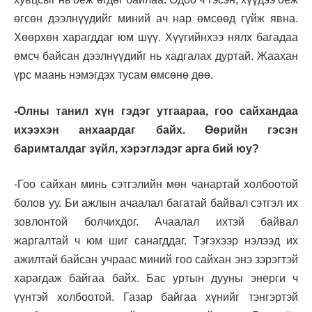
өгсөн дээлнүүдийг миний ач нар өмсөөд гүйж явна.
Хөөрхөн харагддаг юм шүү. Хүүгийнхээ нялх багадаа
өмсч байсан дээлнүүдийг нь хадгалах дуртай. Жаахан
үрс маань нэмэгдэх тусам өмсөнө дөө.
-Олны танил хүн гэдэг утгаараа, гоо сайхандаа
ихээхэн анхаардаг байх. Өөрийн гэсэн
баримталдаг зүйл, хэрэглэдэг арга бий юу?
-Гоо сайхан минь сэтгэлийн мөн чанартай холбоотой
болов уу. Би ажлын ачаалал багатай байвал сэтгэл их
зовлонтой болчихдог. Ачаалал ихтэй байвал
жаргалтай ч юм шиг санагддаг. Тэгэхээр нэлээд их
ажилтай байсан учраас миний гоо сайхан энэ зэрэгтэй
харагдаж байгаа байх. Бас уртын дууны энерги ч
үүнтэй холбоотой. Газар байгаа хүнийг тэнгэртэй