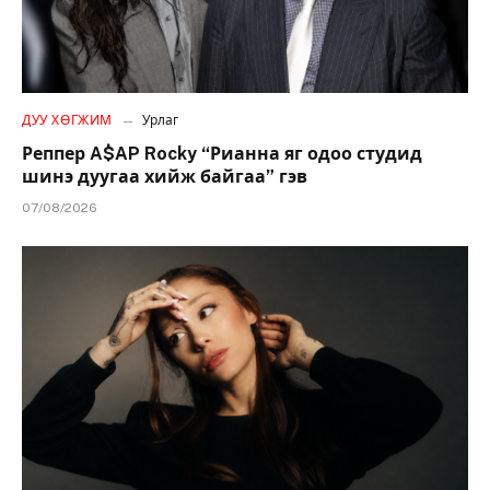
ДУУ ХӨГЖИМ
Урлаг
Реппер A$AP Rocky “Рианна яг одоо студид
шинэ дуугаа хийж байгаа” гэв
07/08/2026