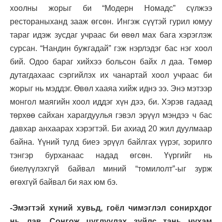
хоолны жорыг би “Модерн Номадс” сүлжээ
рестораныханд зааж өгсөн. Ингэж сүүтэй гурил юмуу
тараг идэж зусдаг учраас би өвөл мах бага хэрэглэж
сурсан. “Нандин бужгадай” гэж нэрлэдэг бас нэг хоол
бий. Одоо бараг хийхээ больсон байх л даа. Төмөр
дутагдахаас сэргийлэх их чанартай хоол учраас би
жорыг нь мэддэг. Өвөл хааяа хийж иднэ ээ. Энэ мэтээр
монгол маягийн хоол иддэг хүн дээ, би. Хэрэв гадаад
төрхөө сайхан харагдуулья гэвэл эрүүл мэндээ ч бас
давхар анхаарах хэрэгтэй. Би ахиад 20 жил дуулмаар
байна. Үүний тулд биеэ эрүүл байлгах үүрэг, зорилго
тэнгэр бурханаас надад өгсөн. Үүргийг нь
биелүүлэхгүй байвал миний “томилолт”-ыг зурж
өгөхгүй байвал би яах юм бэ.
-Эмэгтэй хүний хувьд, гоёл чимэглэл сонирхдог
нь лав. Сонгож цуглуулах зүйлс тань чухам