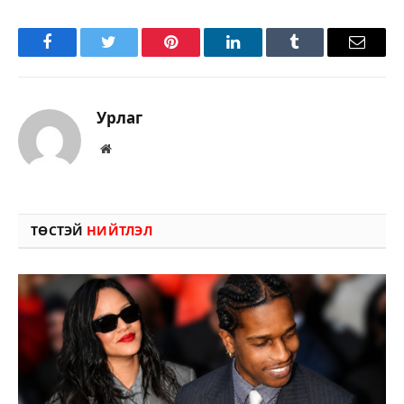
Facebook
Twitter
Pinterest
LinkedIn
Tumblr
Имэйл
Урлаг
Вэбсайт
ТӨСТЭЙ
НИЙТЛЭЛ