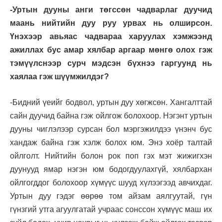
-Уртын дууны анги төгссөн чадварлаг дуучид
маань нийтийн дуу руу урвах нь олширсон.
Үнэхээр авьяас чадвараа харуулах хэмжээнд
ажиллах бус амар хялбар аргаар мөнгө олох гэж
тэмүүлснээр сурч мэдсэн бүхнээ гаргуунд нь
хаялаа гэж шүүмжилдэг?
-Бидний үеийг бодвол, уртын дуу хөгжсөн. Хангалттай
сайн дуучид байна гэж ойлгож болохоор. Нэгэнт уртын
дууны чиглэлээр сурсан бол мэргэжилдээ үнэнч бус
хандаж байна гэж хэлж болох юм. Энэ хоёр талтай
ойлголт. Нийтийн болон рок поп гэх мэт жижигхэн
дуунууд ямар нэгэн юм бодогдуулахгүй, хялбархан
ойлгогддог болохоор хүмүүс шууд хүлээгээд авчихдаг.
Уртын дуу гэдэг өөрөө том айзам аялгуутай, гүн
гүнзгий утга агуулгатай учраас сонссон хүмүүс маш их