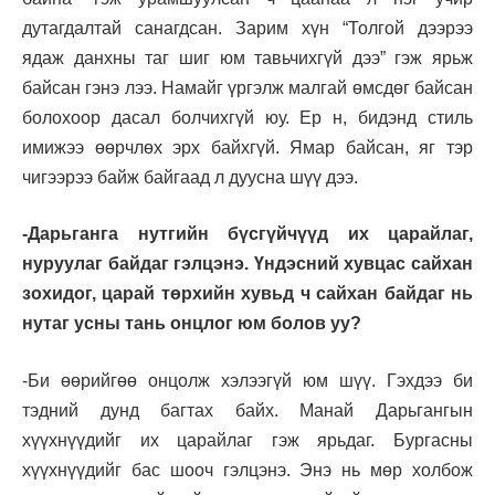
дутагдалтай санагдсан. Зарим хүн “Толгой дээрээ
ядаж данхны таг шиг юм тавьчихгүй дээ” гэж ярьж
байсан гэнэ лээ. Намайг үргэлж малгай өмсдөг байсан
болохоор дасал болчихгүй юу. Ер н, бидэнд стиль
имижээ өөрчлөх эрх байхгүй. Ямар байсан, яг тэр
чигээрээ байж байгаад л дуусна шүү дээ.
-Дарьганга нутгийн бүсгүйчүүд их царайлаг,
нуруулаг байдаг гэлцэнэ. Үндэсний хувцас сайхан
зохидог, царай төрхийн хувьд ч сайхан байдаг нь
нутаг усны тань онцлог юм болов уу?
-Би өөрийгөө онцолж хэлээгүй юм шүү. Гэхдээ би
тэдний дунд багтах байх. Манай Дарьгангын
хүүхнүүдийг их царайлаг гэж ярьдаг. Бургасны
хүүхнүүдийг бас шооч гэлцэнэ. Энэ нь мөр холбож