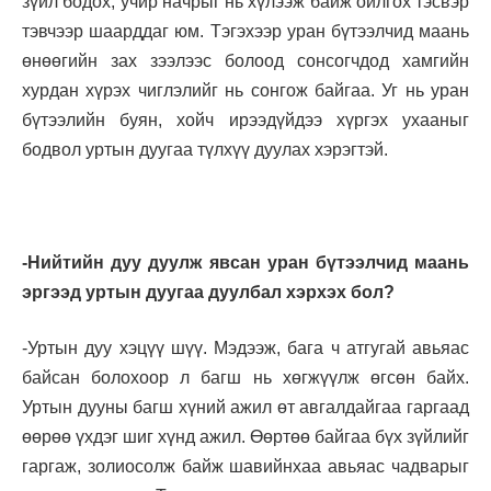
зүйл бодох, учир начрыг нь хүлээж байж ойлгох тэсвэр
тэвчээр шаарддаг юм. Тэгэхээр уран бүтээлчид маань
өнөөгийн зах зээлээс болоод сонсогчдод хамгийн
хурдан хүрэх чиглэлийг нь сонгож байгаа. Уг нь уран
бүтээлийн буян, хойч ирээдүйдээ хүргэх ухааныг
бодвол уртын дуугаа түлхүү дуулах хэрэгтэй.
-Нийтийн дуу дуулж явсан уран бүтээлчид маань
эргээд уртын дуугаа дуулбал хэрхэх бол?
-Уртын дуу хэцүү шүү. Мэдээж, бага ч атгугай авьяас
байсан болохоор л багш нь хөгжүүлж өгсөн байх.
Уртын дууны багш хүний ажил өт авгалдайгаа гаргаад
өөрөө үхдэг шиг хүнд ажил. Өөртөө байгаа бүх зүйлийг
гаргаж, золиосолж байж шавийнхаа авьяас чадварыг