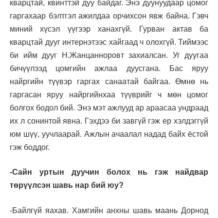
кварцтай, квинттэй дуу байдаг. Энэ дуунуудаар цомог
гаргахаар бэлтгэл ажилдаа орчихсон явж байна. Гэвч
миний хүсэл үүгээр ханахгүй. Гурван актав ба
кварцтай дууг интернэтээс хайгаад ч олохгүй. Тиймээс
би ийм дууг Н.Жанцанноровт захиалсан. Уг дуугаа
бичүүлээд цомгийн ажлаа дуусгана. Бас яруу
найргийн түүвэр гаргах санаатай байгаа. Өмнө нь
гаргасан яруу найргийнхаа түүврийг ч мөн цомог
болгох бодол бий. Энэ мэт ажлууд ар араасаа ундраад
их л сонинтой явна. Гэхдээ би завгүй гэж ер хэлдэггүй
юм шүү, уучлаарай. Ажлын ачаалал надад байх ёстой
гэж боддог.
-Сайн уртын дуучин болох нь гэж найдвар
төрүүлсэн шавь нар бий юу?
-Байлгүй яахав. Хамгийн анхны шавь маань Дорнод