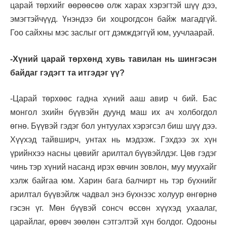
царай төрхийг өөрөөсөө олж харах хэрэгтэй шүү дээ,
эмэгтэйчүүд. Үнэндээ би хоцрогдсон байж магадгүй.
Гоо сайхны мэс заслыг огт дэмждэггүй юм, уучлаарай.
-Хүний царай төрхөнд хувь тавилан нь шингэсэн
байдаг гэдэгт та итгэдэг үү?
-Царай төрхөөс гадна хүний ааш авир ч бий. Бас
монгол эхийн бүүвэйн дуунд маш их ач холбогдол
өгнө. Бүүвэй гэдэг бол унтуулах хэрэгсэл биш шүү дээ.
Хүүхэд тайвширч, унтах нь мэдээж. Гэхдээ эх хүн
үрийнхээ насны цөвийг арилтал бүүвэйлдэг. Цөв гэдэг
чинь тэр хүний насанд ирэх өвчин зовлон, муу муухайг
хэлж байгаа юм. Харин бага балчирт нь тэр бүхнийг
арилтал бүүвэйлж чадвал энэ бүхнээс холуур өнгөрнө
гэсэн үг. Мөн бүүвэй сонсч өссөн хүүхэд ухаалаг,
царайлаг, өрөвч зөөлөн сэтгэлтэй хүн болдог. Одооны