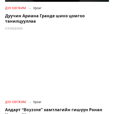
ДУУ ХӨГЖИМ
Урлаг
Дуучин Ариана Гранде шинэ цомгоо
танилцууллаа
07/08/2026
ДУУ ХӨГЖИМ
Урлаг
Алдарт “Boyzone” хамтлагийн гишүүн Ронан