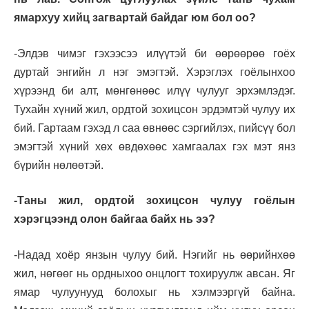
ямархуу хийц загвартай байдаг юм бол оо?
-Элдэв чимэг гэхээсээ илүүтэй би өөрөөрөө гоёх
дуртай энгийн л нэг эмэгтэй. Хэрэглэх гоёлынхоо
хүрээнд би алт, мөнгөнөөс илүү чулууг эрхэмлэдэг.
Тухайн хүний жил, ордтой зохицсон эрдэмтэй чулуу их
бий. Гартаам гэхэд л саа өвнөөс сэргийлэх, пийсүү бол
эмэгтэй хүний хөх өвдөхөөс хамгаалах гэх мэт янз
бүрийн нөлөөтэй.
-Таны жил, ордтой зохицсон чулуу гоёлын
хэрэгцээнд олон байгаа байх нь ээ?
-Надад хоёр янзын чулуу бий. Нэгийг нь өөрийнхөө
жил, нөгөөг нь ордныхоо онцлогт тохируулж авсан. Яг
ямар чулуунууд болохыг нь хэлмээргүй байна.