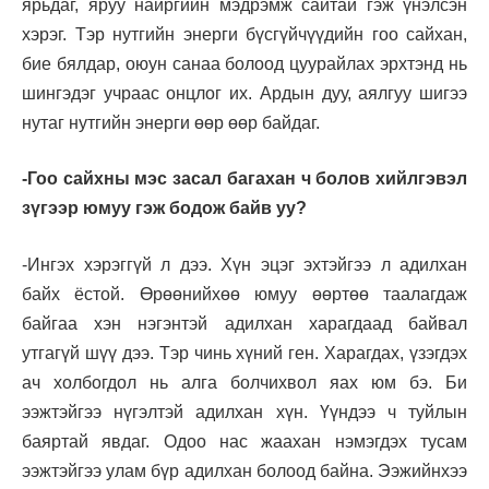
ярьдаг, яруу найргийн мэдрэмж сайтай гэж үнэлсэн
хэрэг. Тэр нутгийн энерги бүсгүйчүүдийн гоо сайхан,
бие бялдар, оюун санаа болоод цуурайлах эрхтэнд нь
шингэдэг учраас онцлог их. Ардын дуу, аялгуу шигээ
нутаг нутгийн энерги өөр өөр байдаг.
-Гоо сайхны мэс засал багахан ч болов хийлгэвэл
зүгээр юмуу гэж бодож байв уу?
-Ингэх хэрэггүй л дээ. Хүн эцэг эхтэйгээ л адилхан
байх ёстой. Өрөөнийхөө юмуу өөртөө таалагдаж
байгаа хэн нэгэнтэй адилхан харагдаад байвал
утгагүй шүү дээ. Тэр чинь хүний ген. Харагдах, үзэгдэх
ач холбогдол нь алга болчихвол яах юм бэ. Би
ээжтэйгээ нүгэлтэй адилхан хүн. Үүндээ ч туйлын
баяртай явдаг. Одоо нас жаахан нэмэгдэх тусам
ээжтэйгээ улам бүр адилхан болоод байна. Ээжийнхээ