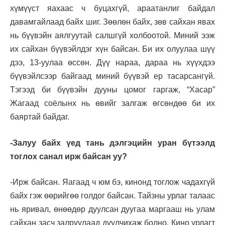
хүмүүст яахаас ч буцахгүй, араатанлиг байдал
давамгайлаад байх шиг. Зөөлөн байх, зөв сайхан явах
нь бүүвэйн аялгуутай салшгүй холбоотой. Миний ээж
их сайхан бүүвэйлдэг хүн байсан. Би их олуулаа шүү
дээ, 13-уулаа өссөн. Дүү нараа, дараа нь хүүхдээ
бүүвэйлсээр байгаад миний бүүвэй ер тасарсангүй.
Тэгээд би бүүвэйн дууны цомог гаргаж, “Хасар”
Жагаад соёлынх нь өвийг залгаж өгсөндөө би их
баяртай байдаг.
-Залуу байх үед тань дэлгэцийн уран бүтээлд
тоглох санал ирж байсан уу?
-Ирж байсан. Яагаад ч юм бэ, кинонд тоглож чадахгүй
байх гэж өөрийгөө голдог байсан. Тайзны урлаг талаас
нь яривал, өнөөдөр дуулсан дуугаа маргааш нь улам
сайхан засч залруулаад дуулчихаж болно. Кино урлагт