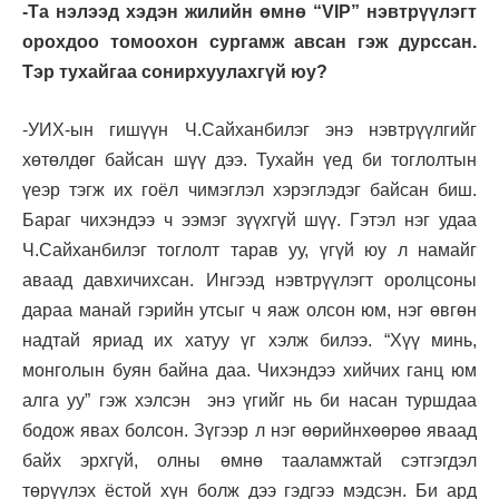
-Та нэлээд хэдэн жилийн өмнө “
VIP
” нэвтрүүлэгт
орохдоо томоохон сургамж авсан гэж дурссан.
Тэр тухайгаа сонирхуулахгүй юу?
-УИХ-ын гишүүн Ч.Сайханбилэг энэ нэвтрүүлгийг
хөтөлдөг байсан шүү дээ. Тухайн үед би тоглолтын
үеэр тэгж их гоёл чимэглэл хэрэглэдэг байсан биш.
Бараг чихэндээ ч ээмэг зүүхгүй шүү. Гэтэл нэг удаа
Ч.Сайханбилэг тоглолт тарав уу, үгүй юу л намайг
аваад давхичихсан. Ингээд нэвтрүүлэгт оролцсоны
дараа манай гэрийн утсыг ч яаж олсон юм, нэг өвгөн
надтай яриад их хатуу үг хэлж билээ. “Хүү минь,
монголын буян байна даа. Чихэндээ хийчих ганц юм
алга уу” гэж хэлсэн энэ үгийг нь би насан туршдаа
бодож явах болсон. Зүгээр л нэг өөрийнхөөрөө яваад
байх эрхгүй, олны өмнө тааламжтай сэтгэгдэл
төрүүлэх ёстой хүн болж дээ гэдгээ мэдсэн. Би ард