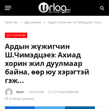
»
»
Урлаг.мн
Дуу хөгжим
Ардын жүжигчин Ш.Чимэдцэеэ: Ахиад хорин жил дуулмаар байна, өөр юу хэрэгтэй гэж…
ДУУ ХӨГЖИМ
Ардын жүжигчин
Ш.Чимэдцэеэ: Ахиад
хорин жил дуулмаар
байна, өөр юу хэрэгтэй
гэж…
Урлаг
10/02/2015
Сэтгэгдэл байхгүй
14 минут уншина