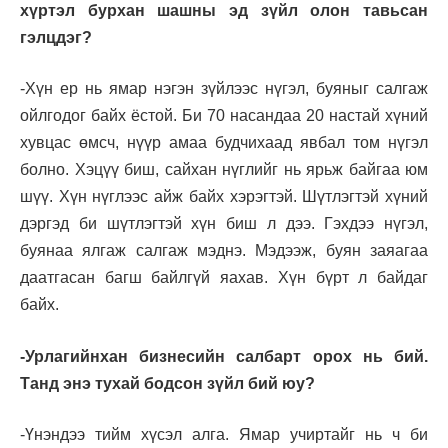
хүртэл бурхан шашны эд зүйл олон тавьсан
гэлцдэг?
-Хүн ер нь ямар нэгэн зүйлээс нүгэл, буяныг салгаж
ойлгодог байх ёстой. Би 70 насандаа 20 настай хүний
хувцас өмсч, нүүр амаа будчихаад явбал том нүгэл
болно. Хэцүү биш, сайхан нүглийг нь ярьж байгаа юм
шүү. Хүн нүглээс айж байх хэрэгтэй. Шүтлэгтэй хүний
дэргэд би шүтлэгтэй хүн биш л дээ. Гэхдээ нүгэл,
буянаа ялгаж салгаж мэднэ. Мэдээж, буян заяагаа
даатгасан багш байлгүй яахав. Хүн бүрт л байдаг
байх.
-Урлагийнхан бизнесийн салбарт орох нь бий.
Танд энэ тухай бодсон зүйл бий юу?
-Үнэндээ тийм хүсэл алга. Ямар учиртайг нь ч би