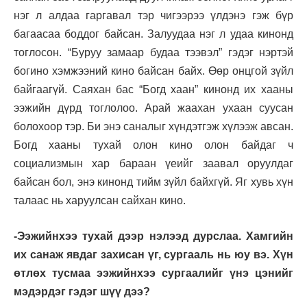
нэг л алдаа гаргавал тэр чигээрээ үлдэнэ гэж бүр
багаасаа боддог байсан. Залуудаа нэг л удаа кинонд
тоглосон. “Буруу замаар будаа тээвэл” гэдэг нэртэй
богино хэмжээний кино байсан байх. Өөр онцгой зүйл
байгаагүй. Саяхан бас “Богд хаан” кинонд их хааны
ээжийн дүрд тоглолоо. Арай жаахан ухаан суусан
болохоор тэр. Би энэ саналыг хүндэтгэж хүлээж авсан.
Богд хааны тухай олон кино олон байдаг ч
социализмын хар бараан үеийг заавал оруулдаг
байсан бол, энэ кинонд тийм зүйл байхгүй. Яг хувь хүн
талаас нь харуулсан сайхан кино.
-Ээжийнхээ тухай дээр нэлээд дурслаа. Хамгийн
их санаж явдаг захисан үг, сургааль нь юу вэ. Хүн
өтлөх тусмаа ээжийнхээ сургаалийг үнэ цэнийг
мэдэрдэг гэдэг шүү дээ?