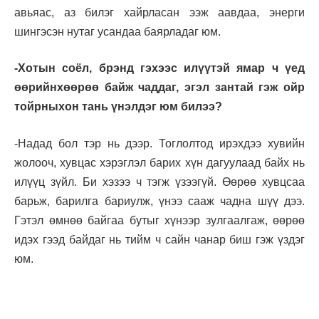
авьяас, аз билэг хайрласан ээж аавдаа, энерги
шингэсэн нутаг усандаа баярладаг юм.
-Хотын соёл, брэнд гэхээс илүүтэй ямар ч үед
өөрийнхөөрөө байж чаддаг, эгэл зантай гэж ойр
тойрныхон тань үнэлдэг юм билээ?
-Надад бол тэр нь дээр. Тоглолтод ирэхдээ хувийн
жолооч, хувцас хэрэглэл барих хүн дагуулаад байх нь
илүүц зүйл. Би хэзээ ч тэгж үзээгүй. Өөрөө хувцсаа
барьж, барилга бариулж, үнээ сааж чадна шүү дээ.
Гэтэл өмнөө байгаа бутыг хүнээр зулгаалгаж, өөрөө
идэх гээд байдаг нь тийм ч сайн чанар биш гэж үздэг
юм.