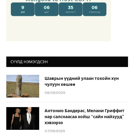
СҮҮЛД НЭМЭГДСЭН
Шаврын үүдний улаан тохойн хүн
чулуун хөшөө
08/08/2026
Антонио Бандерас, Мелани Гриффит
нар салснаасаа хойш “сайн найзууд”
хэвээрээ
07/08/2026