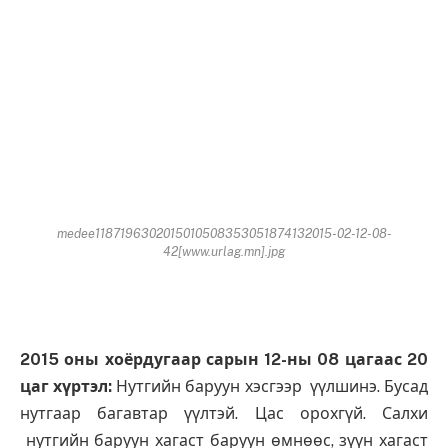
medee1187196302015010508353051874132015-02-12-08-
42[www.urlag.mn].jpg
2015 оны хоёрдугаар сарын 12-ны 08 цагаас 20
цаг хүртэл:
Нутгийн баруун хэсгээр үүлшинэ. Бусад
нутгаар багавтар үүлтэй. Цас орохгүй. Салхи
нутгийн баруун хагаст баруун өмнөөс, зүүн хагаст