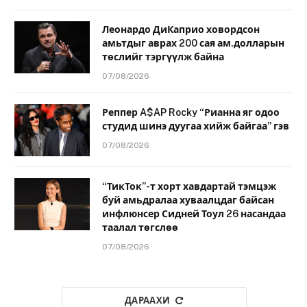
Леонардо ДиКаприо ховордсон
амьтдыг аврах 200 сая ам.долларын
төслийг тэргүүлж байна
07/08/2026
Реппер A$AP Rocky “Рианна яг одоо
студид шинэ дуугаа хийж байгаа” гэв
07/08/2026
“ТикТок”-т хорт хавдартай тэмцэж
буй амьдралаа хуваалцдаг байсан
инфлюнсер Сидней Тоул 26 насандаа
таалал төгслөө
07/08/2026
ДАРААХИ