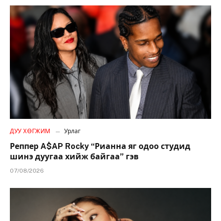
ДУУ ХӨГЖИМ
Урлаг
Реппер A$AP Rocky “Рианна яг одоо студид
шинэ дуугаа хийж байгаа” гэв
07/08/2026