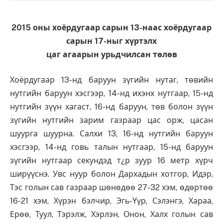
2015 оны хоёрдугаар сарын 13-наас хоёрдугаар
сарын 17-ныг хүртэлх
цаг агаарын урьдчилсан төлөв
Хоёрдугаар 13-нд баруун зүгийн нутаг, төвийн
нутгийн баруун хэсгээр, 14-нд ихэнх нутгаар, 15-нд
нутгийн зүүн хагаст, 16-нд баруун, төв болон зүүн
зүгийн нутгийн зарим газраар цас орж, цасан
шуурга шуурна. Салхи 13, 16-нд нутгийн баруун
хэсгээр, 14-нд говь талын нутгаар, 15-нд баруун
зүгийн нутгаар секундэд т¿р зуур 16 метр хүрч
ширүүснэ. Увс нуур болон Дархадын хотгор, Идэр,
Тэс голын сав газраар шөнөдөө 27-32 хэм, өдөртөө
16-21 хэм, Хүрэн бэлчир, Эгь-Үүр, Сэлэнгэ, Хараа,
Ерөө, Туул, Тэрэлж, Хэрлэн, Онон, Халх голын сав