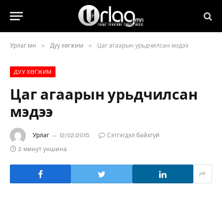
»
»
Урлаг.мн
Дуу хөгжим
Цаг агаарын урьдчилсан мэдээ
ДУУ ХӨГЖИМ
Цаг агаарын урьдчилсан
мэдээ
Урлаг
12/02/2015
Сэтгэгдэл байхгүй
2 минут уншина