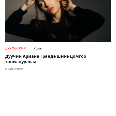
ДУУ ХӨГЖИМ
Урлаг
Дуучин Ариана Гранде шинэ цомгоо
танилцууллаа
07/08/2026