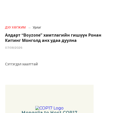
ДУУ ХӨГЖИМ
Урлаг
Алдарт “Boyzone” хамтлагийн гишүүн Ронан
Китинг Монголд анх удаа дуулна
07/08/2026
Сэтгэгдэл хаалттай