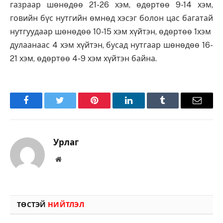
газраар шөнөдөө 21-26 хэм, өдөртөө 9-14 хэм,
говийн бүс нутгийн өмнөд хэсэг болон цас багатай
нутгуудаар шөнөдөө 10-15 хэм хүйтэн, өдөртөө 1хэм
дулаанаас 4 хэм хүйтэн, бусад нутгаар шөнөдөө 16-
21 хэм, өдөртөө 4-9 хэм хүйтэн байна.
Facebook
Twitter
Pinterest
LinkedIn
Tumblr
Имэйл
Урлаг
Вэбсайт
ТӨСТЭЙ
НИЙТЛЭЛ