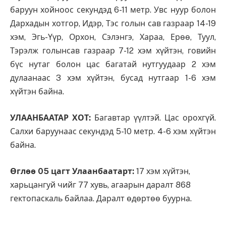
баруун хойноос секундэд 6-11 метр. Увс нуур болон
Дархадын хотгор, Идэр, Тэс голын сав газраар 14-19
хэм, Эгь-Үүр, Орхон, Сэлэнгэ, Хараа, Ерөө, Туул,
Тэрэлж голынсав газраар 7-12 хэм хүйтэн, говийн
бүс нутаг болон цас багатай нутгуудаар 2 хэм
дулаанаас 3 хэм хүйтэн, бусад нутгаар 1-6 хэм
хүйтэн байна.
УЛААНБААТАР ХОТ:
Багавтар үүлтэй. Цас орохгүй.
Салхи баруунаас секундэд 5-10 метр. 4-6 хэм хүйтэн
байна.
Өглөө 05 цагт Улаанбаатарт:
17 хэм хүйтэн,
харьцангуй чийг 77 хувь, агаарын даралт 868
гектопаскаль байлаа. Даралт өдөртөө буурна.