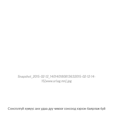
Snapshot_2015-02-12_140140180813632015-02-12-14-
15[www.urlag.mn].jpg
Сонсголгүй хүмүүс анх удаа дуу чимээг сонсоод хэрхэн баярлаж буй