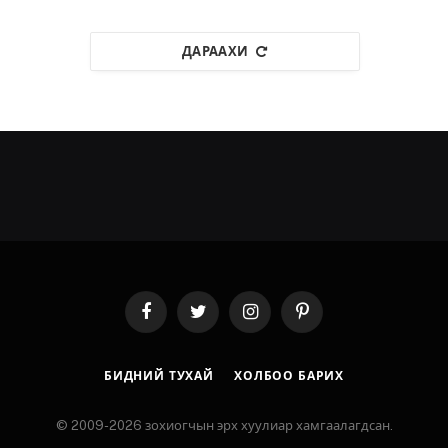
ДАРААХИ
Facebook
Twitter
Instagram
Pinterest
БИДНИЙ ТУХАЙ
ХОЛБОО БАРИХ
© 2009-2026 зохиогчын эрх хуулиар хамгаалагдсан.