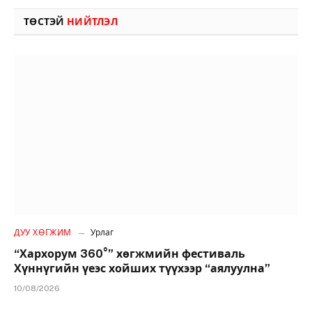
ТӨСТЭЙ
НИЙТЛЭЛ
ДУУ ХӨГЖИМ
Урлаг
“Хархорум 360°” хөгжмийн фестиваль
Хүннүгийн үеэс хойших түүхээр “аялуулна”
10/08/2026