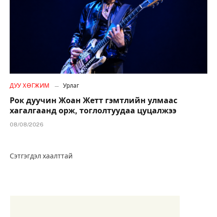
ДУУ ХӨГЖИМ
Урлаг
Рок дуучин Жоан Жетт гэмтлийн улмаас
хагалгаанд орж, тоглолтуудаа цуцалжээ
08/08/2026
Сэтгэгдэл хаалттай