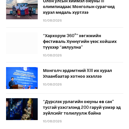
Олон улсын хиймэл оюуны III
олимпиадаас Монголын сурагчид
хүрэл медаль хүртлээ
10/08/2026
“Хархорум 360°” хөгжмийн
фестиваль Хүннүгийн үеэс хойших
түүхээр “аялуулна”
10/08/2026
Монголч эрдэмтний XIII их хурал
Улаанбаатар хотноо эхэллээ
10/08/2026
“Дүрслэх урлагийн оюуны өв сан”
тусгай үзэсгэлэнд 200 гаруй үзмэр эд
зүйлсийг толилуулж байна
10/08/2026