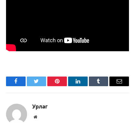
Facebook
Twitter
Pinterest
LinkedIn
Tumblr
Имэйл
Урлаг
Вэбсайт