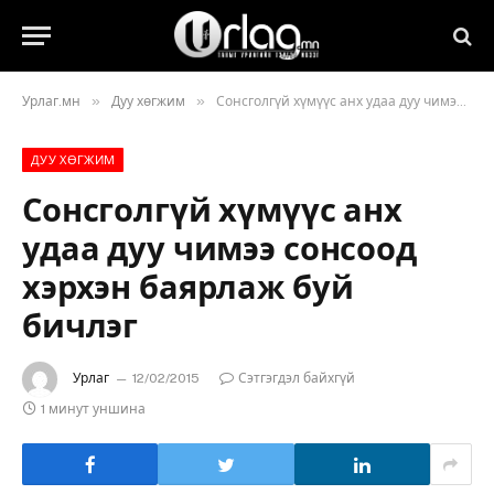
»
»
Урлаг.мн
Дуу хөгжим
Сонсголгүй хүмүүс анх удаа дуу чимээ сонсоод хэрхэн баярлаж буй бичлэг
ДУУ ХӨГЖИМ
Сонсголгүй хүмүүс анх
удаа дуу чимээ сонсоод
хэрхэн баярлаж буй
бичлэг
Урлаг
12/02/2015
Сэтгэгдэл байхгүй
1 минут уншина