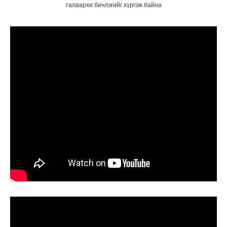
талаархи бичлэгийг хүргэж байна