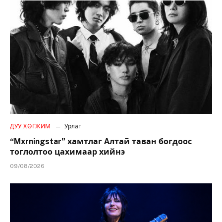
ДУУ ХӨГЖИМ
Урлаг
“Mxrningstar” хамтлаг Алтай таван богдоос
тоглолтоо цахимаар хийнэ
09/08/2026