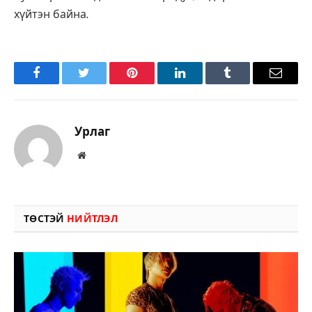
хүйтэн байна.
Facebook
Twitter
Pinterest
LinkedIn
Tumblr
Имэйл
Урлаг
Вэбсайт
ТӨСТЭЙ
НИЙТЛЭЛ