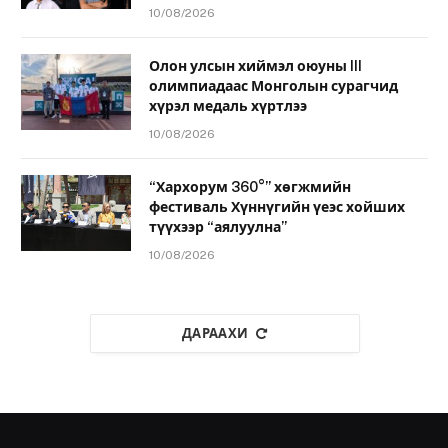
10/08/2026
Олон улсын хиймэл оюуны III
олимпиадаас Монголын сурагчид
хүрэл медаль хүртлээ
10/08/2026
“Хархорум 360°” хөгжмийн
фестиваль Хүннүгийн үеэс хойших
түүхээр “аялуулна”
10/08/2026
ДАРААХИ