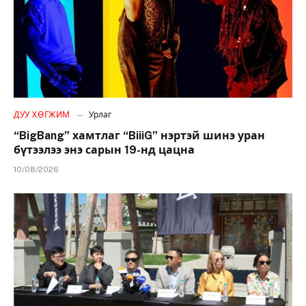
ДУУ ХӨГЖИМ
Урлаг
“BigBang” хамтлаг “BiiiG” нэртэй шинэ уран
бүтээлээ энэ сарын 19-нд цацна
10/08/2026