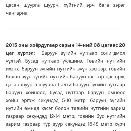
цасан шуурга шуурч, хүйтний эрч бага зэрэг
чангарна.
2015 оны хоёрдугаар сарын 14-ний 08 цагаас 20
цаг хүртэл
:
Баруун зүгийн нутгаар солигдмол
үүлтэй. Бусад нутгаар үүлшинэ. Төвийн нутгийн
ихэнх, баруун зүгийн нутгийн зүүн хэсгээр, говийн
болон зүүн зүгийн нутгийн баруун хэсгээр цас орж,
цасан шуурга шуурна. Салхи баруун зүгийн нутгаар
баруун хойноос, бусад нутгаар баруун өмнөөс
хойш эргэж секундэд 5-10 метр, баруун зүгийн
нутийн өмнөд хэсэг болон төвийн нутгийн зарим
газраар секундэд 12-14 метр, говийн бүс нутгийн
зарим газраар түр зуур секундэд 16-18 метр хүрч