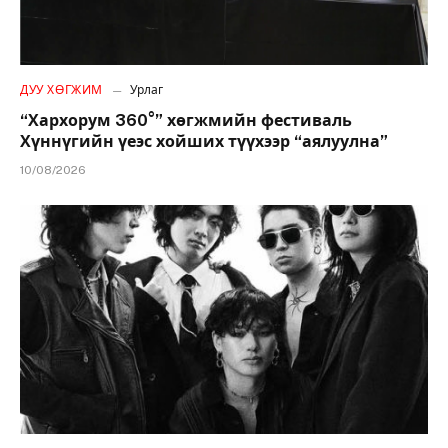
ДУУ ХӨГЖИМ
Урлаг
“Хархорум 360°” хөгжмийн фестиваль
Хүннүгийн үеэс хойших түүхээр “аялуулна”
10/08/2026