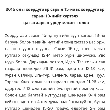
2015 оны хоёрдугаар сарын 15-наас хоёрдугаар
сарын 19-нийг хүртэлх
цаг агаарын урьдчилсан төлөв
Хоёрдугаар сарын 15-нд нутгийн зүүн хагаст, 18-нд
баруун болон төвийн нутгийн хойд хэсгээр цас орж,
цасан шуурга шуурна. Салхи 15-нд говь талын
нутгаар секундэд 12-14 метр хүрч ширүүснэ. Увс
нуур болон Дархадын хотгор, Идэр, Тэс голын сав
газраар шөнөдөө 26-31 хэм, өдөртөө 13-18 хэм,
Хүрэн бэлчир, Эгь-Үүр, Сэлэнгэ, Хараа, Ерөө, Туул,
Тэрэлж, Халх голын сав газраар шөнөдөө 21-26 хэм,
өдөртөө 7-12 хэм, говийн бүс нутгийн өмнөд хэсэг
болон цас багатай нутгуудаар шөнөдөө 9-14 хэм
хүйтэн, өдөртөө 4 хэм дулаанаас 1 хэм хүйтэн, бусад
нутгаар шөнөдөө 15-20 градус, өдөртөө 2-7 хэм