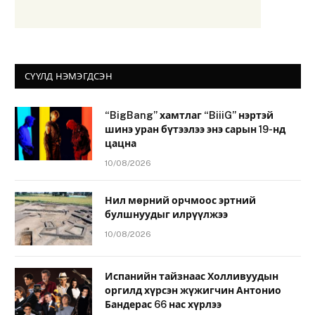
СҮҮЛД НЭМЭГДСЭН
“BigBang” хамтлаг “BiiiG” нэртэй
шинэ уран бүтээлээ энэ сарын 19-нд
цацна
10/08/2026
Нил мөрний орчмоос эртний
булшнуудыг илрүүлжээ
10/08/2026
Испанийн тайзнаас Холливуудын
оргилд хүрсэн жүжигчин Антонио
Бандерас 66 нас хүрлээ