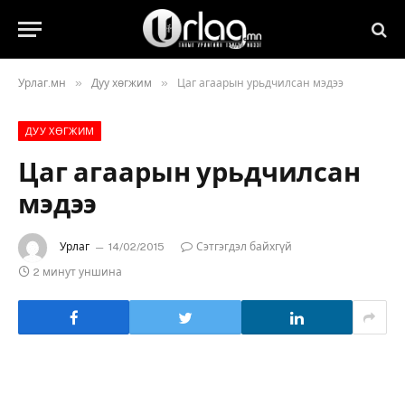
»
»
Урлаг.мн
Дуу хөгжим
Цаг агаарын урьдчилсан мэдээ
ДУУ ХӨГЖИМ
Цаг агаарын урьдчилсан
мэдээ
Урлаг
14/02/2015
Сэтгэгдэл байхгүй
2 минут уншина