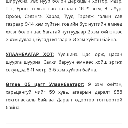
ширүүснэ. Увс нуур болон Дархадын хотгор, Идэр,
Тэс, Ерөө, голын сав газраар 16-21 хэм, Эгь-Үүр,
Орхон, Сэлэнгэ, Хараа, Туул, Тэрэлж голын сав
газраар 9-14 хэм хүйтэн, говийн бүс нутгийн өмнөд
хэсэг болон цас багатай нутгуудаар 2 хэм хүйтэнээс
3 хэм дулаан, бусад нутгаар 3-8 хэм хүйтэн байна.
УЛААНБААТАР ХОТ:
Үүлшинэ. Цас орж, цасан
шуурга шуурна. Салхи баруун өмнөөс хойш эргэж
секундэд 6-11 метр. 3-5 хэм хүйтэн байна.
Өглөө 05 цагт Улаанбаатарт:
9 хэм хүйтэн,
харьцангуй чийг 59 хувь, агаарын даралт 858
гектопаскаль байлаа. Даралт өдөртөө тогтвортой
байна.