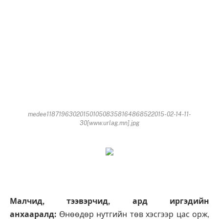
medee1187196302015010508358164868522015-02-14-11-
30[www.urlag.mn].jpg
Малчид, тээвэрчид, ард иргэдийн
анхааралд:
Өнөөдөр нутгийн төв хэсгээр цас орж,