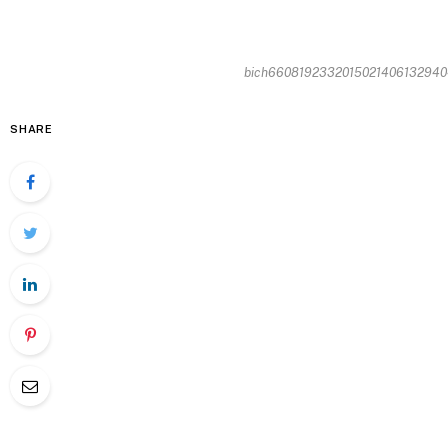
bich660819233201502140613294042
SHARE