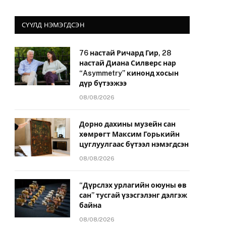
СҮҮЛД НЭМЭГДСЭН
76 настай Ричард Гир, 28
настай Диана Силверс нар
“Asymmetry” кинонд хосын
дүр бүтээжээ
08/08/2026
Дорно дахины музейн сан
хөмрөгт Максим Горькийн
цуглуулгаас бүтээл нэмэгдсэн
08/08/2026
“Дүрслэх урлагийн оюуны өв
сан” тусгай үзэсгэлэнг дэлгэж
байна
08/08/2026