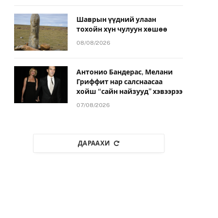
Шаврын үүдний улаан
тохойн хүн чулуун хөшөө
08/08/2026
Антонио Бандерас, Мелани
Гриффит нар салснаасаа
хойш “сайн найзууд” хэвээрээ
07/08/2026
ДАРААХИ