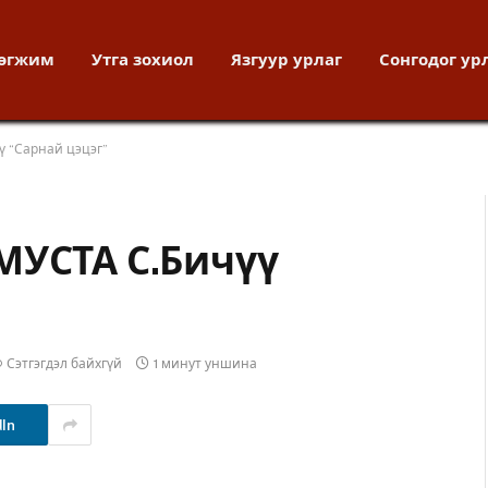
хөгжим
Утга зохиол
Язгуур урлаг
Сонгодог ур
ү “Сарнай цэцэг”
МУСТА С.Бичүү
Сэтгэгдэл байхгүй
1 минут уншина
dIn