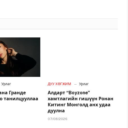
Урлаг
ДУУ ХӨГЖИМ
Урлаг
ана Гранде
Алдарт “Boyzone”
о танилцууллаа
хамтлагийн гишүүн Ронан
Китинг Монголд анх удаа
дуулна
07/08/2026