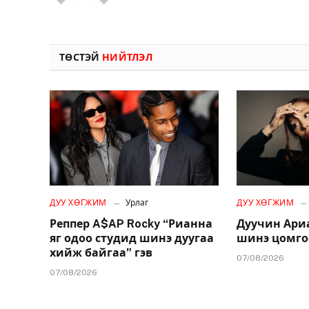
ТӨСТЭЙ
НИЙТЛЭЛ
ДУУ ХӨГЖИМ
Урлаг
ДУУ ХӨГЖИМ
Реппер A$AP Rocky “Рианна
Дуучин Ари
яг одоо студид шинэ дуугаа
шинэ цомго
хийж байгаа” гэв
07/08/2026
07/08/2026