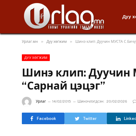
Дуу 
»
»
Урлаг.мн
Дуу хөгжим
Шинэ клип: Дуучин МУСТА С.Бичү
ДУУ ХӨГЖИМ
Шинэ клип: Дуучин 
“Сарнай цэцэг”
Урлаг
14/02/2015
Шинэчлэгдсэн:
20/02/2026
Facebook
Twitter
Linke