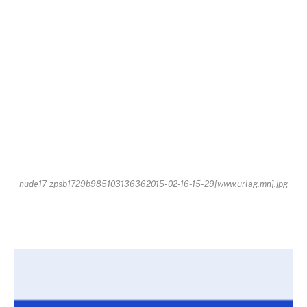
nude17_zpsb1729b985103136362015-02-16-15-29[www.urlag.mn].jpg