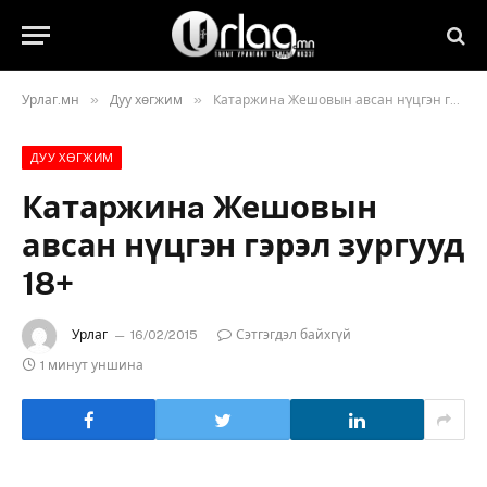
»
»
Урлаг.мн
Дуу хөгжим
Катаржинa Жешовын авсан нүцгэн гэрэл зургууд 18+
ДУУ ХӨГЖИМ
Катаржинa Жешовын
авсан нүцгэн гэрэл зургууд
18+
Урлаг
16/02/2015
Сэтгэгдэл байхгүй
1 минут уншина