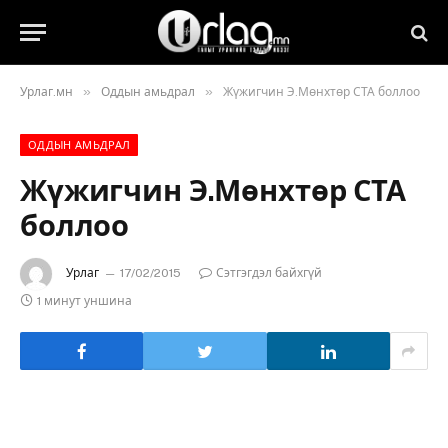
»
»
Урлаг.мн
Оддын амьдрал
Жүжигчин Э.Мөнхтөр СТА боллоо
ОДДЫН АМЬДРАЛ
Жүжигчин Э.Мөнхтөр СТА
боллоо
Урлаг
17/02/2015
Сэтгэгдэл байхгүй
1 минут уншина