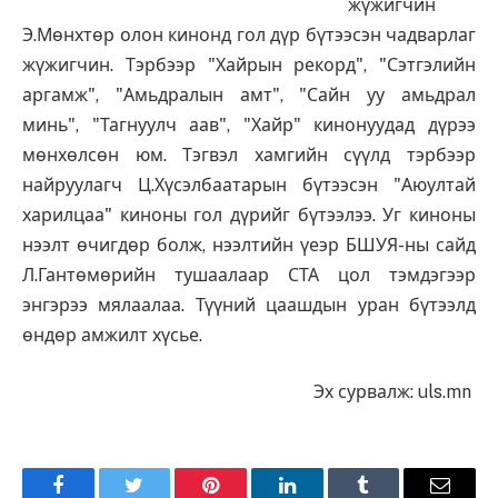
жүжигчин
Э.Мөнхтөр олон кинонд гол дүр бүтээсэн чадварлаг
жүжигчин. Тэрбээр "Хайрын рекорд", "Сэтгэлийн
аргамж", "Амьдралын амт", "Сайн уу амьдрал
минь", "Тагнуулч аав", "Хайр" кинонуудад дүрээ
мөнхөлсөн юм. Тэгвэл хамгийн сүүлд тэрбээр
найруулагч Ц.Хүсэлбаатарын бүтээсэн "Аюултай
харилцаа" киноны гол дүрийг бүтээлээ. Уг киноны
нээлт өчигдөр болж, нээлтийн үеэр БШУЯ-ны сайд
Л.Гантөмөрийн тушаалаар СТА цол тэмдэгээр
энгэрээ мялаалаа. Түүний цаашдын уран бүтээлд
өндөр амжилт хүсье.
Эх сурвалж: uls.mn