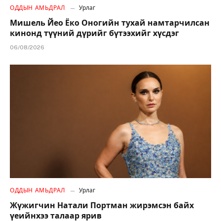
ОДДЫН АМЬДРАЛ
Урлаг
Мишель Йео Ёко Оногийн тухай намтарчилсан
кинонд түүний дүрийг бүтээхийг хүсдэг
06/08/2026
ОДДЫН АМЬДРАЛ
Урлаг
Жүжигчин Натали Портман жирэмсэн байх
үеийнхээ талаар ярив