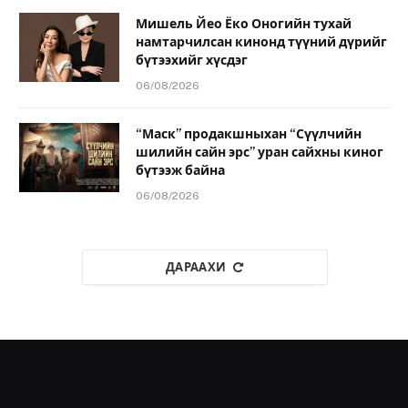
Мишель Йео Ёко Оногийн тухай
намтарчилсан кинонд түүний дүрийг
бүтээхийг хүсдэг
06/08/2026
“Маск” продакшныхан “Сүүлчийн
шилийн сайн эрс” уран сайхны киног
бүтээж байна
06/08/2026
ДАРААХИ