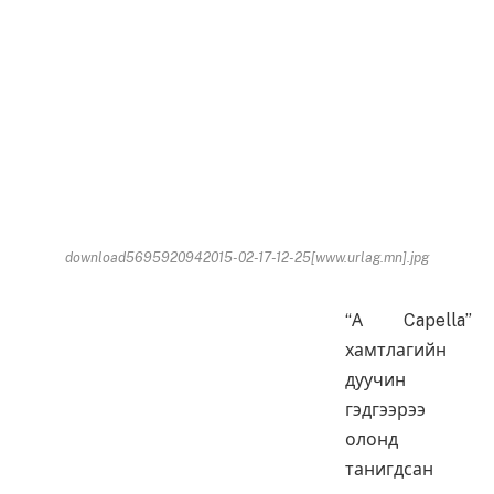
download5695920942015-02-17-12-25[www.urlag.mn].jpg
“А Capella”
хамтлагийн
дуучин
гэдгээрээ
олонд
танигдсан