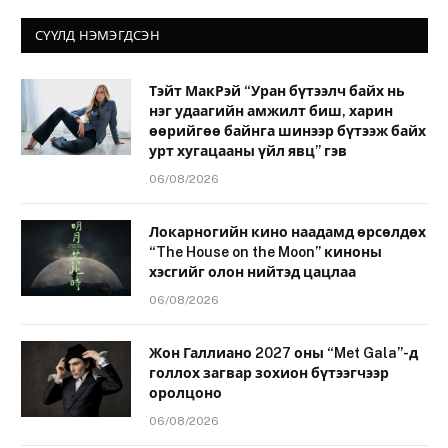
СҮҮЛД НЭМЭГДСЭН
Тэйт МакРэй “Уран бүтээлч байх нь
нэг удаагийн амжилт биш, харин
өөрийгөө байнга шинээр бүтээж байх
урт хугацааны үйл явц” гэв
06/08/2026
Локарногийн кино наадамд өрсөлдөх
“The House on the Moon” киноны
хэсгийг олон нийтэд цацлаа
06/08/2026
Жон Галлиано 2027 оны “Met Gala”-д
голлох загвар зохион бүтээгчээр
оролцоно
06/08/2026