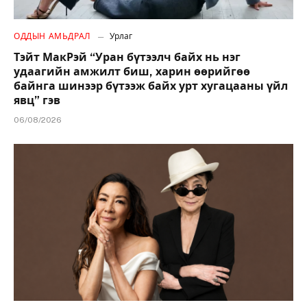
ОДДЫН АМЬДРАЛ
Урлаг
Тэйт МакРэй “Уран бүтээлч байх нь нэг
удаагийн амжилт биш, харин өөрийгөө
байнга шинээр бүтээж байх урт хугацааны үйл
явц” гэв
06/08/2026