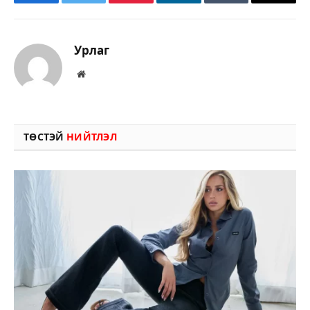
Facebook
Twitter
Pinterest
LinkedIn
Tumblr
Имэйл
Урлаг
Вэбсайт
ТӨСТЭЙ
НИЙТЛЭЛ