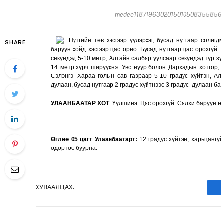
medee11871963020150105083558568
Нутгийн төв хэсгээр үүлэрхэг, бусад нутгаар солиг
SHARE
баруун хойд хэсгээр цас орно. Бусад нутгаар цас орохгүй.
секундэд 5-10 метр, Алтайн салбар уулсаар секундэд түр зу
14 метр хүрч ширүүснэ. Увс нуур болон Дархадын хотгор, И
Сэлэнгэ, Хараа голын сав газраар 5-10 градус хүйтэн, Ал
дулаан, бусад нутгаар 2 градус хүйтнээс 3 градус дулаан б
УЛААНБААТАР ХОТ:
Үүлшинэ. Цас орохгүй. Салхи баруун ө
Өглөө 05 цагт Улаанбаатарт:
12 градус хүйтэн, харьцангу
өдөртөө буурна.
ХУВААЛЦАХ.