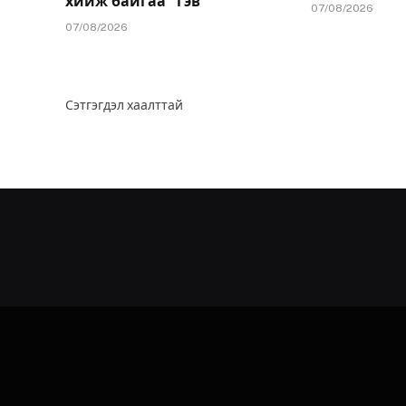
хийж байгаа” гэв
07/08/2026
07/08/2026
Сэтгэгдэл хаалттай