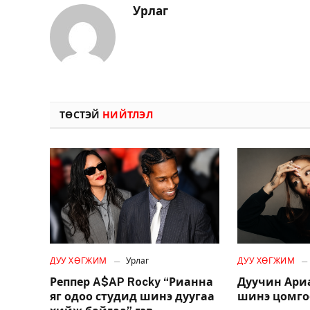
Урлаг
ТӨСТЭЙ
НИЙТЛЭЛ
ДУУ ХӨГЖИМ
Урлаг
ДУУ ХӨГЖИМ
Реппер A$AP Rocky “Рианна
Дуучин Ари
яг одоо студид шинэ дуугаа
шинэ цомго