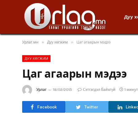
Дуу 
»
»
Урлаг.мн
Дуу хөгжим
Цаг агаарын мэдээ
ДУУ ХӨГЖИМ
Цаг агаарын мэдээ
Урлаг
18/02/2015
Сэтгэгдэл байхгүй
1 мину
Facebook
Twitter
Linke