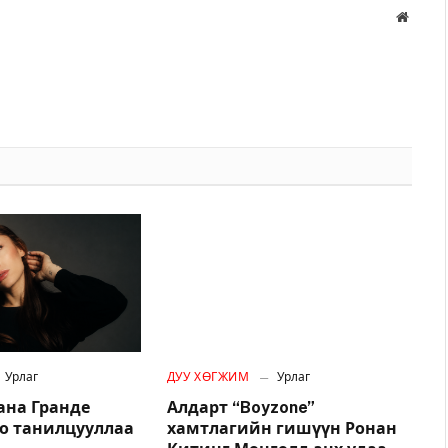
Вэбса
Урлаг
ДУУ ХӨГЖИМ
Урлаг
ана Гранде
Алдарт “Boyzone”
о танилцууллаа
хамтлагийн гишүүн Ронан