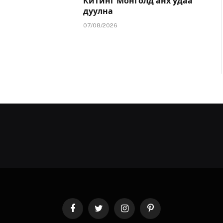
Китинг Монголд анх удаа
дуулна
07/08/2026
Facebook
Twitter
Instagram
Pinterest