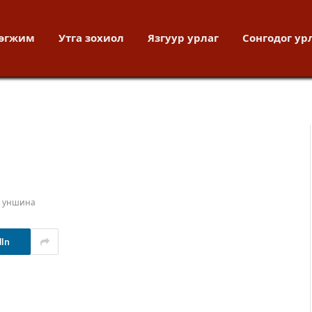
хөгжим
Утга зохиол
Язгуур урлаг
Сонгодог ур
т уншина
dIn