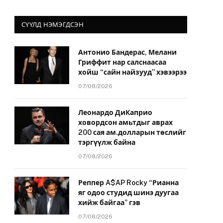
СҮҮЛД НЭМЭГДСЭН
Антонио Бандерас, Мелани
Гриффит нар салснаасаа
хойш “сайн найзууд” хэвээрээ
07/08/2026
Леонардо ДиКаприо
ховордсон амьтдыг аврах
200 сая ам.долларын төслийг
тэргүүлж байна
07/08/2026
Реппер A$AP Rocky “Рианна
яг одоо студид шинэ дуугаа
хийж байгаа” гэв
07/08/2026