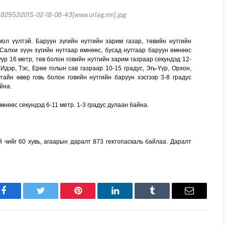
29532015-02-18-08-43[www.urlag.mn].jpg
дмол үүлтэй. Баруун зүгийн нутгийн зарим газар, төвийн нутгийн
 Салхи зүүн зүгийн нутгаар өмнөөс, бусад нутгаар баруун өмнөөс
ур 16 метр, төв болон говийн нутгийн зарим газраар секундэд 12-
дэр, Тэс, Ерөө голын сав газраар 10-15 градус, Эгь-Үүр, Орхон,
тайн өвөр говь болон говийн нутгийн баруун хэсгээр 3-8 градус
айна.
мнөөс секундэд 6-11 метр. 1-3 градус дулаан байна.
й чийг 60 хувь, агаарын даралт 873 гектопаскаль байлаа. Даралт
Facebook
Twitter
Pinterest
LinkedIn
Tumblr
Имэйл