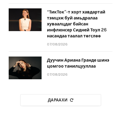
“ТикТок”-т хорт хавдартай
тэмцэж буй амьдралаа
хуваалцдаг байсан
инфлюнсер Сидней Тоул 26
насандаа таалал төгслөө
07/08/2026
Дуучин Ариана Гранде шинэ
цомгоо танилцууллаа
07/08/2026
ДАРААХИ