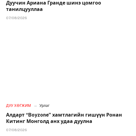
Дуучин Ариана Гранде шинэ цомгоо
танилцууллаа
07/08/2026
ДУУ ХӨГЖИМ
Урлаг
Алдарт “Boyzone” хамтлагийн гишүүн Ронан
Китинг Монголд анх удаа дуулна
07/08/2026