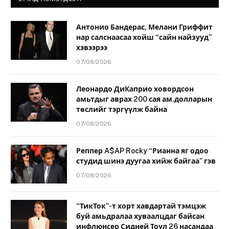
Антонио Бандерас, Мелани Гриффит
нар салснаасаа хойш “сайн найзууд”
хэвээрээ
07/08/2026
Леонардо ДиКаприо ховордсон
амьтдыг аврах 200 сая ам.долларын
төслийг тэргүүлж байна
07/08/2026
Реппер A$AP Rocky “Рианна яг одоо
студид шинэ дуугаа хийж байгаа” гэв
07/08/2026
“ТикТок”-т хорт хавдартай тэмцэж
буй амьдралаа хуваалцдаг байсан
инфлюнсер Сидней Тоул 26 насандаа