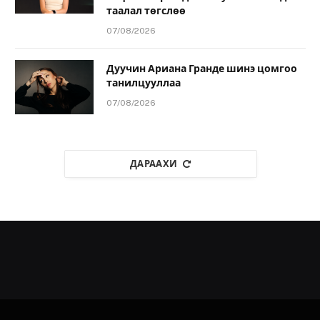
таалал төгслөө
07/08/2026
Дуучин Ариана Гранде шинэ цомгоо
танилцууллаа
07/08/2026
ДАРААХИ