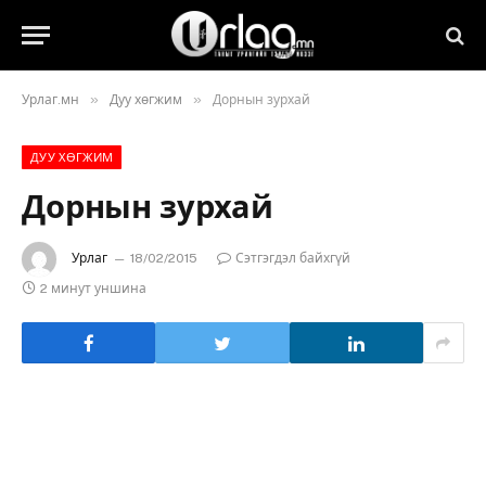
»
»
Урлаг.мн
Дуу хөгжим
Дорнын зурхай
ДУУ ХӨГЖИМ
Дорнын зурхай
Урлаг
18/02/2015
Сэтгэгдэл байхгүй
2 минут уншина