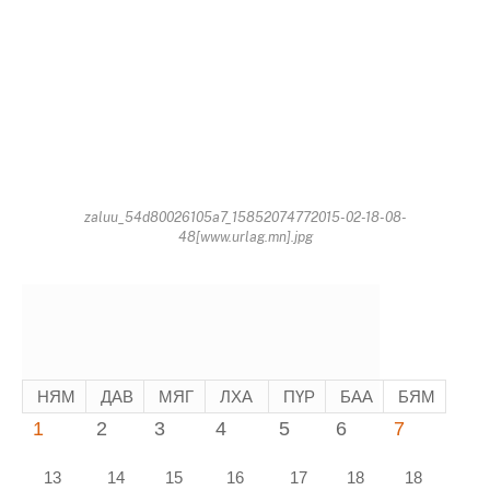
zaluu_54d80026105a7_15852074772015-02-18-08-
48[www.urlag.mn].jpg
НЯМ
ДАВ
МЯГ
ЛХА
ПҮР
БАА
БЯМ
1
2
3
4
5
6
7
13
14
15
16
17
18
18