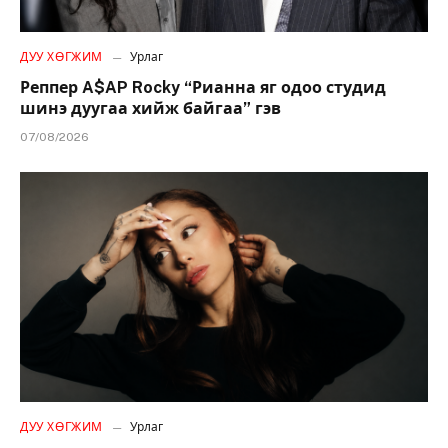
ДУУ ХӨГЖИМ
Урлаг
Реппер A$AP Rocky “Рианна яг одоо студид
шинэ дуугаа хийж байгаа” гэв
07/08/2026
ДУУ ХӨГЖИМ
Урлаг