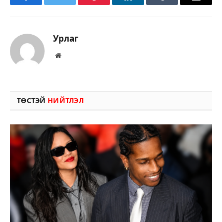
Facebook
Twitter
Pinterest
LinkedIn
Tumblr
Имэйл
Урлаг
Вэбсайт
ТӨСТЭЙ
НИЙТЛЭЛ