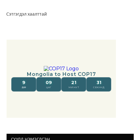
Сэтгэгдэл хаалттай
СҮҮЛД НЭМЭГДСЭН