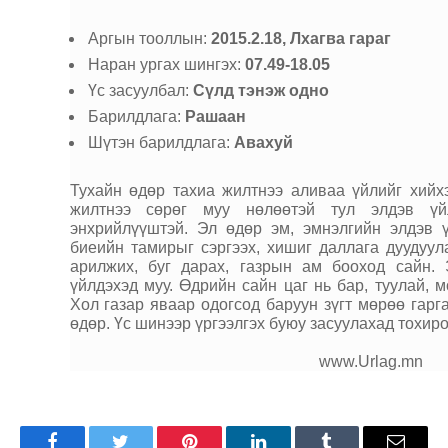
Аргын тооллын:
2015.2.18, Лхагва гараг
Наран ургах шингэх:
07.49-18.05
Үс засуулбал:
Сүлд тэнэж одно
Барилдлага:
Рашаан
Шүтэн барилдлага:
Авахуй
Тухайн өдөр тахиа жилтнээ аливаа үйлийг хийх
жилтнээ сөрөг муу нөлөөтэй тул элдэв үй
энхрийлүүштэй. Эл өдөр эм, эмнэлгийн элдэв ү
биеийн тамирыг сэргээх, хишиг даллага дуудуула
арилжих, буг дарах, газрын ам бооход сайн. 
үйлдэхэд муу. Өдрийн сайн цаг нь бар, туулай, мо
Хол газар яваар одогсод баруун зүгт мөрөө гарг
өдөр. Үс шинээр үргээлгэх буюу засуулахад тохир
www.Urlag.mn