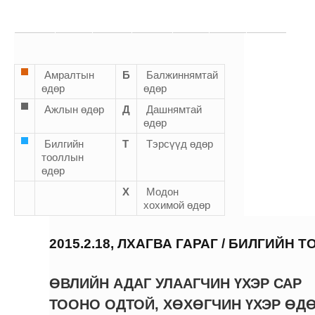
Амралтын
Б
Балжиннямтай
өдөр
өдөр
Ажлын өдөр
Д
Дашнямтай
өдөр
Билгийн
Т
Тэрсүүд өдөр
тооллын
өдөр
Х
Модон
хохимой өдөр
2015.2.18, ЛХАГВА ГАРАГ / БИЛГИЙН 
ӨВЛИЙН АДАГ УЛААГЧИН ҮХЭР САР
ТООНО ОДТОЙ, ХӨХӨГЧИН ҮХЭР ӨД