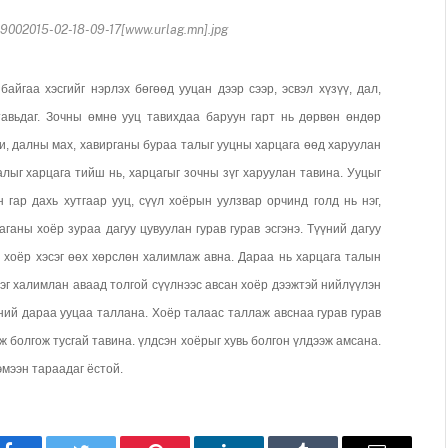
02015-02-18-09-17[www.urlag.mn].jpg
байгаа хэсгийг нэрлэх бөгөөд ууцан дээр сээр, э
свэл хүзүү, дал,
тавьдаг. Зочны өмнө ууц тавихдаа баруун гарт нь дөрвөн өндөр
и, далны мах, хавирганы бураа талыг ууцны харцага өөд харуулан
алыг харцага тийш нь, харцагыг зочны зүг харуулан тавина. Ууцыг
гар дахь хутгаар ууц, сүүл хоёрын уулзвар орчинд голд нь нэг,
аны хоёр зураа дагуу цувуулан гурав гурав эсгэнэ. Түүний дагуу
 хоёр хэсэг өөх хөрслөн халимлаж авна. Дараа нь харцага талын
эг халимлан аваад толгой сүүлнээс авсан хоёр дээжтэй нийлүүлэн
эний дараа ууцаа таллана. Хоёр талаас таллаж авснаа гурав гурав
эж болгож тусгай тавина. үлдсэн хоёрыг хувь болгон үлдээж амсана.
эмээн тараадаг ёстой.