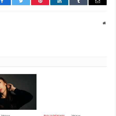
Facebook
Twitter
Pinterest
LinkedIn
Tumblr
Имэйл
Вэбса