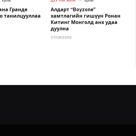
Урлаг
ДУУ ХӨГЖИМ
Урлаг
ана Гранде
Алдарт “Boyzone”
о танилцууллаа
хамтлагийн гишүүн Ронан
Китинг Монголд анх удаа
дуулна
07/08/2026