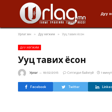
Дуу 
»
»
Урлаг.мн
Дуу хөгжим
Ууц тавих ёсон
ДУУ ХӨГЖИМ
Ууц тавих ёсон
Урлаг
18/02/2015
Сэтгэгдэл байхгүй
1 мину
Facebook
Twitter
Linke