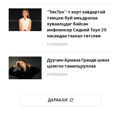
“ТикТок”-т хорт хавдартай
тэмцэж буй амьдралаа
хуваалцдаг байсан
инфлюнсер Сидней Тоул 26
насандаа таалал төгслөө
07/08/2026
Дуучин Ариана Гранде шинэ
цомгоо танилцууллаа
07/08/2026
ДАРААХИ