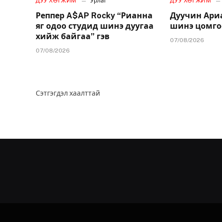
ДУУ ХӨГЖИМ
Урлаг
ДУУ ХӨГЖИМ
Реппер A$AP Rocky “Рианна
Дуучин Ари
яг одоо студид шинэ дуугаа
шинэ цомго
хийж байгаа” гэв
07/08/2026
07/08/2026
Сэтгэгдэл хаалттай