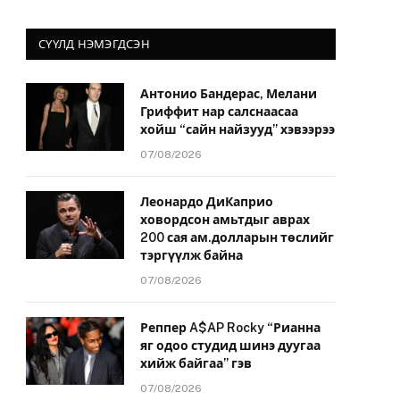
СҮҮЛД НЭМЭГДСЭН
Антонио Бандерас, Мелани
Гриффит нар салснаасаа
хойш “сайн найзууд” хэвээрээ
07/08/2026
Леонардо ДиКаприо
ховордсон амьтдыг аврах
200 сая ам.долларын төслийг
тэргүүлж байна
07/08/2026
Реппер A$AP Rocky “Рианна
яг одоо студид шинэ дуугаа
хийж байгаа” гэв
07/08/2026