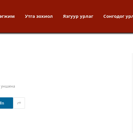
хөгжим
Утга зохиол
Язгуур урлаг
Сонгодог ур
т уншина
dIn