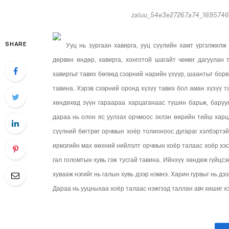
zaluu_54e3e27267a74_169574690
SHARE
Ууц нь зургаан хавирга, ууц сүүлийн хамт үргэлжилж 
дөрвөн өндөр, хавирга, хонготой шагайт чөмөг дагуулан 
хавиргыг тавих бөгөөд сээрний нарийн үзүүр, шаантыг борв
тавина. Хэрэв сээрний оронд хүзүү тавих бол аман хүзүү т
хөндөхөд зүүн гараараа харцаганаас түшин барьж, баруун 
дараа нь олон яс уулзах орчмоос эхлэн өөрийн тийш харцаг
сүүлний бөгтрөг орчмын хоёр толионоос дугараг хэлбэртэй
ирмэгийн мах өөхний нийлэлт орчмын хоёр талаас хоёр хэс
гал голомтын хувь гэж тусгай тавина. Ийнхүү хөндөж гүйцс
хувааж нэгийг нь галын хувь дээр нэмнэ. Харин гурвыг нь дэ
Дараа нь ууцныхаа хоёр талаас нэжгээд таллан авч хишиг х