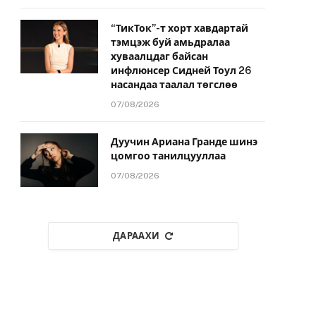
“ТикТок”-т хорт хавдартай
тэмцэж буй амьдралаа
хуваалцдаг байсан
инфлюнсер Сидней Тоул 26
насандаа таалал төгслөө
07/08/2026
Дуучин Ариана Гранде шинэ
цомгоо танилцууллаа
07/08/2026
ДАРААХИ