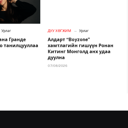
Урлаг
ДУУ ХӨГЖИМ
Урлаг
ана Гранде
Алдарт “Boyzone”
о танилцууллаа
хамтлагийн гишүүн Ронан
Китинг Монголд анх удаа
дуулна
07/08/2026