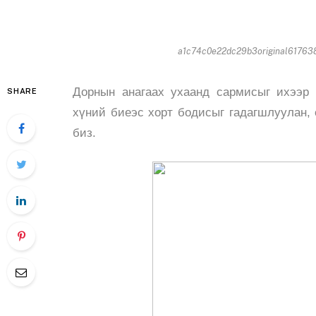
a1c74c0e22dc29b3original617638
Дорнын анагаах ухаанд сармисыг ихээр 
SHARE
хүний биеэс хорт бодисыг гадагшлуулан, 
биз.