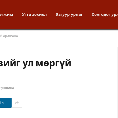
хөгжим
Утга зохиол
Язгуур урлаг
Сонгодог ур
үй арилгана
вийг ул мөргүй
т уншина
dIn