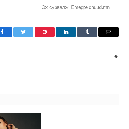
Эх сурвалж: Emegteichuud.mn
Facebook
Twitter
Pinterest
LinkedIn
Tumblr
Имэйл
Вэбса