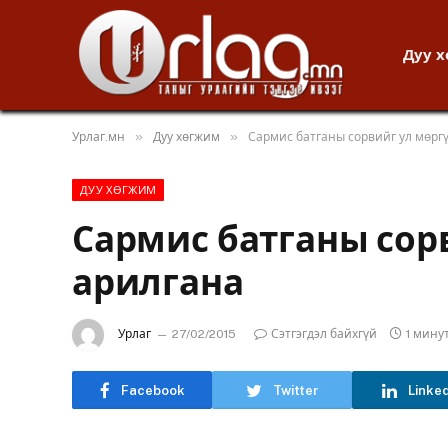
Дуу 
»
»
Урлаг.мн
Дуу хөгжим
Сармис батганы сорвийг ул мөрг
ДУУ ХӨГЖИМ
Сармис батганы сор
арилгана
Урлаг
27/02/2015
Сэтгэгдэл байхгүй
1 мину
Facebook
Twitter
Linke