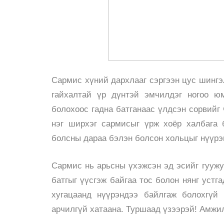
Сармис хүний дархлааг сэргээн цус шингэл
гайхалтай үр дүнтэй эмчилдэг ногоо 
болохоос гадна батганаас үлдсэн сорвийг
нэг ширхэг сармисыг үрж хоёр халбага 
болсны дараа бэлэн болсон хольцыг нүүрэ
Сармис нь арьсны үхэжсэн эд эсийг гуужу
батгыг үүсгэж байгаа тос болон нянг уст
хугацаанд нүүрэндээ байлгаж болохгүй 
арчилгүй хатаана. Туршаад үзээрэй! Амжил