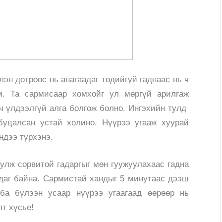
эн дотроос нь анагаадаг төдийгүй гаднаас нь ч
юм.
Та сармисаар хомхойг ул мөргүй арилгаж
 ч үлдээлгүй алга болгож болно. Ингэхийн тулд
буцалсан устай холино. Нүүрээ угааж хуурай
ндээ түрхэнэ.
улж сорвитой гадаргыг мөн гуужуулахаас гадна
гадаг байна. Сармистай хандыг 5 минутаас дээш
ба бүлээн усаар нүүрээ угаагаад өөрөөр нь
т хүсье!