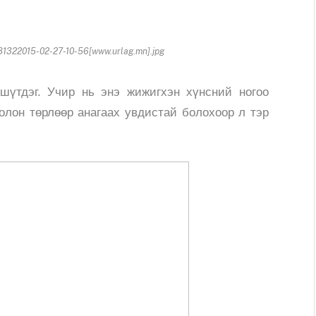
1322015-02-27-10-56[www.urlag.mn].jpg
шүтдэг. Учир нь энэ жижигхэн хүнсний ногоо
олон төрлөөр анагаах увдистай болохоор л тэр