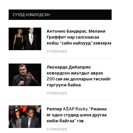
СҮҮЛД НЭМЭГДСЭН
Антонио Бандерас, Мелани
Гриффит нар салснаасаа
хойш “сайн найзууд” хэвээрээ
07/08/2026
Леонардо ДиКаприо
ховордсон амьтдыг аврах
200 сая ам.долларын төслийг
тэргүүлж байна
07/08/2026
Реппер A$AP Rocky “Рианна
яг одоо студид шинэ дуугаа
хийж байгаа” гэв
07/08/2026