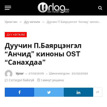
»
»
Урлаг.мн
Дуу хөгжим
Дуучин П.Баярцэнгэл “Анчид” киноны OST “Санахдаа”
ДУУ ХӨГЖИМ
Дуучин П.Баярцэнгэл
“Анчид” киноны OST
“Санахдаа”
Урлаг
27/02/2015
Шинэчлэгдсэн:
20/02/2026
Сэтгэгдэл байхгүй
1 минут уншина