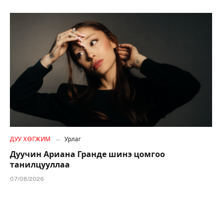
ДУУ ХӨГЖИМ
Урлаг
Дуучин Ариана Гранде шинэ цомгоо
танилцууллаа
07/08/2026