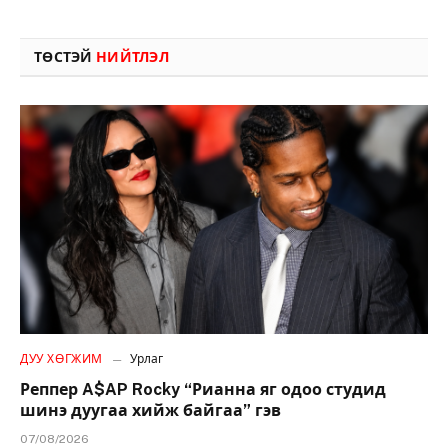
ТӨСТЭЙ
НИЙТЛЭЛ
ДУУ ХӨГЖИМ
Урлаг
Реппер A$AP Rocky “Рианна яг одоо студид
шинэ дуугаа хийж байгаа” гэв
07/08/2026