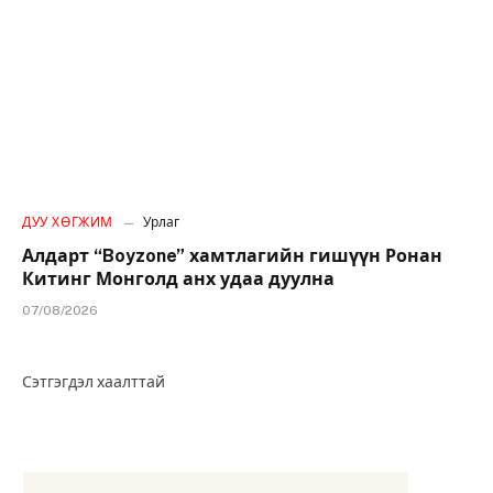
ДУУ ХӨГЖИМ
Урлаг
Алдарт “Boyzone” хамтлагийн гишүүн Ронан
Китинг Монголд анх удаа дуулна
07/08/2026
Сэтгэгдэл хаалттай