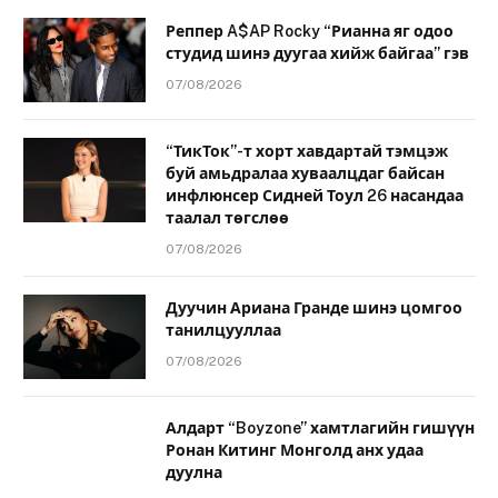
Реппер A$AP Rocky “Рианна яг одоо
студид шинэ дуугаа хийж байгаа” гэв
07/08/2026
“ТикТок”-т хорт хавдартай тэмцэж
буй амьдралаа хуваалцдаг байсан
инфлюнсер Сидней Тоул 26 насандаа
таалал төгслөө
07/08/2026
Дуучин Ариана Гранде шинэ цомгоо
танилцууллаа
07/08/2026
Алдарт “Boyzone” хамтлагийн гишүүн
Ронан Китинг Монголд анх удаа
дуулна