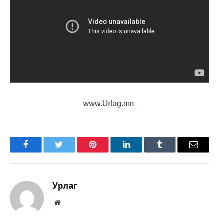
www.Urlag.mn
Facebook
Twitter
Pinterest
LinkedIn
Tumblr
Имэйл
Урлаг
Вэбсайт