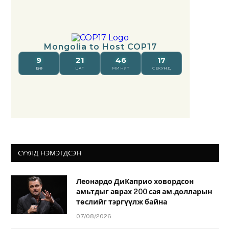
СҮҮЛД НЭМЭГДСЭН
Леонардо ДиКаприо ховордсон
амьтдыг аврах 200 сая ам.долларын
төслийг тэргүүлж байна
07/08/2026