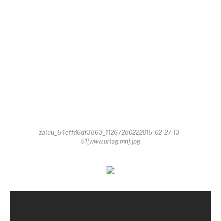
zaluu_54effd6df3863_11267280222015-02-27-13-
51[www.urlag.mn].jpg