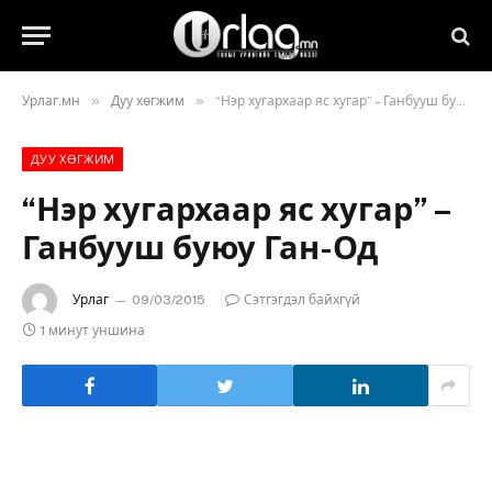
»
»
Урлаг.мн
Дуу хөгжим
“Нэр хугархаар яс хугар” – Ганбууш буюу Ган-Од
ДУУ ХӨГЖИМ
“Нэр хугархаар яс хугар” –
Ганбууш буюу Ган-Од
Урлаг
09/03/2015
Сэтгэгдэл байхгүй
1 минут уншина