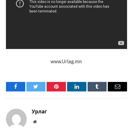
www.Urlag.mn
Facebook
Twitter
Pinterest
LinkedIn
Tumblr
Имэйл
Урлаг
Вэбсайт