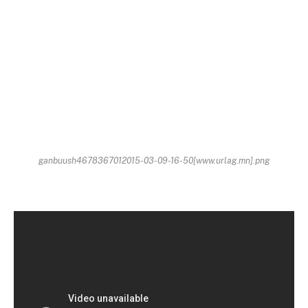
ganbuush4678367012015-03-09-16-50[www.urlag.mn].png