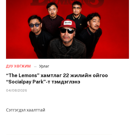
ДУУ ХӨГЖИМ
Урлаг
“The Lemons” хамтлаг 22 жилийн ойгоо
“Socialpay Park”-т тэмдэглэнэ
04/08/2026
Сэтгэгдэл хаалттай