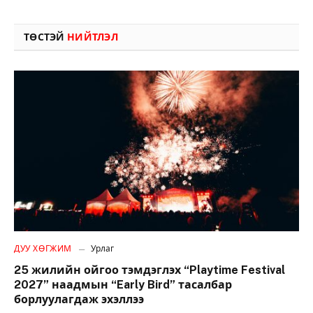
ТӨСТЭЙ
НИЙТЛЭЛ
ДУУ ХӨГЖИМ
Урлаг
25 жилийн ойгоо тэмдэглэх “Playtime Festival
2027” наадмын “Early Bird” тасалбар
борлуулагдаж эхэллээ