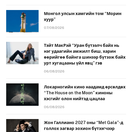
Монгол улсын хамгийн том “Морин
хуур”
07/08/2026
Тэйт МакРэй “Уран бүтээлч байх нь
нэг удаагийн амжилт биш, харин
өөрийгөө байнга шинээр бүтээж байх
урт хугацааны үйл явц” гэв
06/08/2026
Локарногийн кино наадамд өрсөлдөх
“The House on the Moon” киноны
хэсгийг олон нийтэд цацлаа
06/08/2026
Жон Галлиано 2027 оны “Met Gala”-д
голлох загвар зохион бүтээгчээр