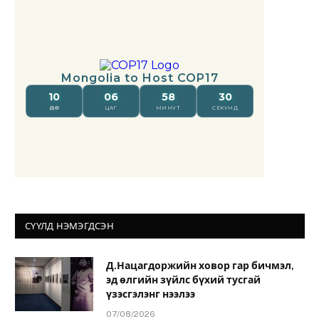
СҮҮЛД НЭМЭГДСЭН
Д.Нацагдоржийн ховор гар бичмэл,
эд өлгийн зүйлс бүхий тусгай
үзэсгэлэнг нээлээ
07/08/2026