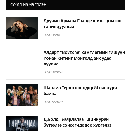
СҮҮЛД НЭМЭГДСЭН
Дуучин Ариана Гранде шинэ цомгоо
танилцууллаа
07/08/2026
Алдарт “Boyzone” хамтлагийн гишүүн
Ронан Китинг Монголд анх удаа
дуулна
07/08/2026
Шарлиз Терон өнөөдөр 51 нас хүрч
байна
07/08/2026
Д.Болд “Баярлалаа” шинэ уран
бүтээлээ сонсогчдодоо хүргэлээ