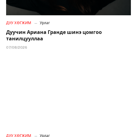
ДУУ ХӨГЖИМ
Урлаг
Дуучин Ариана Гранде шинэ цомгоо
танилцууллаа
07/08/2026
ДУУ ХӨГЖИМ
Урлаг