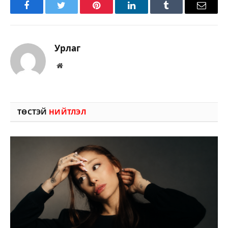
Facebook
Twitter
Pinterest
LinkedIn
Tumblr
Имэйл
Урлаг
Вэбсайт
ТӨСТЭЙ
НИЙТЛЭЛ