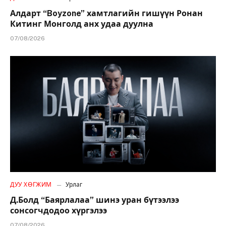
Алдарт “Boyzone” хамтлагийн гишүүн Ронан
Китинг Монголд анх удаа дуулна
07/08/2026
ДУУ ХӨГЖИМ
Урлаг
Д.Болд “Баярлалаа” шинэ уран бүтээлээ
сонсогчдодоо хүргэлээ
07/08/2026