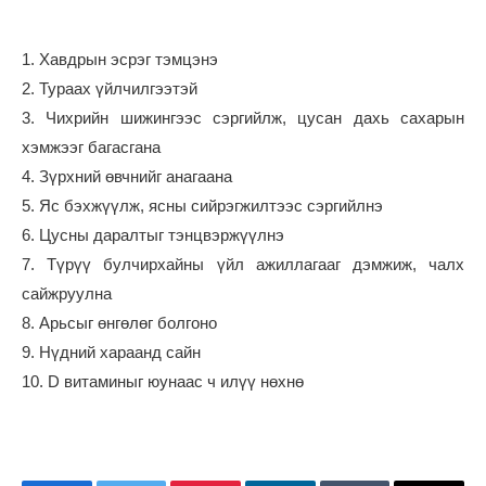
1. Хавдрын эсрэг тэмцэнэ
2. Тураах үйлчилгээтэй
3. Чихрийн шижингээс сэргийлж, цусан дахь сахарын
хэмжээг багасгана
4. Зүрхний өвчнийг анагаана
5. Яс бэхжүүлж, ясны сийрэгжилтээс сэргийлнэ
6. Цусны даралтыг тэнцвэржүүлнэ
7. Түрүү булчирхайны үйл ажиллагааг дэмжиж, чалх
сайжруулна
8. Арьсыг өнгөлөг болгоно
9. Нүдний хараанд сайн
10. D витаминыг юунаас ч илүү нөхнө