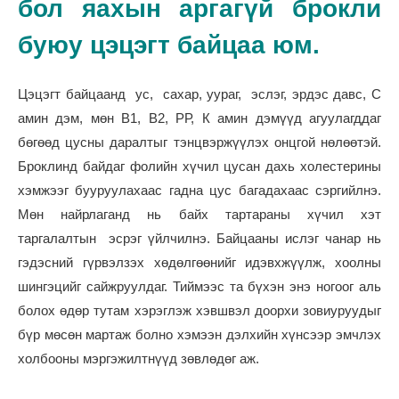
бол яахын аргагүй брокли
буюу цэцэгт байцаа юм.
Цэцэгт байцаанд ус, сахар, уураг, эслэг, эрдэс давс, С
амин дэм, мөн В1, В2, РР, К амин дэмүүд агуулагддаг
бөгөөд цусны даралтыг тэнцвэржүүлэх онцгой нөлөөтэй.
Броклинд байдаг фолийн хүчил цусан дахь холестерины
хэмжээг бууруулахаас гадна цус багадахаас сэргийлнэ.
Мөн найрлаганд нь байх тартараны хүчил хэт
таргалалтын эсрэг үйлчилнэ. Байцааны ислэг чанар нь
гэдэсний гүрвэлзэх хөдөлгөөнийг идэвхжүүлж, хоолны
шингэцийг сайжруулдаг. Тиймээс та бүхэн энэ ногоог аль
болох өдөр тутам хэрэглэж хэвшвэл доорхи зовиуруудыг
бүр мөсөн мартаж болно хэмээн дэлхийн хүнсээр эмчлэх
холбооны мэргэжилтнүүд зөвлөдөг аж.