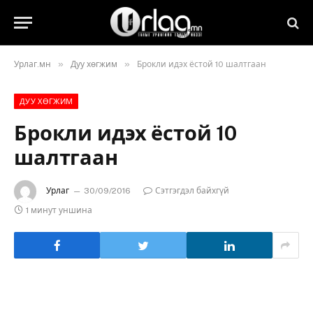
»
»
Урлаг.мн
Дуу хөгжим
Брокли идэх ёстой 10 шалтгаан
ДУУ ХӨГЖИМ
Брокли идэх ёстой 10
шалтгаан
Урлаг
30/09/2016
Сэтгэгдэл байхгүй
1 минут уншина