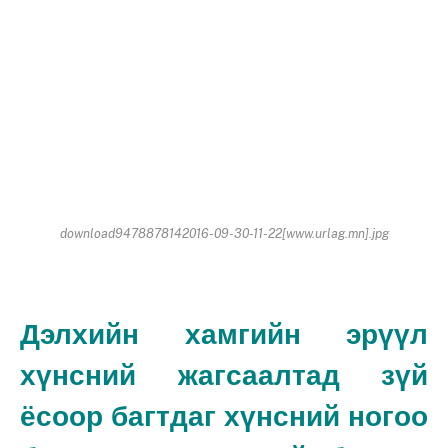
download9478878142016-09-30-11-22[www.urlag.mn].jpg
Дэлхийн хамгийн эрүүл
хүнсний жагсаалтад зүй
ёсоор багтдаг хүнсний ногоо