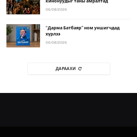
кинонуудыг таны амралтад
06/08/2026
“Дарма Батбаяр” ном уншигчдад
хүрлээ
06/08/2026
ДАРААХИ