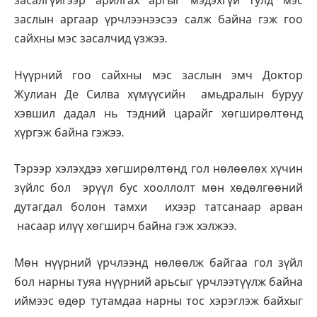
засалгүйгээр арилгах аргыг мэдэхгүй тулд мэс
заслын аргаар үрчлээнээсээ салж байна гэж гоо
сайхны мэс засалчид үзжээ.
Нүүрний гоо сайхны мэс заслын эмч Доктор
Жулиан Де Силва хүмүүсийн амьдралын буруу
хэвшил дадал нь тэдний царайг хөгширөлтөнд
хүргэж байна гэжээ.
Тэрээр хэлэхдээ хөгширөлтөнд гол нөлөөлөх хүчин
зүйлс бол эрүүл бус хооллолт мөн хөдөлгөөний
дутагдал болон тамхи ихээр татсанаар арван
насаар илүү хөгширч байна гэж хэлжээ.
Мөн нүүрний үрчлээнд нөлөөлж байгаа гол зүйл
бол нарны туяа нүүрний арьсыг үрчлээтүүлж байна
иймээс өдөр тутамдаа нарны тос хэрэглэж байхыг