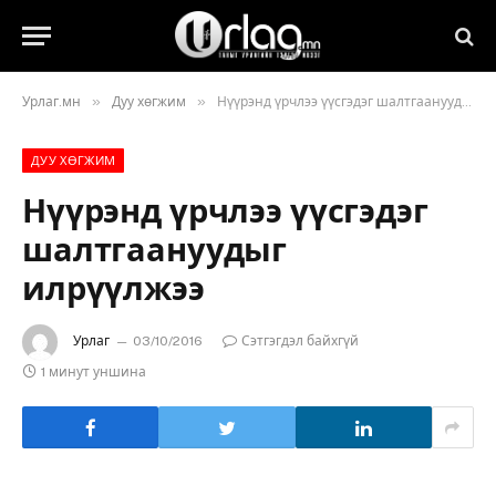
»
»
Урлаг.мн
Дуу хөгжим
Нүүрэнд үрчлээ үүсгэдэг шалтгаануудыг илрүүлжээ
ДУУ ХӨГЖИМ
Нүүрэнд үрчлээ үүсгэдэг
шалтгаануудыг
илрүүлжээ
Урлаг
03/10/2016
Сэтгэгдэл байхгүй
1 минут уншина