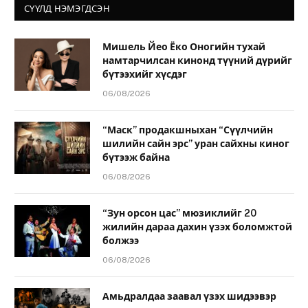
СҮҮЛД НЭМЭГДСЭН
Мишель Йео Ёко Оногийн тухай
намтарчилсан кинонд түүний дүрийг
бүтээхийг хүсдэг
06/08/2026
“Маск” продакшныхан “Сүүлчийн
шилийн сайн эрс” уран сайхны киног
бүтээж байна
06/08/2026
“Зун орсон цас” мюзиклийг 20
жилийн дараа дахин үзэх боломжтой
болжээ
06/08/2026
Амьдралдаа заавал үзэх шидээвэр