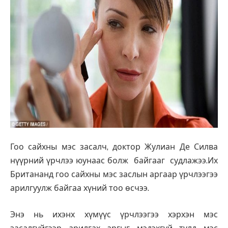
Гоо сайхны мэс засалч, доктор Жулиан Де Силва
нүүрний үрчлээ юунаас болж байгааг судлажээ.Их
Британанд гоо сайхны мэс заслын аргаар үрчлээгээ
арилгуулж байгаа хүний тоо өсчээ.
Энэ нь ихэнх хүмүүс үрчлээгээ хэрхэн мэс