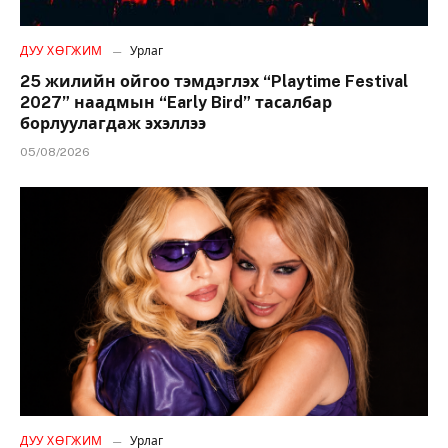
ДУУ ХӨГЖИМ
Урлаг
25 жилийн ойгоо тэмдэглэх “Playtime Festival
2027” наадмын “Early Bird” тасалбар
борлуулагдаж эхэллээ
05/08/2026
ДУУ ХӨГЖИМ
Урлаг