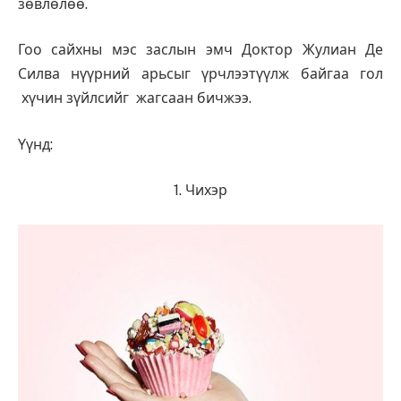
зөвлөлөө.
Гоо сайхны мэс заслын эмч Доктор Жулиан Де
Силва нүүрний арьсыг үрчлээтүүлж байгаа гол
хүчин зүйлсийг жагсаан бичжээ.
Үүнд:
1. Чихэр