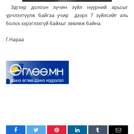
Эдгээр долоон хүчин зүйл нүүрний арьсыг
үрчлээтүүлж байгаа учир дээрх 7 зүйлсийг аль
болох хэрэглэхгүй байхыг зөвлөж байна.
Г.Нараа