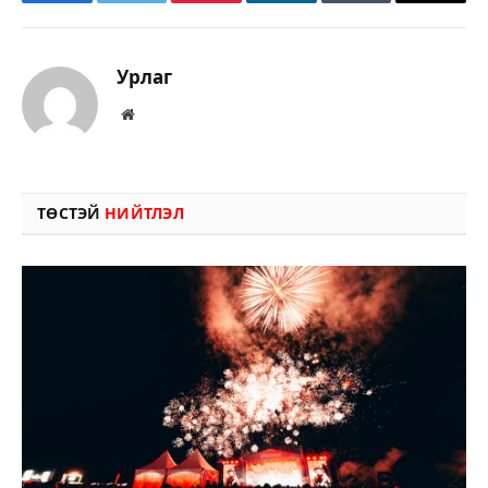
Facebook
Twitter
Pinterest
LinkedIn
Tumblr
Имэйл
Урлаг
Вэбсайт
ТӨСТЭЙ
НИЙТЛЭЛ