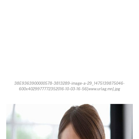
38E9363900000578-3813289-image-a-29_1475139875046-
600x4029977772352016-10-03-16-56[www.urlag.mn].jpg