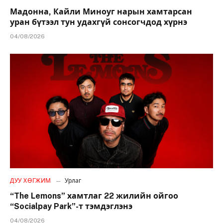
Мадонна, Кайли Миноуг нарын хамтарсан
уран бүтээл тун удахгүй сонсогчдод хүрнэ
04/08/2026
ДУУ ХӨГЖИМ
Урлаг
“The Lemons” хамтлаг 22 жилийн ойгоо
“Socialpay Park”-т тэмдэглэнэ
04/08/2026