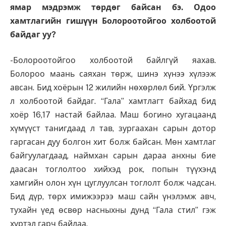
ямар мэдрэмж төрдөг байсан бэ. Одоо
хамтлагийн гишүүн Болороотойгоо холбоотой
байдаг уу?
-Болороотойгоо холбоотой байлгүй яахав.
Болороо маань саяхан төрж, шинэ хүнээ хүлээж
авсан. Бид хоёрын 12 жилийн нөхөрлөл бий. Үргэлж
л холбоотой байдаг. “Гала” хамтлагт байхад бид
хоёр 16,17 настай байлаа. Маш богино хугацаанд
хүмүүст танигдаад л тав, зургаахан сарын дотор
гаргасан дуу болгон хит болж байсан. Мөн хамтлаг
байгуулагдаад, наймхан сарын дараа анхны бие
даасан тоглолтоо хийхэд рок, попын түүхэнд
хамгийн олон хүн цуглуулсан тоглолт болж чадсан.
Бид дүр, төрх имижээрээ маш сайн үнэлэмж авч,
тухайн үед өсвөр насныхны дунд “Гала стил” гэж
хүртэл гарч байлаа.