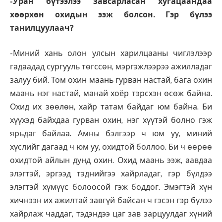
-Уран бүтээлээ завсарласан хугацаандаа
хөөрхөн охидын ээж болсон. Гэр бүлээ
танилцуулаач?
-Миний хань олон улсын харилцааны чиглэлээр
гадаадад сургууль төгссөн, мэргэжлээрээ ажилладаг
залуу бий. Том охин маань гурван настай, бага охин
маань нэг настай, манай хоёр тэрсхэн өсөж байна.
Охид их зөөлөн, хайр татам байдаг юм байна. Би
хүүхэд байхдаа гурван охин, нэг хүүтэй болно гэж
ярьдаг байлаа. Амны бэлгээр ч юм уу, миний
хүслийг дагаад ч юм уу, охидтой боллоо. Би ч өөрөө
охидтой айлын дунд охин. Охид маань ээж, аавдаа
элэгтэй, эргээд тэднийгээ хайрладаг, гэр бүлдээ
элэгтэй хүмүүс болоосой гэж боддог. Эмэгтэй хүн
хичнээн их ажилтай завгүй байсан ч гэсэн гэр бүлээ
хайрлаж чаддаг, тэдэндээ цаг зав зарцуулдаг хүний