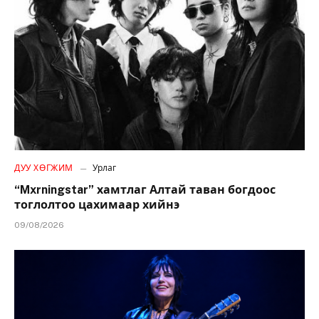
ДУУ ХӨГЖИМ
Урлаг
“Mxrningstar” хамтлаг Алтай таван богдоос
тоглолтоо цахимаар хийнэ
09/08/2026