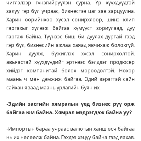
чиглэлээр гүнзгийрүүлэн сурна. Үр хүүхдүүдтэй
залуу гэр бүл учраас, бизнестээ цаг зав зарцуулна.
Харин өөрийнхөө хүсэл сонирхлоор, шинэ клип
гаргахыг хүлээж байгаа хүмүүст зориулаад, дуу
гаргаж байна. Түүнээс биш би дуулах дуртай гээд
гэр бүл, бизнесийн ажлаа хаяад явчихаж болохгүй.
Харин дуулж, бүжиглэх хүсэл сонирхолтой,
авьяастай хүүхдүүдийг эртнээс бэлддэг продюсер
хийдэг компанитай болох мөрөөдөлтэй. Нөхөр
маань ч мөн дэмжиж байгаа. Өдий зэрэгтэй сайн
сайхан яваад маань урлагийн буян их.
-Эдийн засгийн хямралын үед бизнес рүү орж
байгаа юм байна. Хямрал мэдрэгдэж байна уу?
-Импортын бараа учраас валютын ханш өсч байгаа
нь их нөлөөлж байна. Гэхдээ хэцүү байна гээд яахав.