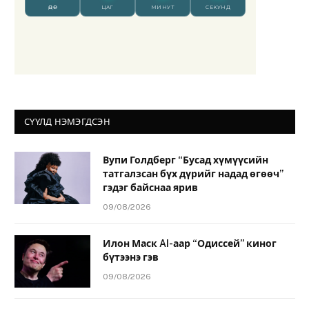
СҮҮЛД НЭМЭГДСЭН
Вупи Голдберг “Бусад хүмүүсийн
татгалзсан бүх дүрийг надад өгөөч”
гэдэг байснаа ярив
09/08/2026
Илон Маск AI-аар “Одиссей” киног
бүтээнэ гэв
09/08/2026