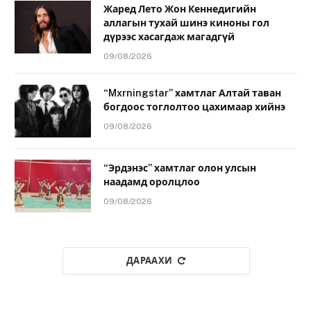
Жаред Лето Жон Кеннедигийн
аллагын тухай шинэ киноны гол
дүрээс хасагдаж магадгүй
09/08/2026
“Mxrningstar” хамтлаг Алтай таван
богдоос тоглолтоо цахимаар хийнэ
09/08/2026
“Эрдэнэс” хамтлаг олон улсын
наадамд оролцлоо
09/08/2026
ДАРААХИ