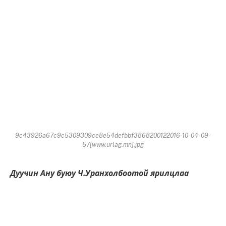
9c43926a67c9c5309309ce8e54defbbf3868200122016-10-04-09-
57[www.urlag.mn].jpg
Дуучин Ану буюу Ч.Уранхолбоотой ярилцлаа