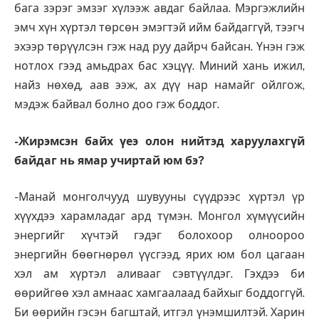
бага зэрэг эмзэг хүлээж авдаг байлаа. Мэргэжлийн
эмч хүн хүртэл төрсөн эмэгтэй ийм байдаггүй, тээгч
эхээр төрүүлсэн гэж над руу дайрч байсан. Үнэн гэж
нотлох гээд амьдрах бас хэцүү. Миний хань ижил,
найз нөхөд, аав ээж, ах дүү нар намайг ойлгож,
мэдэж байвал болно доо гэж боддог.
-Жирэмсэн байх үеэ олон нийтэд харуулахгүй
байдаг нь ямар учиртай юм бэ?
-Манай монголчууд шувууны сүүдрээс хүртэл үр
хүүхдээ харамладаг ард түмэн. Монгол хүмүүсийн
энергийг хүчтэй гэдэг болохоор олноороо
энергийн бөөгнөрөл үүсгээд, ярих юм бол цагаан
хэл ам хүртэл аливааг сэвтүүлдэг. Гэхдээ би
өөрийгөө хэл амнаас хамгаалаад байхыг боддоггүй.
Би өөрийн гэсэн багштай, итгэл үнэмшилтэй. Харин