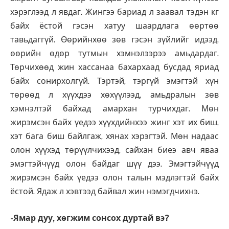
хэрэглээд л явдаг. Жингээ бариад л заавал тэдэн кг
байх ёстой гэсэн хатуу шаардлага өөртөө
тавьдаггүй. Өөрийнхөө зөв гэсэн зүйлийг идээд,
өөрийн өдөр тутмын хэмнэлээрээ амьдардаг.
Төрчихөөд жин хассанаа бахархаад бусдад яриад
байх сонирхолгүй. Тэртэй, тэргүй эмэгтэй хүн
төрөөд л хүүхдээ хөхүүлээд, амьдралын зөв
хэмнэлтэй байхад амархан турчихдаг. Мөн
жирэмсэн байх үедээ хүүхдийнхээ жинг хэт их биш,
хэт бага биш байлгаж, хянах хэрэгтэй. Мөн надаас
олон хүүхэд төрүүлчихээд, сайхан биеэ авч яваа
эмэгтэйчүүд олон байдаг шүү дээ. Эмэгтэйчүүд
жирэмсэн байх үедээ олон талын мэдлэгтэй байх
ёстой. Ядаж л хэвтээд байвал жин нэмэгдчихнэ.
-Ямар дуу, хөгжим сонсох дуртай вэ?