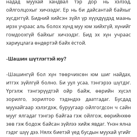
надад муухай хандвал тэр дор нь хэлээд,
ойлголцохыг хичээдэг. Ер нь би дайсантай байхыг
хүсдэггүй. Бидний хийсэн зүйл үр хүүхдүүдэд маань
ирэх учраас аль болох хүнд муу юм хийхгүй, хүнийг
гомдоохгүй байхыг хичээдэг. Бид эх хүн учраас
хариуцлага өндөртэй байх ёстой.
-Шашин шүтлэгтэй юу?
-Шашингүй бол хүн төөрчихсөн юм шиг найдах,
итгэх зүйлгүй болно. Би уул усаа, тэнгэрээ шүтдэг.
Үргэлж тэнгэрүүдтэй ойр байж, өөрийн хүсэл
зорилго, зорилтоо тэдэндээ даатгадаг. Бусдад
муухайгаар хэлэгдэж, буруугаар ойлгогдсон ч сайн
мууг ялгадаг тэнгэр байгаа гэж ойлгож, өөрийнхөө
зөв гэж бодож байсан зүйлээ хийж явдаг. Үнэн ялна
гэдэг шүү дээ. Нялх биетэй үед бусдын муухай үгийг