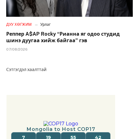
ДУУ ХӨГЖИМ
Урлаг
Реппер A$AP Rocky “Рианна яг одоо студид
шинэ дуугаа хийж байгаа” гэв
07/08/2026
Сэтгэгдэл хаалттай