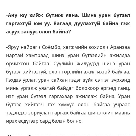
-Ану юу хийж бүтээж явна. Шинэ уран бүтээл
гаргахгүй юм уу. Яагаад дуулахгүй байна гэж
асуух залуус олон байна?
-Яруу найрагч Соёмбо, хөгжмийн зохиолч Аранзаа
нартай хамтраад шинэ уран бүтээлийн ажилдаа
орчихсон байгаа. Сүүлийн жилүүдэд шинэ уран
бүтээл хийгээгүй, олон төрлийн ажил ихтэй байлаа.
Гэхдээ урлаг, уран сайхан гэдэг зүйл сэтгэл зүрхэнд
минь үргэлж уяатай байдаг болохоор эргээд ганц,
нэг уран бүтээл гаргахаар ажиллаж байна. Уран
бүтээл хийгээч гэх хүмүүс олон байгаа учраас
тэдэндээ зориулан гаргаж байгаа шинэ клип маань
ирэх есдүгээр сард бэлэн болно.