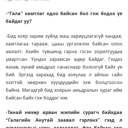
-“Гала” хамтлаг одоо байсан бол гэж бодох үе
байдаг уу?
-Бид хоёр зарим зүйлд маш хариуцлагагүй хандаж,
хамтлагаа тарааж, цааш үргэлжлэх байсан олон
амлалт, Азийн түвшинд гарна гэсэн зорилтуудаа
умартсан. Үүндээ харамсах өдөр байдаг. Гэхдээ
яахав, хүний амьдрал санаснаар болохгүй байх үе
бий. Эргээд харахад бид хоёулаа л айлын сайн
эзэгтэй, хөөрхөн хүүхдүүдийн ээж болцгоосон
байна. Магадгүй бид хоёрын амьдралын зураг ийм
байсан байх гэж боддог юм.
-Танай нөхөр арван жилийн сурагч байхдаа
“Галагийн Анутай заавал гэрлэнэ” гээд л
зурагнуудыг чинь хадгалдаг, фэн байсан гэж