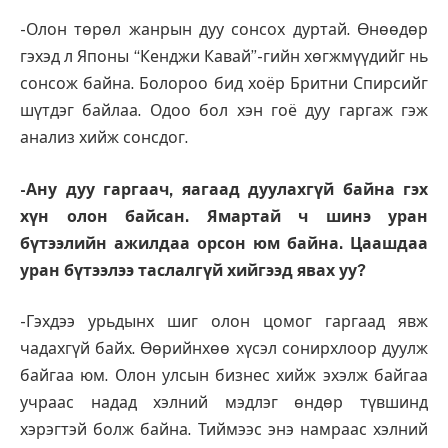
-Олон төрөл жанрын дуу сонсох дуртай. Өнөөдөр
гэхэд л Японы “Кенджи Кавай”-гийн хөгжмүүдийг нь
сонсож байна. Болороо бид хоёр Бритни Спирсийг
шүтдэг байлаа. Одоо бол хэн гоё дуу гаргаж гэж
анализ хийж сонсдог.
-Ану дуу гаргаач, яагаад дуулахгүй байна гэх
хүн олон байсан. Ямартай ч шинэ уран
бүтээлийн ажилдаа орсон юм байна. Цаашдаа
уран бүтээлээ таслалгүй хийгээд явах уу?
-Гэхдээ урьдынх шиг олон цомог гаргаад явж
чадахгүй байх. Өөрийнхөө хүсэл сонирхлоор дуулж
байгаа юм. Олон улсын бизнес хийж эхэлж байгаа
учраас надад хэлний мэдлэг өндөр түвшинд
хэрэгтэй болж байна. Тиймээс энэ намраас хэлний