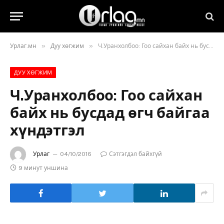
»
»
Урлаг.мн
Дуу хөгжим
Ч.Уранхолбоо: Гоо сайхан байх нь бусдад өгч байгаа хүндэтгэл
ДУУ ХӨГЖИМ
Ч.Уранхолбоо: Гоо сайхан
байх нь бусдад өгч байгаа
хүндэтгэл
Урлаг
04/10/2016
Сэтгэгдэл байхгүй
9 минут уншина