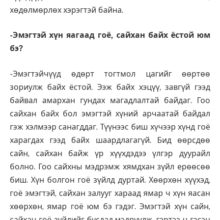
хөдөлмөрлөх хэрэгтэй байна.
-Эмэгтэй хүн яагаад гоё, сайхан байх ёстой юм
бэ?
-Эмэгтэйчүүд өдөрт тогтмол цагийг өөртөө
зориулж байх ёстой. Ээж байх хэцүү, завгүй гээд
байвал амархан гундах магадлалтай байдаг. Гоо
сайхан байх бол эмэгтэй хүний арчаатай байдал
гэж хэлмээр санагддаг. Түүнээс биш хүчээр хүнд гоё
харагдах гээд байх шаардлагагүй. Бид өөрсдөө
сайн, сайхан байж үр хүүхдэдээ үлгэр дуурайл
болно. Гоо сайхны мэдрэмж хямдхан зүйл ерөөсөө
биш. Хүн болгон гоё зүйлд дуртай. Хөөрхөн хүүхэд,
гоё эмэгтэй, сайхан залууг хараад ямар ч хүн яасан
хөөрхөн, ямар гоё юм бэ гэдэг. Эмэгтэй хүн сайн,
сайхан гоё зүйлийг бусдад мэдрүүлж, гэртээ ч гэсэн