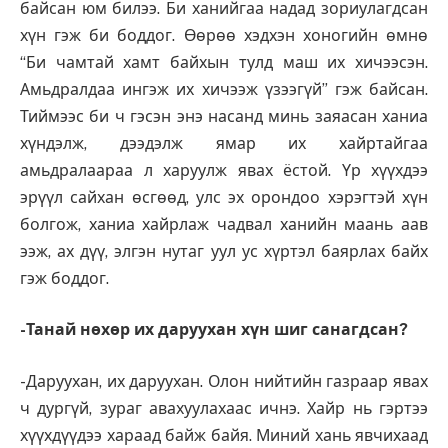
байсан юм билээ. Би ханийгаа надад зориулагдсан
хүн гэж би боддог. Өөрөө хэдхэн хоногийн өмнө
“Би чамтай хамт байхын тулд маш их хичээсэн.
Амьдралдаа ингэж их хичээж үзээгүй” гэж байсан.
Тиймээс би ч гэсэн энэ насанд минь заяасан ханиа
хүндэлж, дээдэлж ямар их хайртайгаа
амьдралаараа л харуулж явах ёстой. Үр хүүхдээ
эрүүл сайхан өсгөөд, улс эх орондоо хэрэгтэй хүн
болгож, ханиа хайрлаж чадвал ханийн маань аав
ээж, ах дүү, элгэн нутаг уул ус хүртэл баярлах байх
гэж боддог.
-Танай нөхөр их даруухан хүн шиг санагдсан?
-Даруухан, их даруухан. Олон нийтийн газраар явах
ч дургүй, зураг авахуулахаас ичнэ. Хайр нь гэртээ
хүүхдүүдээ хараад байж байя. Миний хань явчихаад