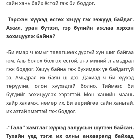
сайн хань байх ёстой гэж би боддог.
-Тэрсхэн хүүхэд өсгөх хэцүү гэх ээжүүд байдаг.
Ажил, уран бүтээл, гэр бүлийн ажлаа хэрхэн
зохицуулж байна?
-Би ямар ч юмыг төвөгшөөх дургүй хүн шиг байгаа
юм. Аль болох болгох ёстой, энэ миний л амьдрал
гэж боддог. Хэцүү байна гэж бухимдах үе байдаггүй
ээ. Амьдрал их баян ш дээ. Дахиад ч би хүүхэд
төрүүлнэ, олон хүүхэдтэй болно. Тиймээс би
бүгдийг зохицуулах хэрэгтэй. Мөн ханийн маань
хайр халамж, нөмөр их. Би өөрийгөө сайн ханьтай,
их азтай эмэгтэй гэж боддог.
-“Гала” хамтлаг хүүхэд залуусын шүтээн байсан.
Тухайн үед тэгж их олны анхааралд байхад