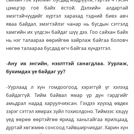
цэмцгэр гоё байх ёстой. Дэлхийн алдартай
эмэгтэйчүүдийг хүртэл харахад тэдний биеэ авч
яваа байдал, эмэгтэйлэг чанар нь бусдын сэтгэлд
хамгийн их үлдсэн байдаг шүү дээ. Гоо сайхан байх
нь нэг талаараа өөрийгөө хайрлаж байгаа боловч
нөгөө талаараа бусдад өгч байгаа хүндэтгэл.
-Ану их энгийн, нээлттэй санагдлаа. Уурлаж,
бухимдах үе байдаг уу?
-Уурлаад л хүн гомдоогоод, хэрэггүй үг хэлээд
байдаггүй. Тийм байвал ямар үр дүн гардгийг
амьдрал надад харуулчихсан. Гэхдээ хүүхэд өвдөх
зэрэг сэтгэл хямрах зүйл тохиолдоно. Тиймээс хэцүү
үед өөрөө өөртэйгөө яриад, ханьтайгаа ярилцаад,
дуртай хөгжмөө сонсоод тайвширчихдаг. Харин хүн