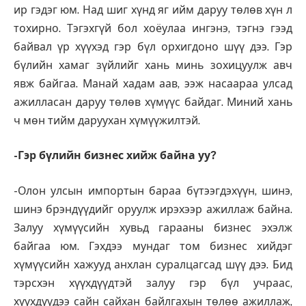
ир гэдэг юм. Над шиг хүнд яг ийм даруу төлөв хүн л
тохирно. Тэгэхгүй бол хоёулаа ингэнэ, тэгнэ гээд
байвал үр хүүхэд гэр бүл орхигдоно шүү дээ. Гэр
бүлийн хамаг зүйлийг хань минь зохицуулж авч
явж байгаа. Манай хадам аав, ээж насаараа улсад
ажилласан даруу төлөв хүмүүс байдаг. Миний хань
ч мөн тийм даруухан хүмүүжилтэй.
-Гэр бүлийн бизнес хийж байна уу?
-Олон улсын импортын бараа бүтээгдэхүүн, шинэ,
шинэ брэндүүдийг оруулж ирэхээр ажиллаж байна.
Залуу хүмүүсийн хувьд гарааны бизнес эхэлж
байгаа юм. Гэхдээ мундаг том бизнес хийдэг
хүмүүсийн хажууд анхлан суралцагсад шүү дээ. Бид
тэрсхэн хүүхдүүдтэй залуу гэр бүл учраас,
хүүхдүүдээ сайн сайхан байлгахын төлөө ажиллаж,