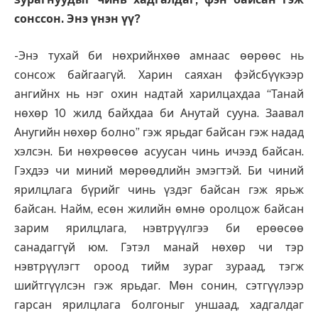
сонссон. Энэ үнэн үү?
-Энэ тухай би нөхрийнхөө амнаас өөрөөс нь
сонсож байгаагүй. Харин саяхан фэйсбүүкээр
ангийнх нь нэг охин надтай харилцахдаа “Танай
нөхөр 10 жилд байхдаа би Анутай сууна. Заавал
Анугийн нөхөр болно” гэж ярьдаг байсан гэж надад
хэлсэн. Би нөхрөөсөө асуусан чинь ичээд байсан.
Гэхдээ чи миний мөрөөдлийн эмэгтэй. Би чиний
ярилцлага бүрийг чинь үздэг байсан гэж ярьж
байсан. Найм, есөн жилийн өмнө оролцож байсан
зарим ярилцлага, нэвтрүүлгээ би ерөөсөө
санадаггүй юм. Гэтэл манай нөхөр чи тэр
нэвтрүүлэгт ороод тийм зураг зураад, тэгж
шийтгүүлсэн гэж ярьдаг. Мөн сонин, сэтгүүлээр
гарсан ярилцлага болгоныг уншаад, хадгалдаг