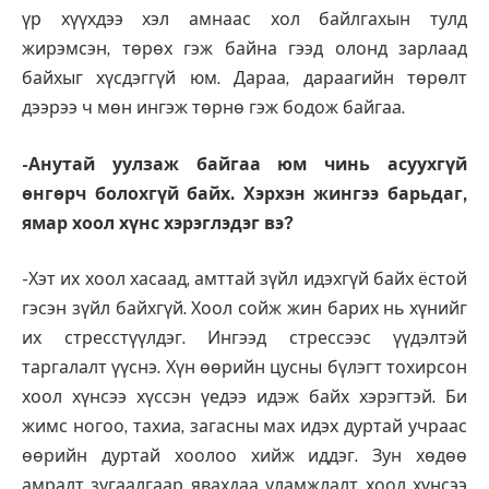
үр хүүхдээ хэл амнаас хол байлгахын тулд
жирэмсэн, төрөх гэж байна гээд олонд зарлаад
байхыг хүсдэггүй юм. Дараа, дараагийн төрөлт
дээрээ ч мөн ингэж төрнө гэж бодож байгаа.
-Анутай уулзаж байгаа юм чинь асуухгүй
өнгөрч болохгүй байх. Хэрхэн жингээ барьдаг,
ямар хоол хүнс хэрэглэдэг вэ?
-Хэт их хоол хасаад, амттай зүйл идэхгүй байх ёстой
гэсэн зүйл байхгүй. Хоол сойж жин барих нь хүнийг
их стресстүүлдэг. Ингээд стрессээс үүдэлтэй
таргалалт үүснэ. Хүн өөрийн цусны бүлэгт тохирсон
хоол хүнсээ хүссэн үедээ идэж байх хэрэгтэй. Би
жимс ногоо, тахиа, загасны мах идэх дуртай учраас
өөрийн дуртай хоолоо хийж иддэг. Зун хөдөө
амралт зугаалгаар явахдаа уламжлалт хоол хүнсээ