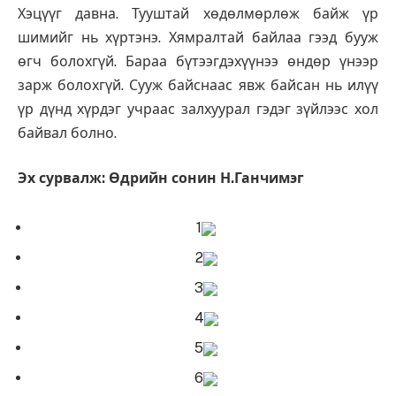
Хэцүүг давна. Тууштай хөдөлмөрлөж байж үр
шимийг нь хүртэнэ. Хямралтай байлаа гээд бууж
өгч болохгүй. Бараа бүтээгдэхүүнээ өндөр үнээр
зарж болохгүй. Сууж байснаас явж байсан нь илүү
үр дүнд хүрдэг учраас залхуурал гэдэг зүйлээс хол
байвал болно.
Эх сурвалж: Өдрийн сонин
Н.Ганчимэг
1
2
3
4
5
6