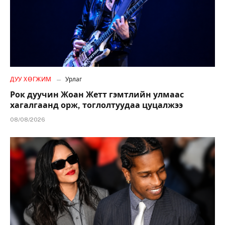
ДУУ ХӨГЖИМ
Урлаг
Рок дуучин Жоан Жетт гэмтлийн улмаас
хагалгаанд орж, тоглолтуудаа цуцалжээ
08/08/2026