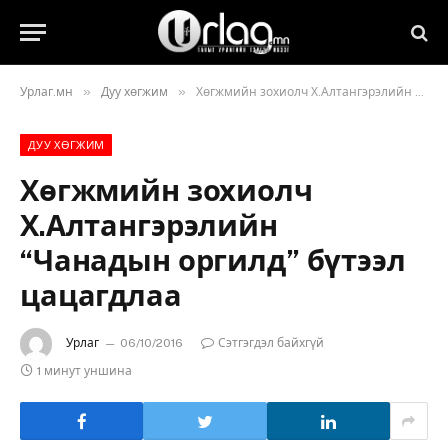
»
»
Урлаг.мн
Дуу хөгжим
Хѳгжмийн зохиолч Х.Алтангэрэлийн “Чанадын оргилд” бүтээл цацагдлаа
ДУУ ХӨГЖИМ
Хѳгжмийн зохиолч
Х.Алтангэрэлийн
“Чанадын оргилд” бүтээл
цацагдлаа
Урлаг
06/10/2016
Сэтгэгдэл байхгүй
1 минут уншина