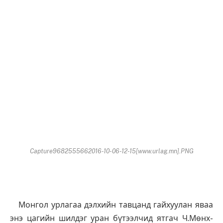
Capture9682555662016-10-06-12-15[www.urlag.mn].PNG
Монгол урлагаа дэлхийн тавцанд гайхуулан яваа
энэ цагийн шилдэг уран бүтээлчид ятгач Ч.Мөнх-