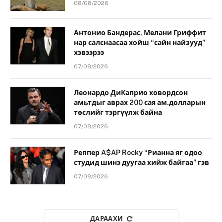
08/08/2026
Антонио Бандерас, Мелани Гриффит
нар салснаасаа хойш “сайн найзууд”
хэвээрээ
07/08/2026
Леонардо ДиКаприо ховордсон
амьтдыг аврах 200 сая ам.долларын
төслийг тэргүүлж байна
07/08/2026
Реппер A$AP Rocky “Рианна яг одоо
студид шинэ дуугаа хийж байгаа” гэв
07/08/2026
ДАРААХИ