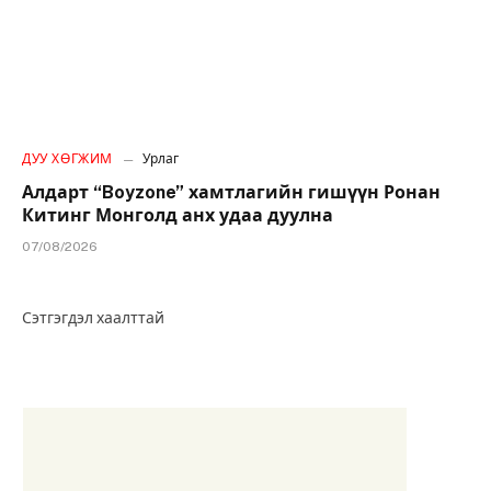
ДУУ ХӨГЖИМ
Урлаг
Алдарт “Boyzone” хамтлагийн гишүүн Ронан
Китинг Монголд анх удаа дуулна
07/08/2026
Сэтгэгдэл хаалттай