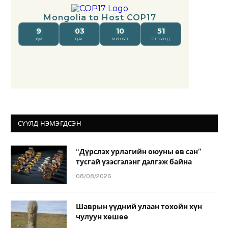
СҮҮЛД НЭМЭГДСЭН
“Дүрслэх урлагийн оюуны өв сан”
тусгай үзэсгэлэнг дэлгэж байна
08/08/2026
Шаврын үүдний улаан тохойн хүн
чулуун хөшөө