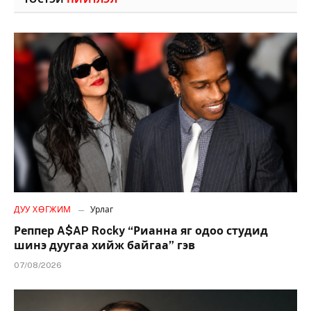
ДУУ ХӨГЖИМ
Урлаг
Реппер A$AP Rocky “Рианна яг одоо студид
шинэ дуугаа хийж байгаа” гэв
07/08/2026