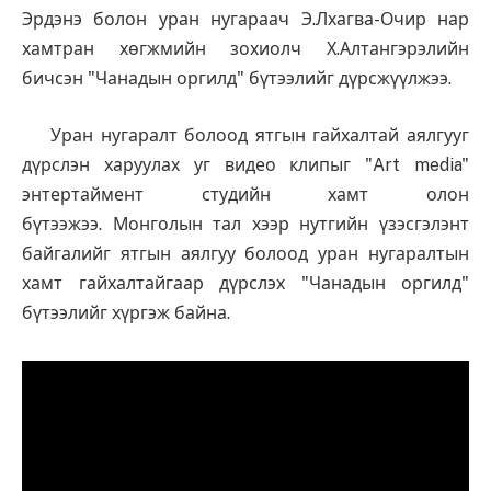
Эрдэнэ болон уран нугараач Э.Лхагва-Очир нар
хамтран хѳгжмийн зохиолч Х.Алтангэрэлийн
бичсэн "Чанадын оргилд" бүтээлийг дүрсжүүлжээ.
Уран нугаралт болоод ятгын гайхалтай аялгууг
дүрслэн харуулах уг видео клипыг "Art media"
энтертаймент студийн хамт олон
бүтээжээ. Монголын тал хээр нутгийн үзэсгэлэнт
байгалийг ятгын аялгуу болоод уран нугаралтын
хамт гайхалтайгаар дүрслэх "Чанадын оргилд"
бүтээлийг хүргэж байна.