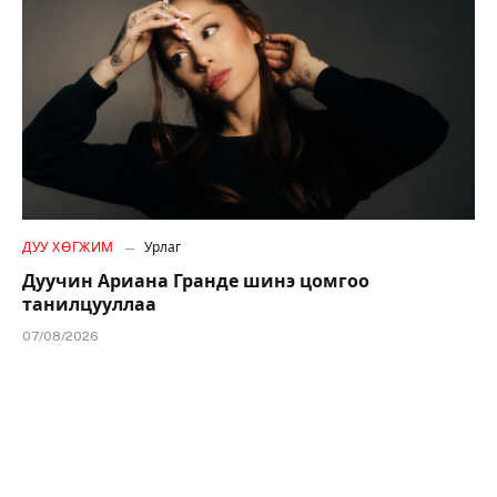
ДУУ ХӨГЖИМ
Урлаг
Дуучин Ариана Гранде шинэ цомгоо
танилцууллаа
07/08/2026