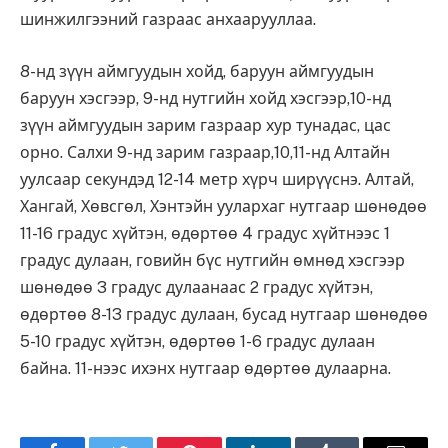
шинжилгээний газраас анхаарууллаа.
8-нд зүүн аймгуудын хойд, баруун аймгуудын
баруун хэсгээр, 9-нд нутгийн хойд хэсгээр,10-нд
зүүн аймгуудын зарим газраар хур тунадас, цас
орно. Салхи 9-нд зарим газраар,10,11-нд Алтайн
уулсаар секундэд 12-14 метр хүрч ширүүснэ. Алтай,
Хангай, Хөвсгөл, Хэнтэйн уулархаг нутгаар шөнөдөө
11-16 градус хүйтэн, өдөртөө 4 градус хүйтнээс 1
градус дулаан, говийн бүс нутгийн өмнөд хэсгээр
шөнөдөө 3 градус дулаанаас 2 градус хүйтэн,
өдөртөө 8-13 градус дулаан, бусад нутгаар шөнөдөө
5-10 градус хүйтэн, өдөртөө 1-6 градус дулаан
байна. 11-нээс ихэнх нутгаар өдөртөө дулаарна.