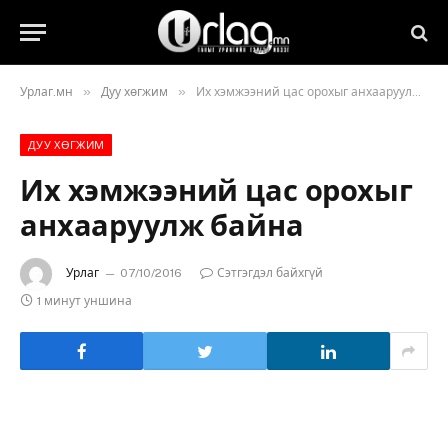
»
»
Урлаг.мн
Дуу хөгжим
Их хэмжээний цас орохыг анхааруулж байна
ДУУ ХӨГЖИМ
Их хэмжээний цас орохыг
анхааруулж байна
Урлаг
07/10/2016
Сэтгэгдэл байхгүй
1 минут уншина