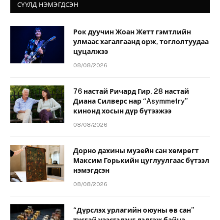
СҮҮЛД НЭМЭГДСЭН
Рок дуучин Жоан Жетт гэмтлийн
улмаас хагалгаанд орж, тоглолтуудаа
цуцалжээ
08/08/2026
76 настай Ричард Гир, 28 настай
Диана Силверс нар “Asymmetry”
кинонд хосын дүр бүтээжээ
08/08/2026
Дорно дахины музейн сан хөмрөгт
Максим Горькийн цуглуулгаас бүтээл
нэмэгдсэн
08/08/2026
“Дүрслэх урлагийн оюуны өв сан”
тусгай үзэсгэлэнг дэлгэж байна