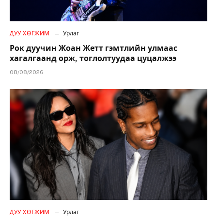
ДУУ ХӨГЖИМ
Урлаг
Рок дуучин Жоан Жетт гэмтлийн улмаас
хагалгаанд орж, тоглолтуудаа цуцалжээ
08/08/2026
ДУУ ХӨГЖИМ
Урлаг