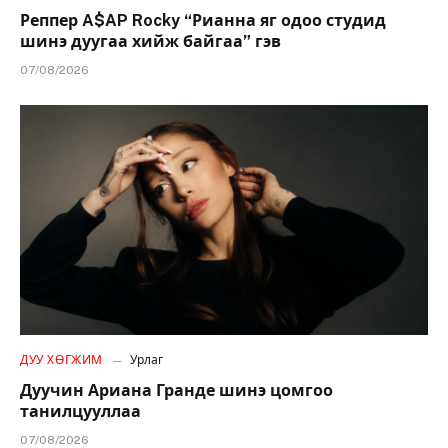
Реппер A$AP Rocky “Рианна яг одоо студид
шинэ дуугаа хийж байгаа” гэв
07/08/2026
ДУУ ХӨГЖИМ
Урлаг
Дуучин Ариана Гранде шинэ цомгоо
танилцууллаа
07/08/2026