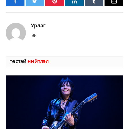
Facebook
Twitter
Pinterest
LinkedIn
Tumblr
Имэйл
Урлаг
Вэбсайт
ТӨСТЭЙ
НИЙТЛЭЛ