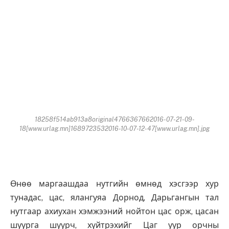
18258f514ab913a8original4766367662016-07-21-09-
18[www.urlag.mn]1689723532016-10-07-12-47[www.urlag.mn].jpg
Өнөө маргаашдаа нутгийн өмнөд хэсгээр хур
тунадас, цас, ялангуяа Дорнод, Дарьгангын тал
нутгаар ахиухан хэмжээний нойтон цас орж, цасан
шуурга шуурч, хүйтрэхийг Цаг уур орчны