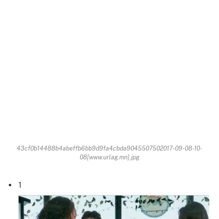
43cf0b14488b4abeffb6bb9d9fa4cbda9045507502017-09-08-10-
08[www.urlag.mn].jpg
1