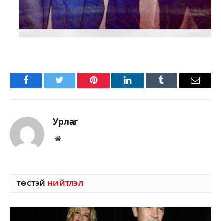
Facebook
Twitter
Pinterest
LinkedIn
Tumblr
Имэйл
Урлаг
Вэбсайт
ТӨСТЭЙ
НИЙТЛЭЛ