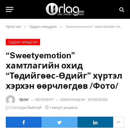
»
»
Урлаг.мн
Оддын амьдрал
“Sweetyemotion” хамтлагийн охид “Төдийгөөс-Өдийг” хүртэл хэрхэн өөрчлөгдөв /Фото/
ОДДЫН АМЬДРАЛ
“Sweetyemotion”
хамтлагийн охид
“Төдийгөөс-Өдийг” хүртэл
хэрхэн өөрчлөгдөв /Фото/
Урлаг
08/09/2017
Шинэчлэгдсэн:
20/02/2026
Сэтгэгдэл байхгүй
1 минут уншина