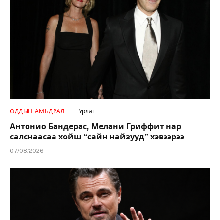
ОДДЫН АМЬДРАЛ
Урлаг
Антонио Бандерас, Мелани Гриффит нар
салснаасаа хойш “сайн найзууд” хэвээрээ
07/08/2026