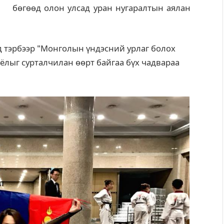
бөгөөд олон улсад уран нугаралтын аялан
д тэрбээр "Монголын үндэсний урлаг болох
ёлыг сурталчилан өөрт байгаа бүх чадвараа