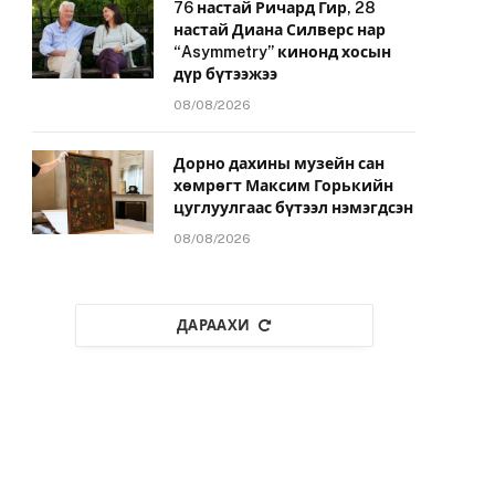
76 настай Ричард Гир, 28
настай Диана Силверс нар
“Asymmetry” кинонд хосын
дүр бүтээжээ
08/08/2026
Дорно дахины музейн сан
хөмрөгт Максим Горькийн
цуглуулгаас бүтээл нэмэгдсэн
08/08/2026
ДАРААХИ