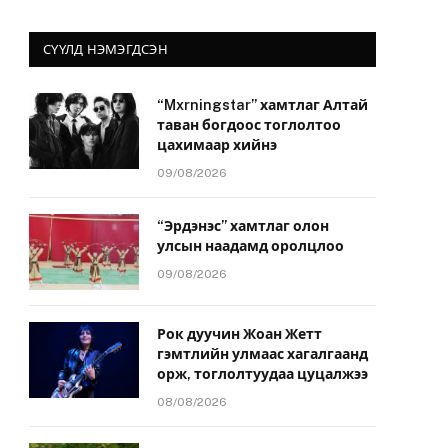
СҮҮЛД НЭМЭГДСЭН
“Mxrningstar” хамтлаг Алтай
таван богдоос тоглолтоо
цахимаар хийнэ
09/08/2026
“Эрдэнэс” хамтлаг олон
улсын наадамд оролцлоо
09/08/2026
Рок дуучин Жоан Жетт
гэмтлийн улмаас хагалгаанд
орж, тоглолтуудаа цуцалжээ
08/08/2026