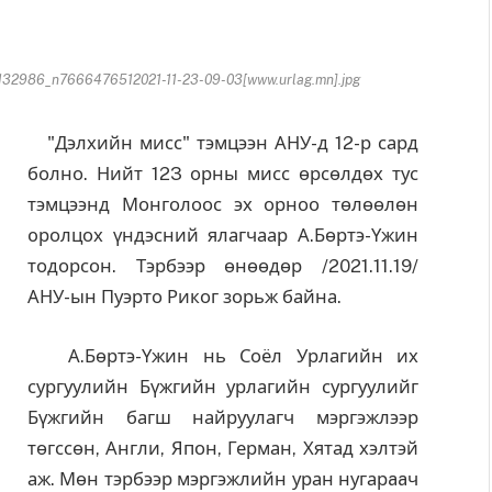
2986_n7666476512021-11-23-09-03[www.urlag.mn].jpg
"Дэлхийн мисс" тэмцээн АНУ-д 12-р сард
болно. Нийт 123 орны мисс өрсөлдөх тус
тэмцээнд Монголоос эх орноо төлөөлөн
oролцох үндэсний ялагчаар А.Бөртэ-Үжин
тодорсон. Тэрбээр өнөөдөр /2021.11.19/
АНУ-ын Пуэрто Риког зорьж байна.
А.Бөртэ-Үжин нь Соёл Урлагийн их
сургуулийн Бүжгийн урлагийн сургуулийг
Бүжгийн багш найруулагч мэргэжлээр
төгссөн, Англи, Япон, Герман, Хятад хэлтэй
аж. Мөн тэрбээр мэргэжлийн уран нугарaaч