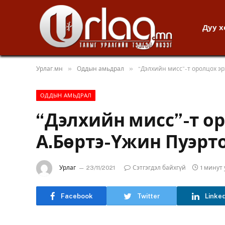
Дуу 
»
»
Урлаг.мн
Оддын амьдрал
“Дэлхийн мисс”-т оролцох эр
ОДДЫН АМЬДРАЛ
“Дэлхийн мисс”-т ор
А.Бөртэ-Үжин Пуэрт
Урлаг
23/11/2021
Сэтгэгдэл байхгүй
1 минут
Facebook
Twitter
Linke