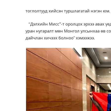
тоглолтууд хийсэн туршлагатай нэгэн юм.
“Дэлхийн Мисс"-т оролцох эрхээ авах үе
уран нугаралт мөн Монгол улсынхаа өв со
дайчлан хичээх болнoo” хэмээжээ.