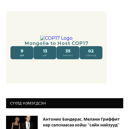
СҮҮЛД НЭМЭГДСЭН
Антонио Бандерас, Мелани Гриффит
нар салснаасаа хойш “сайн найзууд”