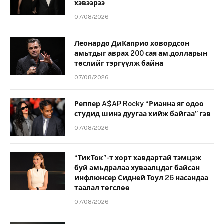
хэвээрээ
07/08/2026
Леонардо ДиКаприо ховордсон
амьтдыг аврах 200 сая ам.долларын
төслийг тэргүүлж байна
07/08/2026
Реппер A$AP Rocky “Рианна яг одоо
студид шинэ дуугаа хийж байгаа” гэв
07/08/2026
“ТикТок”-т хорт хавдартай тэмцэж
буй амьдралаа хуваалцдаг байсан
инфлюнсер Сидней Тоул 26 насандаа
таалал төгслөө
07/08/2026