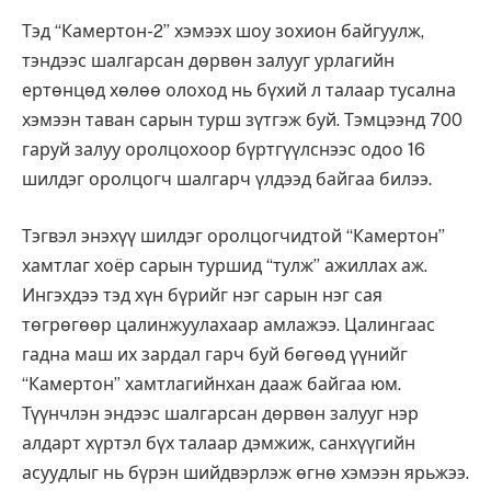
Тэд “Камертон-2” хэмээх шоу зохион байгуулж,
тэндээс шалгарсан дөрвөн залууг урлагийн
ертөнцөд хөлөө олоход нь бүхий л талаар тусална
хэмээн таван сарын турш зүтгэж буй. Тэмцээнд 700
гаруй залуу оролцохоор бүртгүүлснээс одоо 16
шилдэг оролцогч шалгарч үлдээд байгаа билээ.
Тэгвэл энэхүү шилдэг оролцогчидтой “Камертон”
хамтлаг хоёр сарын туршид “тулж” ажиллах аж.
Ингэхдээ тэд хүн бүрийг нэг сарын нэг сая
төгрөгөөр цалинжуулахаар амлажээ. Цалингаас
гадна маш их зардал гарч буй бөгөөд үүнийг
“Камертон” хамтлагийнхан дааж байгаа юм.
Түүнчлэн эндээс шалгарсан дөрвөн залууг нэр
алдарт хүртэл бүх талаар дэмжиж, санхүүгийн
асуудлыг нь бүрэн шийдвэрлэж өгнө хэмээн ярьжээ.