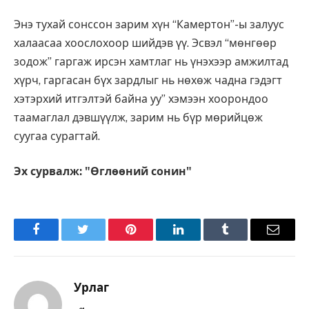
Энэ тухай сонссон зарим хүн “Камертон”-ы залуус
халаасаа хоослохоор шийдэв үү. Эсвэл “мөнгөөр
зодож” гаргаж ирсэн хамтлаг нь үнэхээр амжилтад
хүрч, гаргасан бүх зардлыг нь нөхөж чадна гэдэгт
хэтэрхий итгэлтэй байна уу” хэмээн хоорондоо
таамаглал дэвшүүлж, зарим нь бүр мөрийцөж
суугаа сурагтай.
Эх сурвалж: "Өглөөний сонин"
Facebook
Twitter
Pinterest
LinkedIn
Tumblr
Имэйл
Урлаг