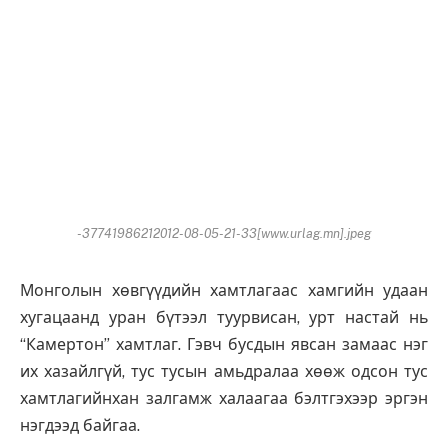
-37741986212012-08-05-21-33[www.urlag.mn].jpeg
Монголын хөвгүүдийн хамтлагаас хамгийн удаан
хугацаанд уран бүтээл туурвисан, урт настай нь
“Камертон” хамтлаг. Гэвч бусдын явсан замаас нэг
их хазайлгүй, тус тусын амьдралаа хөөж одсон тус
хамтлагийнхан залгамж халаагаа бэлтгэхээр эргэн
нэгдээд байгаа.