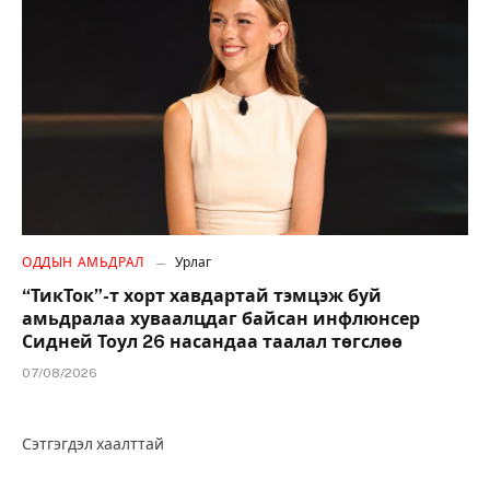
ОДДЫН АМЬДРАЛ
Урлаг
“ТикТок”-т хорт хавдартай тэмцэж буй
амьдралаа хуваалцдаг байсан инфлюнсер
Сидней Тоул 26 насандаа таалал төгслөө
07/08/2026
Сэтгэгдэл хаалттай