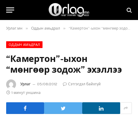
»
»
Урлаг.мн
Оддын амьдрал
“Камертон”-ыхон “мөнгөөр зодож” эхэллээ
ОДДЫН АМЬДРАЛ
“Камертон”-ыхон
“мөнгөөр зодож” эхэллээ
Урлаг
05/08/2012
Сэтгэгдэл байхгүй
1 минут уншина