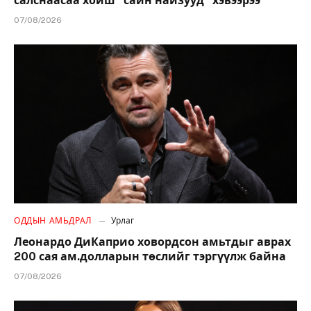
салснаасаа хойш “сайн найзууд” хэвээрээ
07/08/2026
ОДДЫН АМЬДРАЛ
Урлаг
Леонардо ДиКаприо ховордсон амьтдыг аврах
200 сая ам.долларын төслийг тэргүүлж байна
07/08/2026