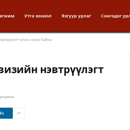
хөгжим
Утга зохиол
Язгуур урлаг
Сонгодог ур
эвтрүүлэгт хүчээ сорьж байна
визийн нэвтрүүлэгт
т уншина
dIn