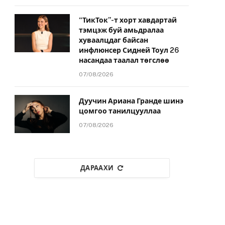
“ТикТок”-т хорт хавдартай
тэмцэж буй амьдралаа
хуваалцдаг байсан
инфлюнсер Сидней Тоул 26
насандаа таалал төгслөө
07/08/2026
Дуучин Ариана Гранде шинэ
цомгоо танилцууллаа
07/08/2026
ДАРААХИ