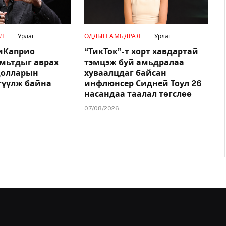
Л
Урлаг
ОДДЫН АМЬДРАЛ
Урлаг
иКаприо
“ТикТок”-т хорт хавдартай
амьтдыг аврах
тэмцэж буй амьдралаа
.долларын
хуваалцдаг байсан
гүүлж байна
инфлюнсер Сидней Тоул 26
насандаа таалал төгслөө
07/08/2026