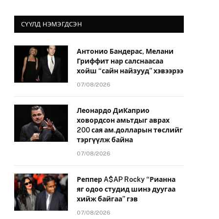
СҮҮЛД НЭМЭГДСЭН
Антонио Бандерас, Мелани
Гриффит нар салснаасаа
хойш “сайн найзууд” хэвээрээ
07/08/2026
Леонардо ДиКаприо
ховордсон амьтдыг аврах
200 сая ам.долларын төслийг
тэргүүлж байна
07/08/2026
Реппер A$AP Rocky “Рианна
яг одоо студид шинэ дуугаа
хийж байгаа” гэв
07/08/2026