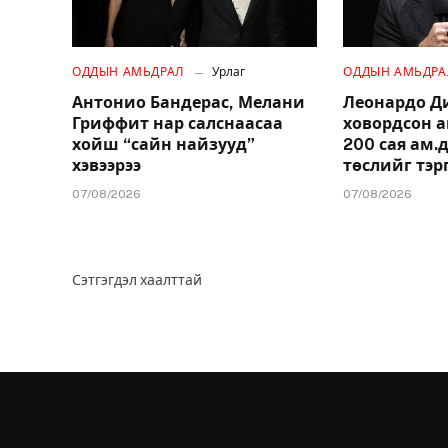
ОДДЫН АМЬДРАЛ
Урлаг
ОДДЫН АМЬДРА
Антонио Бандерас, Мелани
Леонардо Д
Гриффит нар салснаасаа
ховордсон 
хойш “сайн найзууд”
200 сая ам
хэвээрээ
төслийг тэр
07/08/2026
07/08/2026
Сэтгэгдэл хаалттай