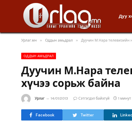
Дуу 
»
»
Урлаг.мн
Оддын амьдрал
Дуучин М.Нара телевизийн н
ОДДЫН АМЬДРАЛ
Дуучин М.Нара теле
хүчээ сорьж байна
Урлаг
14/01/2013
Сэтгэгдэл байхгүй
1 мину
Facebook
Twitter
Linke