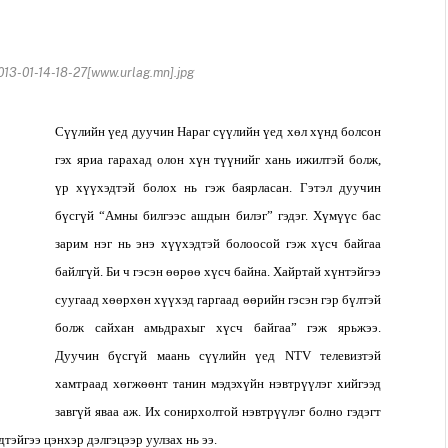
-01-14-18-27[www.urlag.mn].jpg
Сүүлийн үед дуучин Нараг сүүлийн үед хөл хүнд болсон
гэх яриа гарахад олон хүн түүнийг хань ижилтэй болж,
үр хүүхэдтэй болох нь гэж баярласан. Гэтэл дуучин
бүсгүй “Амны билгээс ашдын билэг” гэдэг. Хүмүүс бас
зарим нэг нь энэ хүүхэдтэй болоосой гэж хүсч байгаа
байлгүй. Би ч гэсэн өөрөө хүсч байна. Хайртай хүнтэйгээ
суугаад хөөрхөн хүүхэд гаргаад өөрийн гэсэн гэр бүлтэй
болж сайхан амьдрахыг хүсч байгаа” гэж ярьжээ.
Дуучин бүсгүй маань сүүлийн үед NTV телевизтэй
хамтраад хөгжөөнт танин мэдэхүйн нэвтрүүлэг хийгээд
завгүй яваа аж. Их сонирхолтой нэвтрүүлэг болно гэдэгт
тэйгээ цэнхэр дэлгэцээр уулзах нь ээ.