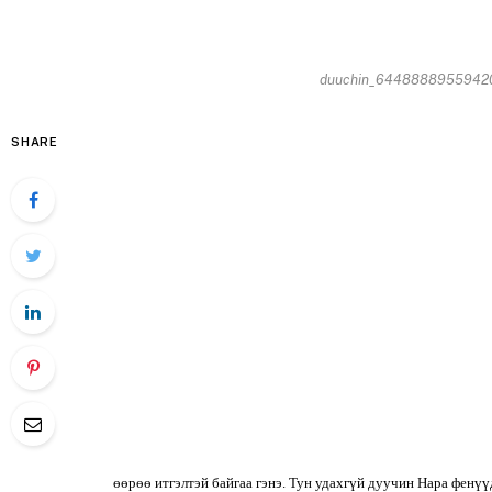
duuchin_6448888955942013
SHARE
өөрөө итгэлтэй байгаа гэнэ. Тун удахгүй дуучин Нара фенүүд