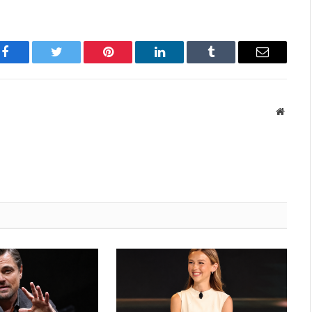
Facebook
Twitter
Pinterest
LinkedIn
Tumblr
Имэйл
Вэбса