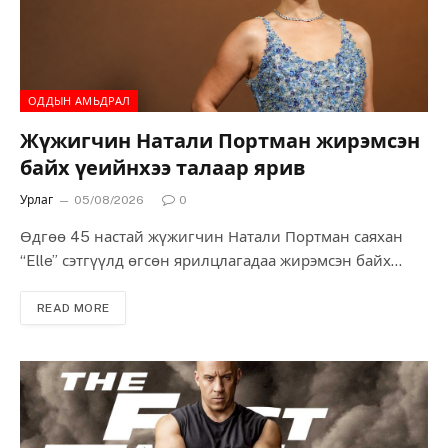
ОДДЫН АМЬДРАЛ
Жүжигчин Натали Портман жирэмсэн
байх үеийнхээ талаар ярив
Урлаг
05/08/2026
0
Өдгөө 45 настай жүжигчин Натали Портман саяхан
“Elle” сэтгүүлд өгсөн ярилцлагадаа жирэмсэн байх
үеийнхээ тухай илэн далангүй ярьсан байна. Тэрбээр
“Миний үнэрлэх мэдрэхүй жирэмслэх бүрт маш хүчтэй
READ MORE
болдог. Энэ нь гурван удаагийн жирэмслэлт бүрт
давтагдсан” гэжээ. Түүний хэлсэээр зарим талаар давуу
талтай ч, заримдаа амьдралыг нэлээд төвөгтэй
болгодог аж. Учир нь бусдын бараг анзаарахгүй
үнэрийг хүртэл маш хүчтэй мэдэрдэг байна. Жүжигчин