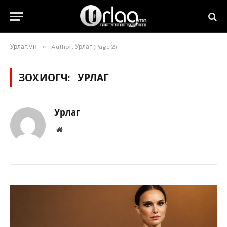
»
Урлаг.мн
Author: Урлаг (Page 2)
ЗОХИОГЧ:
УРЛАГ
Урлаг
Вэбсайт