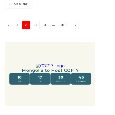
уламжлалыг хослуулсан аялал жуулчлалын онцгой бүс
READ MORE
бөгөөд 2003 онд Улсын Их Хурлын 30 дугаар
тогтоолоор улсын тусгай хамгаалалтад авчээ. Их
газрын чулуу нь Мандалговь хотоос зүүн урагш 80
Previous
…
Next
1
2
3
4
452
км-т орших бөгөөд хойноос урагш 20 орчим км
үргэлжилсэн хоёр хэсгээс бүрддэг. Хамгийн өндөр цэг
нь далайн түвшнээс дээш 1706 метр өргөгдсөн “Ерлөг”
уул юм. Тус бүсийн боржин чулуунууд ухаа ягаан
өнгөтэй, том ширхэгт талст бүтэцтэй бөгөөд тууш,
босоо, хөндлөн чиглэлийн олон хагаралтай. Энд Унаа
хад, Боов хад, Лусын эзэн,…