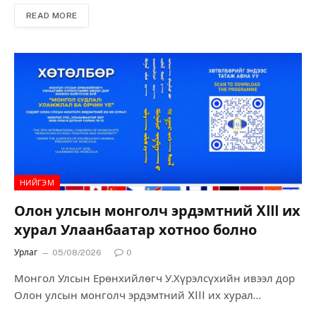
(ГИТИС)-ийн хамтын бүтээл болох Оросын алдарт
READ MORE
зохиолч А.С.Пушкины алдарт “Руслан ба Людмила”
жүжигт хөгжмийн зохиолчоор ажиллаж байна. Энэхүү
олон улсын хамтын бүтээл нь ГИТИС болон Ферганы
Орос драмын театрын уран бүтээлчдийн хамтын
ажиллагааны хүрээнд хэрэгжиж байгаа бөгөөд
Э.Билгүүний оролцоо нь Монголын театрын уран
бүтээлчдийн ур чадвар, бүтээлч чанарыг олон улсын
тайзнаа таниулах, соёл урлагийн хамтын ажиллагааг
өргөжүүлэхэд чухал ач холбогдолтой юм.
НИЙГЭМ
Олон улсын монголч эрдэмтний XIII их
хурал Улаанбаатар хотноо болно
Урлаг
05/08/2026
0
Монгол Улсын Ерөнхийлөгч У.Хүрэлсүхийн ивээл дор
Олон улсын монголч эрдэмтний XIII их хурал
наймдугаар сарын 10–13-ны өдрүүдэд Дэлхийн монгол