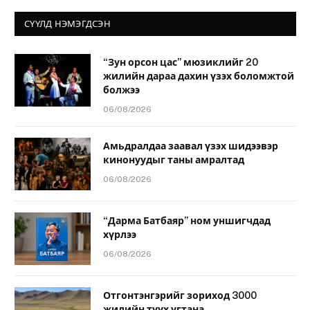
СҮҮЛД НЭМЭГДСЭН
“Зун орсон цас” мюзиклийг 20
жилийн дараа дахин үзэх боломжтой
болжээ
06/08/2026
Амьдралдаа заавал үзэх шидээвэр
кинонуудыг таны амралтад
06/08/2026
“Дарма Батбаяр” ном уншигчдад
хүрлээ
06/08/2026
Отгонтэнгэрийг зориход 3000
жилийн түүх угтана