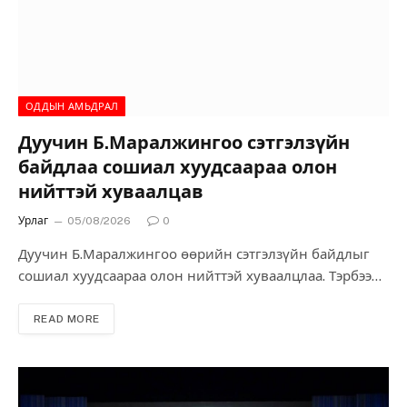
багтжээ. BENCH брэндээс “Бид Ким Сү Хёныг үргэлж
дэмжиж ирсэн. Жүжигчин болон түүний шүтэн
бишрэгчдэд онцгой дурсамж бүтээхийн төлөө бүх
хүчээ дайчлах болно” гэж мэдэгдсэн байна.
ОДДЫН АМЬДРАЛ
Дуучин Б.Маралжингоо сэтгэлзүйн
байдлаа сошиал хуудсаараа олон
нийттэй хуваалцав
Урлаг
05/08/2026
0
Дуучин Б.Маралжингоо өөрийн сэтгэлзүйн байдлыг
сошиал хуудсаараа олон нийттэй хуваалцлаа. Тэрбээр
“Сэтгэл гутралын олон асуудал зэрэгцээд эрүүл
мэндийн асуудлууд их байх тусам гадагшаа улам
READ MORE
хэвийн улам баяр баясалтай хүний дүрд өөрийн
мэдэлгүй тоглодог юм байна. Гэхдээ энэ дүр бусадтай
гүнзгий харилцаа үүсгэж чаддаггүй. Шөнө унтдаггүй,
тайван сайхан уужим хуучин шигээ байдаггүй, бүх