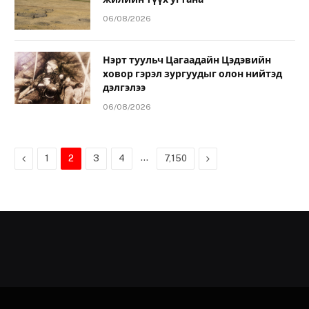
06/08/2026
Нэрт туульч Цагаадайн Цэдэвийн
ховор гэрэл зургуудыг олон нийтэд
дэлгэлээ
06/08/2026
Previous
…
Next
1
2
3
4
7,150