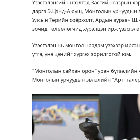
Үзэсгэлэнгийн нээлтэд Засгийн газрын хэ
дарга Э.Цэнд-Аюуш, Монголын урчуудын 
Улсын Төрийн соёрхолт, Ардын зураач Ш.
зочид төлөөлөгчид хүрэлцэн ирж үзэсгэлэ
Үзэсгэлэн нь монгол наадам үзэхээр ирсэн
утга, үнэ цэнийг хүргэх зорилготой юм.
“Монголын сайхан орон” уран бүтээлийн ү
Монголын урчуудын эвлэлийн “Арт” галер