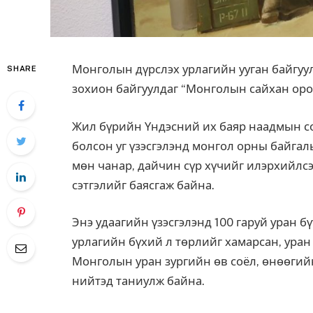
Монголын дүрслэх урлагийн ууган байгуу
SHARE
зохион байгуулдаг “Монголын сайхан орон
Жил бүрийн Үндэсний их баяр наадмын со
болсон уг үзэсгэлэнд монгол орны байгаль
мөн чанар, дайчин сүр хүчийг илэрхийлсэ
сэтгэлийг баясгаж байна.
Энэ удаагийн үзэсгэлэнд 100 гаруй уран б
урлагийн бүхий л төрлийг хамарсан, ура
Монголын уран зургийн өв соёл, өнөөгий
нийтэд таниулж байна.