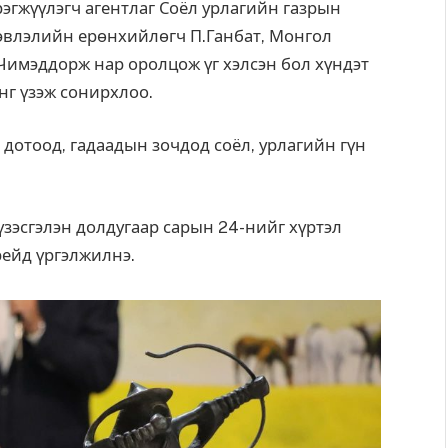
рэгжүүлэгч агентлаг Соёл урлагийн газрын
эвлэлийн ерөнхийлөгч П.Ганбат, Монгол
Чимэддорж нар оролцож үг хэлсэн бол хүндэт
нг үзэж сонирхлоо.
 дотоод, гадаадын зочдод соёл, урлагийн гүн
зэсгэлэн долдугаар сарын 24-нийг хүртэл
ейд үргэлжилнэ.