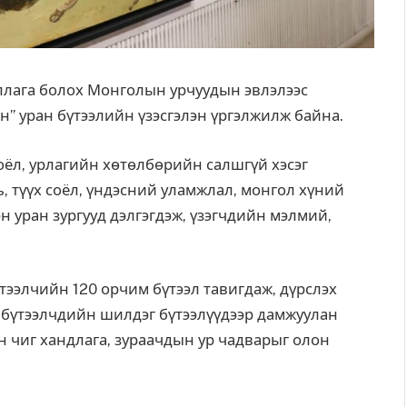
ллага болох Монголын урчуудын эвлэлээс
” уран бүтээлийн үзэсгэлэн үргэлжилж байна.
ёл, урлагийн хөтөлбөрийн салшгүй хэсэг
, түүх соёл, үндэсний уламжлал, монгол хүний
н уран зургууд дэлгэгдэж, үзэгчдийн мэлмий,
үтээлчийн 120 орчим бүтээл тавигдаж, дүрслэх
н бүтээлчдийн шилдэг бүтээлүүдээр дамжуулан
н чиг хандлага, зураачдын ур чадварыг олон