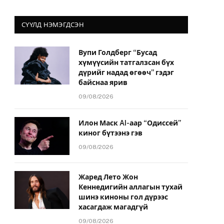
СҮҮЛД НЭМЭГДСЭН
Вупи Голдберг “Бусад
хүмүүсийн татгалзсан бүх
дүрийг надад өгөөч” гэдэг
байснаа ярив
09/08/2026
Илон Маск AI-аар “Одиссей”
киног бүтээнэ гэв
09/08/2026
Жаред Лето Жон
Кеннедигийн аллагын тухай
шинэ киноны гол дүрээс
хасагдаж магадгүй
09/08/2026