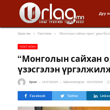
Дуу 
»
»
Урлаг.мн
Үзэсгэлэн
“Монголын сайхан орон” уран бүтэ
ҮЗЭСГЭЛЭН
“Монголын сайхан о
үзэсгэлэн үргэлжил
Урлаг
13/07/2025
Шинэчлэгдсэн:
13/07/2025
Facebook
Twitter
Linke