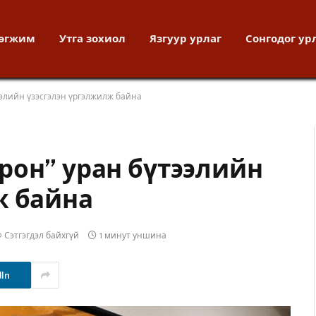
хөгжим
Утга зохиол
Язгуур урлаг
Сонгодог ур
элийн үзэсгэлэн үргэлжилж байна
рон” уран бүтээлийн
ж байна
Сэтгэгдэл байхгүй
1 минут уншина
dIn