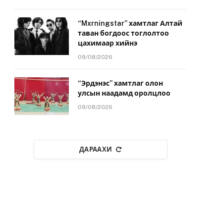
“Mxrningstar” хамтлаг Алтай
таван богдоос тоглолтоо
цахимаар хийнэ
09/08/2026
“Эрдэнэс” хамтлаг олон
улсын наадамд оролцлоо
09/08/2026
ДАРААХИ