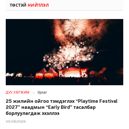
ТӨСТЭЙ
НИЙТЛЭЛ
ДУУ ХӨГЖИМ
Урлаг
25 жилийн ойгоо тэмдэглэх “Playtime Festival
2027” наадмын “Early Bird” тасалбар
борлуулагдаж эхэллээ
05/08/2026