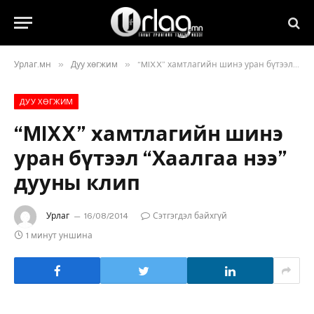
»
»
Урлаг.мн
Дуу хөгжим
“MIXX” хамтлагийн шинэ уран бүтээл “Хаалгаа нээ” дууны клип
ДУУ ХӨГЖИМ
“MIXX” хамтлагийн шинэ
уран бүтээл “Хаалгаа нээ”
дууны клип
Урлаг
16/08/2014
Сэтгэгдэл байхгүй
1 минут уншина