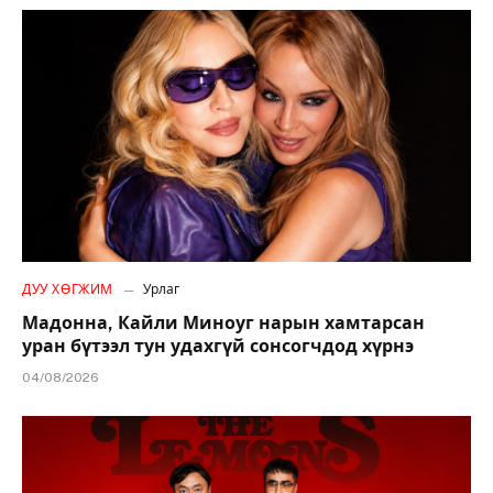
ДУУ ХӨГЖИМ
Урлаг
Мадонна, Кайли Миноуг нарын хамтарсан
уран бүтээл тун удахгүй сонсогчдод хүрнэ
04/08/2026