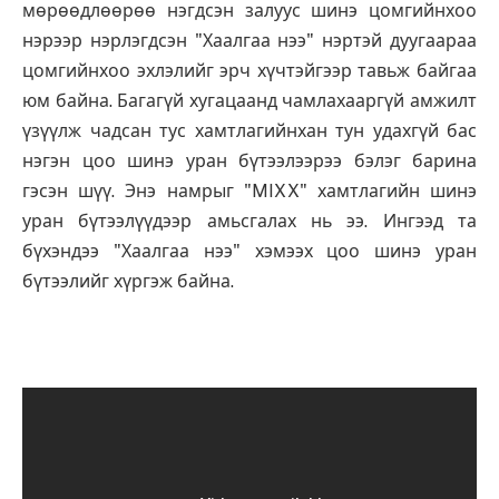
мөрөөдлөөрөө нэгдсэн залуус шинэ цомгийнхоо
нэрээр нэрлэгдсэн "Хаалгаа нээ" нэртэй дуугаараа
цомгийнхоо эхлэлийг эрч хүчтэйгээр тавьж байгаа
юм байна. Багагүй хугацаанд чамлахааргүй амжилт
үзүүлж чадсан тус хамтлагийнхан тун удахгүй бас
нэгэн цоо шинэ уран бүтээлээрээ бэлэг барина
гэсэн шүү. Энэ намрыг "MIXX" хамтлагийн шинэ
уран бүтээлүүдээр амьсгалах нь ээ. Ингээд та
бүхэндээ "Хаалгаа нээ" хэмээх цоо шинэ уран
бүтээлийг хүргэж байна.