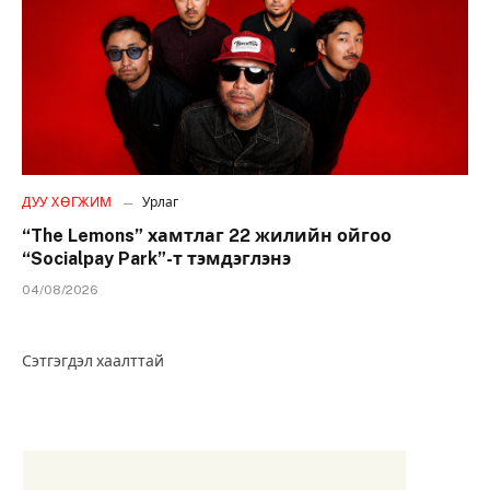
ДУУ ХӨГЖИМ
Урлаг
“The Lemons” хамтлаг 22 жилийн ойгоо
“Socialpay Park”-т тэмдэглэнэ
04/08/2026
Сэтгэгдэл хаалттай