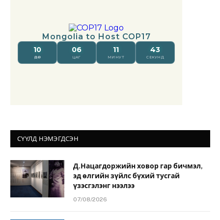
СҮҮЛД НЭМЭГДСЭН
Д.Нацагдоржийн ховор гар бичмэл,
эд өлгийн зүйлс бүхий тусгай
үзэсгэлэнг нээлээ
07/08/2026