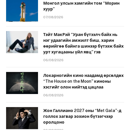
Монгол улсын хамгийн том “Морин
хуур”
07/08/2026
Тэйт МакРэй “Уран бүтээлч байх нь
нэг удаагийн амжилт биш, харин
өөрийгөө байнга шинээр бүтээж байх
урт хугацааны үйл явц” гэв
06/08/2026
Локарногийн кино наадамд өрсөлдөх
“The House on the Moon” киноны
хэсгийг олон нийтэд цацлаа
06/08/2026
Жон Галлиано 2027 оны “Met Gala”-д
голлох загвар зохион бүтээгчээр
оролцоно