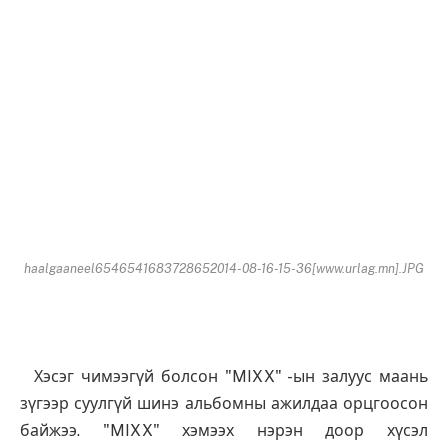
haalgaaneel6546541683728652014-08-16-15-36[www.urlag.mn].JPG
Хэсэг чимээгүй болсон "MIXX" -ын залуус маань
зүгээр суулгүй шинэ альбомны ажилдаа орцгоосон
байжээ. "MIXX" хэмээх нэрэн доор хүсэл