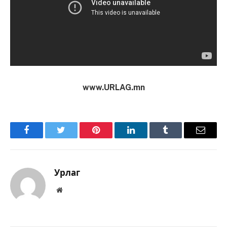
www.URLAG.mn
Facebook
Twitter
Pinterest
LinkedIn
Tumblr
Имэйл
Урлаг
Вэбсайт